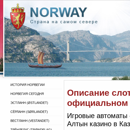
ИСТОРИЯ НОРВЕГИИ
Описание слот
НОРВЕГИЯ СЕГОДНЯ
официальном 
ЭСТЛАНН (ØSTLANDET)
СЁРЛАНН (SØRLANDET)
Игровые автоматы 
ВЕСТЛАНН (VESTANDET)
Алтын казино в Ка
ТРЁНДЕЛАГ (TRØNDELAG)