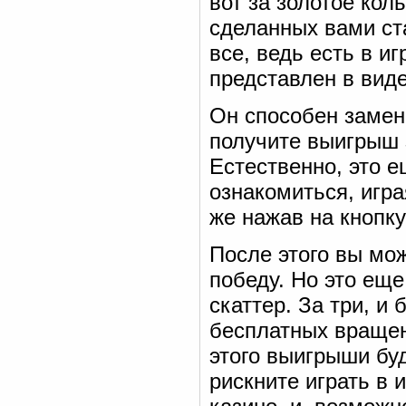
вот за золотое кол
сделанных вами ст
все, ведь есть в и
представлен в вид
Он способен замен
получите выигрыш 
Естественно, это 
ознакомиться, игра
же нажав на кнопк
После этого вы мож
победу. Но это еще
скаттер. За три, и
бесплатных вращен
этого выигрыши буд
рискните играть в 