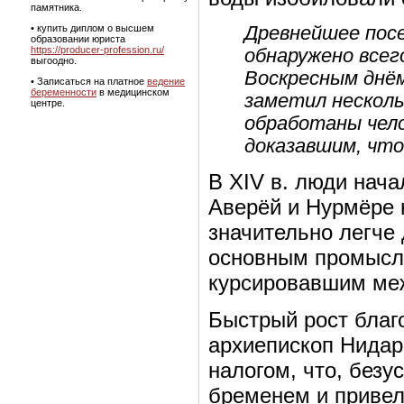
памятника.
• купить диплом о высшем
Древнейшее посе
образовании юриста
https://producer-profession.ru/
обнаружено всег
выгоодно.
Воскресным днём
• Записаться на платное
ведение
беременности
в медицинском
заметил несколь
центре.
обработаны чело
доказавшим, что
В XIV в. люди нача
Аверёй и Нурмёре 
значительно легче
основным промысло
курсировавшим ме
Быстрый рост благо
архиепископ Нидар
налогом, что, без
бременем и привело