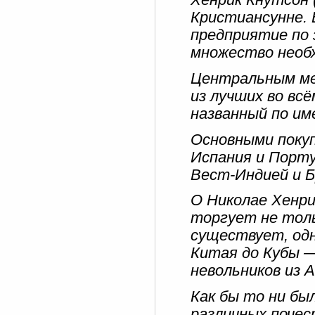
Хенрик Кнутсон 
Кристиансунне. 
предприятие по 
множество необ
Центральным ме
из лучших во вс
названный по им
Основными поку
Испания и Порту
Вест-Индией и Б
О Николае Хенри
торгует не толь
существует, одн
Китая до Кубы 
невольников из 
Как бы то ни бы
различных почест