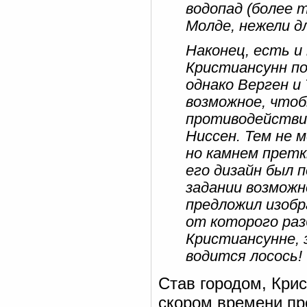
водопад (более 
Молде, нежели д
Наконец, есть и
Кристиансунн по
однако Верген и 
возможное, чтоб
противодействи
Ниссен. Тем не 
но камнем претк
его дизайн был 
задании возмож
предложил изобр
от которого раз
Кристиансунне, 
водится лосось!
Став городом, Крис
скором времени пр