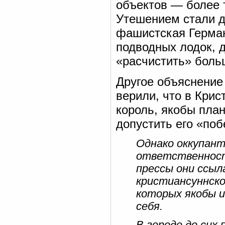
объектов — более т
Утешением стали д
фашистская Герман
подводных лодок, 
«расчистить» боль
Другое объяснение
верили, что в Крис
король, якобы пла
допустить его «поб
Однако оккупант
ответственность
прессы они ссыл
кристиансуннско
которых якобы 
себя.
В городе до сих 