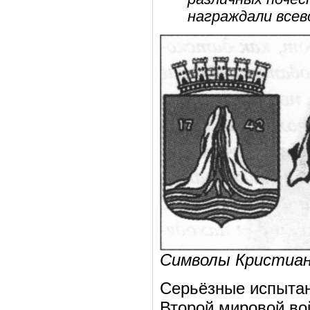
награждали всев
Символы Кристиан
Серьёзные испытан
Второй мировой вой