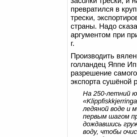
засолки трески, и н
превратился в кру
трески, экспортир
страны. Надо сказ
аргументом при пр
г.
Производить вялен
голландец Яппе Иппе
разрешение самого
экспорта сушёной р
На 250-летний ю
«Klippfiskkjerr
ледяной воде и 
первым шагом пр
дождавшись груж
воду, чтобы очи