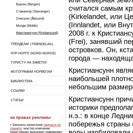
Берген (Bergen)
считался самым кр
Ставангер (Stavanger)
(Kirkelandet, или 
Олесунн (Ålesund)
(Innlandet, или Вн
Молде (Molde)
2008 г. к Кристиан
Кристиансунн (Kristiansund)
(Frei), занявший п
ТРЁНДЕЛАГ (TRØNDELAG)
островков. Он, кст
НУР-НОРГЕ (NORD-NORGE)
города — находящая
ТУРИСТУ НА ЗАМЕТКУ
Кристиансунн являе
ФОТОГРАФИИ НОРВЕГИИ
наибольшей плотно
БИБЛИОТЕКА
небольшим размеро
ССЫЛКИ
Кристиансунн прич
СТАТЬИ
историки предполаг
н.э.: в конце Ледн
на правах рекламы
побережья страны 
•
Заказать нанесение
надписи на
граните
, мастер компании
воды изобиловали 
качественно выполнит гравировку