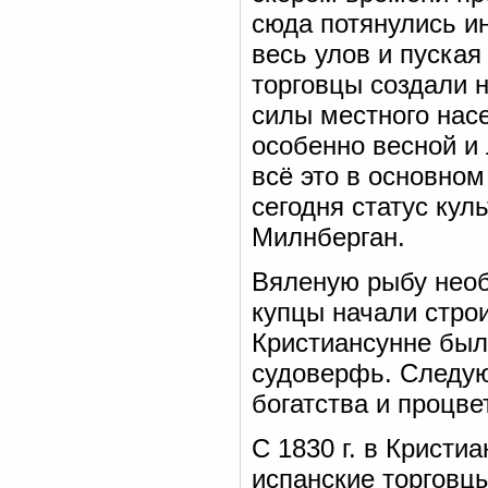
сюда потянулись и
весь улов и пуская
торговцы создали 
силы местного насе
особенно весной и
всё это в основном
сегодня статус кул
Милнберган.
Вяленую рыбу необ
купцы начали строи
Кристиансунне был
судоверфь. Следую
богатства и процве
С 1830 г. в Кристи
испанские торговцы