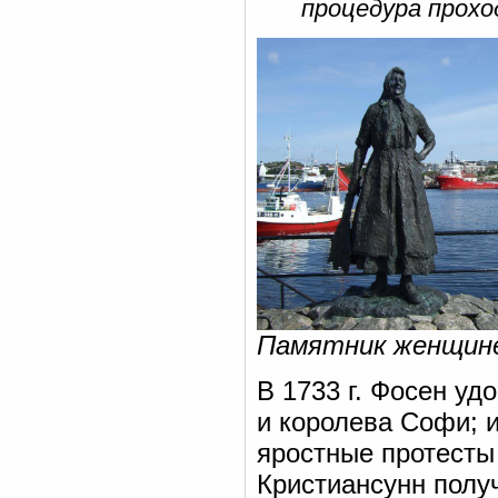
процедура прохо
Памятник женщине
В 1733 г. Фосен у
и королева Софи; и
яростные протесты
Кристиансунн полу