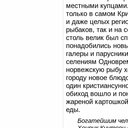
местными купцами.
только в самом Кр
и даже целых реги
рыбаков, так и на 
столь велик был сп
понадобились новы
галеры и парусник
селениям Одноврем
норвежскую рыбу х
городу новое блюдо
один кристиансуннс
обиход вошло и по
жареной картошкой
еды.
Богатейшим чело