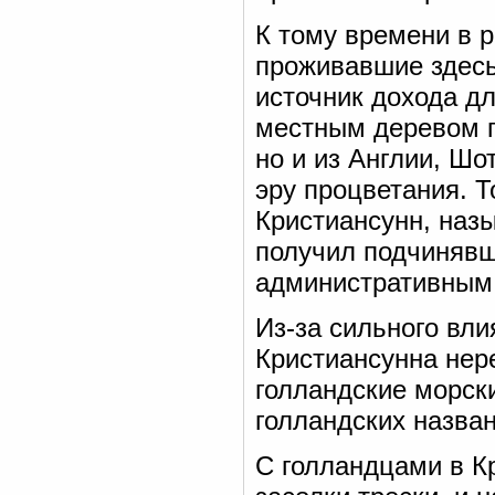
К тому времени в 
проживавшие здесь
источник дохода дл
местным деревом п
но и из Англии, Шо
эру процветания. Т
Кристиансунн, наз
получил подчиняв
административным
Из-за сильного вли
Кристиансунна нер
голландские морск
голландских назва
С голландцами в К