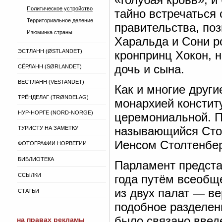
Политическое устройство
тайно встречаться 
Территориальное деление
правительства, по
Изюминка страны
Харальда и Сони р
ЭСТЛАНН (ØSTLANDET)
кронпринц Хокон, 
дочь и сына.
СЁРЛАНН (SØRLANDET)
ВЕСТЛАНН (VESTANDET)
Как и многие други
ТРЁНДЕЛАГ (TRØNDELAG)
монархией конститу
НУР-НОРГЕ (NORD-NORGE)
церемониальной. П
называющийся Стор
ТУРИСТУ НА ЗАМЕТКУ
Иенсом Столтенберг
ФОТОГРАФИИ НОРВЕГИИ
БИБЛИОТЕКА
Парламент предста
ССЫЛКИ
года путём всеобще
из двух палат — ве
СТАТЬИ
подобное разделен
было связано введ
на правах рекламы