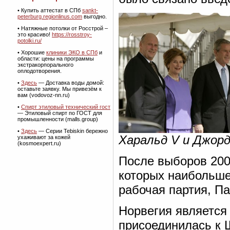
•
Купить аттестат в СПб
sankt-
peterburg.regionlinus.com
выгодно.
• Натяжные потолки от Росстрой –
это красиво!
https://rosstroy-
potolki.ru/
• Хорошие
клиники ЭКО в СПб
и
области: цены на программы
экстракорпорального
оплодотворения.
•
Здесь
— Доставка воды домой:
оставьте заявку. Мы привезём к
вам (vodovoz-nn.ru)
•
Спирт этиловый технический гост
— Этиловый спирт по ГОСТ для
промышленности (malls.group)
•
Здесь
— Серии Tebiskin бережно
Харальд V и Джорд
ухаживают за кожей
(kosmoexpert.ru)
После выборов 2009
которых наибольше
рабочая партия, Па
Норвегия является
присоединилась к 