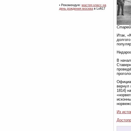
• Рекомендую:
мастер класс на
день рождения москва
в Loft17
Старейш
Итак, «
долгого
популяр
Нидарос
В начал
Ставерн
проведё
проголо
Официал
вернул 
1814) н
«норвег
исконны
норвежс
Из исто
Достопр