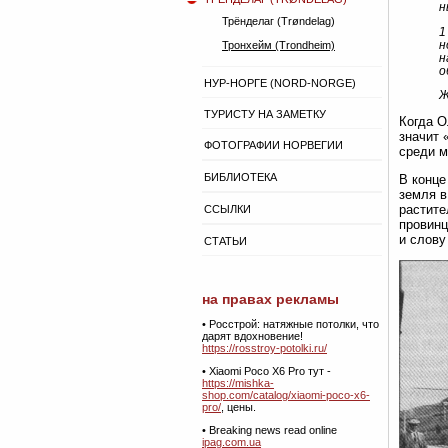
н
Трёнделаг (Trøndelag)
1
н
Тронхейм (Trondheim)
н
о
НУР-НОРГЕ (NORD-NORGE)
Ж
ТУРИСТУ НА ЗАМЕТКУ
Когда О
значит 
ФОТОГРАФИИ НОРВЕГИИ
среди м
БИБЛИОТЕКА
В конце
земля в
растите
ССЫЛКИ
провинц
и слову
СТАТЬИ
на правах рекламы
•
Росстрой: натяжные потолки, что
дарят вдохновение!
https://rosstroy-potolki.ru/
• Xiaomi Poco X6 Pro тут -
https://mishka-
shop.com/catalog/xiaomi-poco-x6-
pro/
, цены.
• Breaking news read online
ipag.com.ua