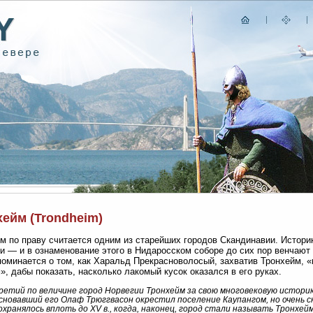
ейм (Trondheim)
м по праву считается одним из старейших городов Скандинавии. Истори
и — и в ознаменование этого в Нидаросском соборе до сих пор венчают
поминается о том, как Харальд Прекрасноволосый, захватив Тронхейм, 
», дабы показать, насколько лакомый кусок оказался в его руках.
ретий по величине город Норвегии Тронхейм за свою многовековую историю
сновавший его Олаф Трюггвасон окрестил поселение Каупангом, но очень с
охранялось вплоть до XV в., когда, наконец, город стали называть Тронхе