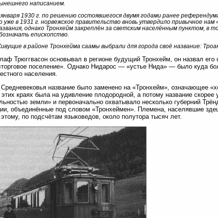
ынешнего написанием.
 января 1930 г. по решению состоявшегося двумя годами ранее референдума
о уже в 1931 г. норвежское правительство вновь утвердило привычное нам 
азвания, однако Тронхейм закреплён за светским населённым пунктом, в т
бозначать епископство.
ивущие в районе Тронхейма саамы выбрали для города своё название: Троа
лаф Трюггвасон основывал в регионе будущий Тронхейм, он назвал его о
«торговое поселение». Однако Нидарос — «устье Нида» — было куда б
естного населения.
 Средневековья название было заменено на «Тронхейм», означающее «хо
 этих краях была на удивление плодородной, а потому название скорее 
льностью земли» и первоначально охватывало несколько губерний Трён
ии, объединённые под словом «Тронхеймен». Племена, населявшие здеш
 этому, по подсчётам языковедов, около полутора тысяч лет.