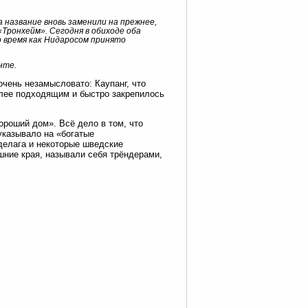
 название вновь заменили на прежнее,
«Тронхейм». Сегодня в обиходе оба
о время как Нидаросом принято
нте.
чень незамысловато: Каупанг, что
олее подходящим и быстро закрепилось
роший дом». Всё дело в том, что
указывало на «богатые
делага и некоторые шведские
ние края, называли себя трёндерами,