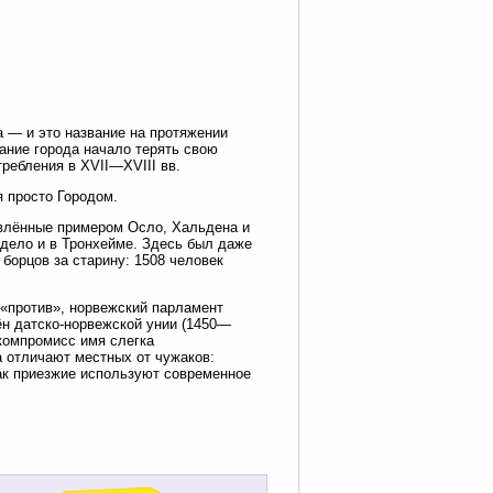
а — и это название на протяжении
ание города начало терять свою
требления в XVII—XVIII вв.
 просто Городом.
овлённые примером Осло, Хальдена и
 дело и в Тронхейме. Здесь был даже
борцов за старину: 1508 человек
 «против», норвежский парламент
ён датско-норвежской унии (1450—
 компромисс имя слегка
а отличают местных от чужаков:
ак приезжие используют современное