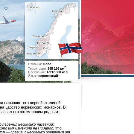
Столица:
Осло
2
Территория:
385 186 км
Население:
4 937 000 чел.
Язык:
норвежский
ки называют его первой столицей
 на царство норвежских монархов. В
«назвал его затем своим родным
 пережил несколько названий:
коро имя изменили на Нидарос, что
ймом — правда, с несколько отличным от