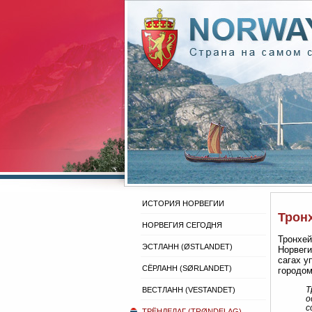
ИСТОРИЯ НОРВЕГИИ
Тронх
НОРВЕГИЯ СЕГОДНЯ
Тронхей
ЭСТЛАНН (ØSTLANDET)
Норвеги
сагах у
СЁРЛАНН (SØRLANDET)
городом
Т
ВЕСТЛАНН (VESTANDET)
о
с
ТРЁНДЕЛАГ (TRØNDELAG)