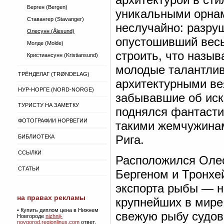
Берген (Bergen)
уникальными орнам
Ставангер (Stavanger)
неслучайно: разру
Олесунн (Ålesund)
опустошивший весь
Молде (Molde)
строить, что назыв
Кристиансунн (Kristiansund)
молодые талантли
ТРЁНДЕЛАГ (TRØNDELAG)
архитектурными вея
НУР-НОРГЕ (NORD-NORGE)
забывавшие об иск
ТУРИСТУ НА ЗАМЕТКУ
поднялся фантастич
ФОТОГРАФИИ НОРВЕГИИ
такими жемчужинам
Рига.
БИБЛИОТЕКА
ССЫЛКИ
Расположился Олес
СТАТЬИ
Бергеном и Тронхе
экспорта рыбы — на
на правах рекламы
крупнейших в мире
•
Купить диплом цена в Нижнем
свежую рыбу судов 
Новгороде
nizhnij-
novgorod.regionlinus.com
ответ.