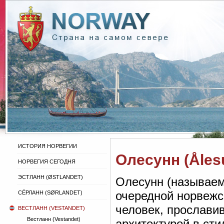
ИСТОРИЯ НОРВЕГИИ
Олесунн (Åles
НОРВЕГИЯ СЕГОДНЯ
ЭСТЛАНН (ØSTLANDET)
Олесунн (называе
очередной норвежс
СЁРЛАНН (SØRLANDET)
человек, прослави
ВЕСТЛАНН (VESTANDET)
Вестланн (Vestandet)
архитектурой в ст