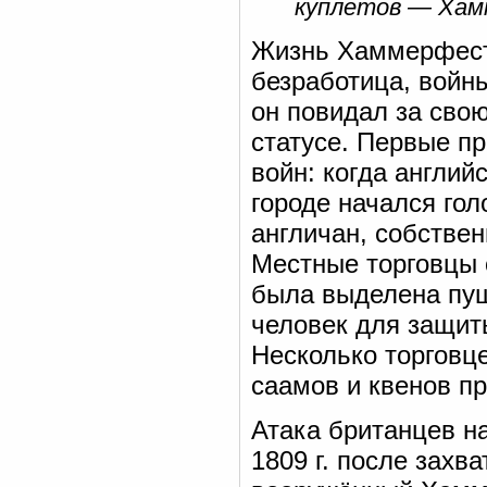
куплетов — Хам
Жизнь Хаммерфеста
безработица, войн
он повидал за сво
статусе. Первые п
войн: когда англи
городе начался го
англичан, собстве
Местные торговцы 
была выделена пуш
человек для защиты
Несколько торговце
саамов и квенов пр
Атака британцев н
1809 г. после зах