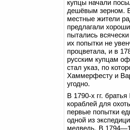
купцы начали посы
дешёвым зерном. В 
местные жители ра
предлагали хороши
пытались всячески
их попытки не увен
процветала, и в 17
русским купцам оф
стал указ, по кот
Хаммерфесту и Вар
угодно.
В 1790-х гг. брать
кораблей для охот
первые попытки ед
одной из экспедиц
медведь. В 1794—1