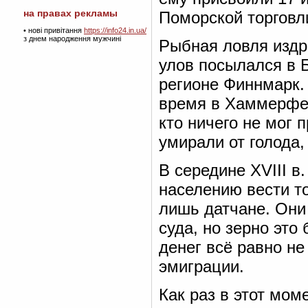
на правах рекламы
Поморской торговл
•
нові привітання
https://info24.in.ua/
з днем народження мужчині
Рыбная ловля издр
улов посылался в 
регионе Финнмарк.
время в Хаммерфес
кто ничего не мог 
умирали от голода,
В середине XVIII в
населению вести то
лишь датчане. Он
суда, но зерно это
денег всё равно не
эмиграции.
Как раз в этот мом