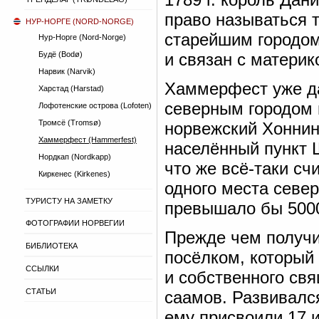
право называться 
НУР-НОРГЕ (NORD-NORGE)
старейшим городом
Нур-Норге (Nord-Norge)
Будё (Bodø)
и связан с матери
Нарвик (Narvik)
Хаммерфест уже да
Харстад (Harstad)
северным городом 
Лофотенские острова (Lofoten)
Тромсё (Tromsø)
норвежский Хоннин
Хаммерфест (Hammerfest)
населённый пункт 
Нордкап (Nordkapp)
что же всё-таки счи
Киркенес (Kirkenes)
одного места севе
ТУРИСТУ НА ЗАМЕТКУ
превышало бы 5000
ФОТОГРАФИИ НОРВЕГИИ
Прежде чем получи
БИБЛИОТЕКА
посёлком, который 
ССЫЛКИ
и собственного св
СТАТЬИ
саамов. Развивалс
ему присвоили 17 и