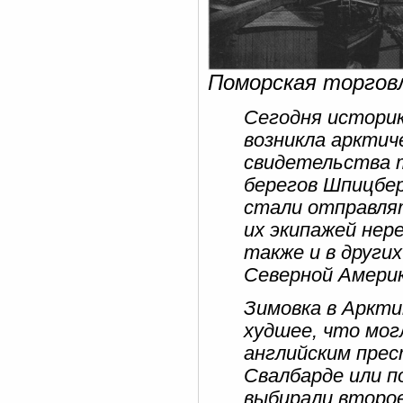
Поморская торговл
Сегодня историк
возникла арктич
свидетельства т
берегов Шпицбер
стали отправлят
их экипажей нер
также и в други
Северной Америк
Зимовка в Аркти
худшее, что могл
английским прес
Свалбарде или п
выбирали второе