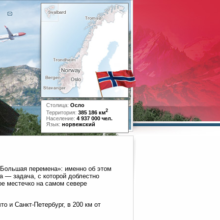
Столица:
Осло
2
Территория:
385 186 км
Население:
4 937 000 чел.
Язык:
норвежский
«Большая перемена»: именно об этом
ра — задача, с которой доблестно
ое местечко на самом севере
то и Санкт-Петербург, в 200 км от