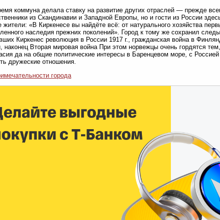
ремя коммуна делала ставку на развитие других отраслей — прежде все
твенники из Скандинавии и Западной Европы, но и гости из России здесь
 жители: «В Киркенесе вы найдёте всё: от натурального хозяйства пер
енного наследия прежних поколений». Город к тому же сохранил следы 
вших Киркенес революция в России 1917 г., гражданская война в Финлянд
 и, наконец Вторая мировая война При этом норвежцы очень гордятся тем
асия да на общие политические интересы в Баренцевом море, с Россией
ть дружеские отношения.
имечательности города