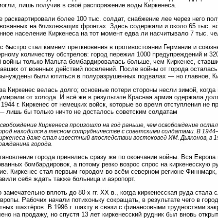
огли, лишь получив в своё распоряжение воды Киркенеса.
е расквартировали более 100 тыс. солдат, снабжение лее через него пол
вованных на близлежащих фронтах. Здесь содержали и около 65 тыс. во
нное население Киркенеса на тот момент едва ли насчитывало 7 тыс. че
с быстро стал камнем преткновения в противостоянии Германии и союзн
рному количеству обстрелов: город пережил 1000 предупреждений и 32
 войны только Мальта бомбардировалась больше, чем Киркенес, ставш
авших от военных действий поселений. После войны от города осталась
ынуждены были ютиться в полуразрушенных подвалах — но главное, Ки
за Киркенес велась долго; основные потери стороны несли зимой, когд
умирали от холода. И всё же в результате Красная армия одержала дол
 1944 г. Киркенес от немецких войск, которые во время отступления не п
— лишь бы только ничто не досталось советским солдатам
свобождение Киркенеса произошло на год раньше, чем освобождение осталь
ород находился в тесном сотрудничестве с советскими солдатами. В 194
иркенеса даже стал известный впоследствии востоковед ИМ. Дьяконов, в 1
ражданина города.
тановление города принялись сразу же по окончании войны. Вся Европа
ванных бомбардировок, а потому резко возрос спрос на киркенесскую р
ие. Киркенес стал первым городом во всём северном регионе Финнмарк,
авили себя ждать также больница и аэропорт.
 замечательно вплоть до 80-х гг. XX в., когда киркенесская руда стал
вропы. Рабочих начали потихоньку сокращать, в результате чего в горо
тных шахтёров. В 1996 г. шахту в связи с финансовыми трудностями за
ено на продажу, но спустя 13 лет киркенесский рудник был вновь открыт