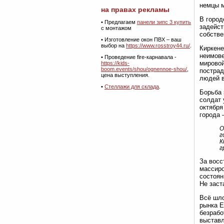
немцы м
на правах рекламы
В город
•
Предлагаем
панели зипс 3 купить
задейст
с монтажом
собстве
• Изготовление окон ПВХ – ваш
выбор на
https://www.rosstroy44.ru/
.
Киркене
неимове
• Проведение fire-карнавала -
мировой
https://kids-
boom.events/shou/ognennoe-shou/
,
пострад
цена выступления.
людей в
•
Стеллажи для склада
.
Борьба 
солдат 
октября
города 
О
г
К
г
За восс
массиро
состоян
Не заст
Всё шло
рынка Е
безрабо
выставл