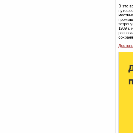
В это в
путешес
местные
промышл
затрону
1939 г.
разногл
сохраня
Достопр