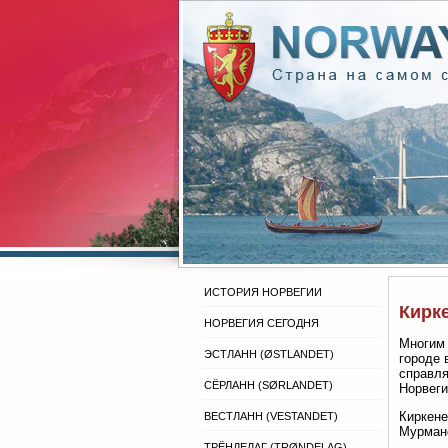
ИСТОРИЯ НОРВЕГИИ
Кирке
НОРВЕГИЯ СЕГОДНЯ
Многим 
ЭСТЛАНН (ØSTLANDET)
городе 
справля
СЁРЛАНН (SØRLANDET)
Норвеги
Киркене
ВЕСТЛАНН (VESTANDET)
Мурманс
ТРЁНДЕЛАГ (TRØNDELAG)