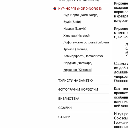
Киркене
осадков
НУР-НОРГЕ (NORD-NORGE)
поражае
Нур-Норге (Nord-Norge)
в февра
изнурит
Будё (Bodø)
Киркене
Нарвик (Narvik)
момента
Харстад (Harstad)
г., но 
Лофотенские острова (Lofoten)
Л
д
Тромсё (Tromsø)
к
X
Хаммерфест (Hammerfest)
Нордкап (Nordkapp)
Саамы и
их добы
Киркенес (Kirkenes)
домишек
«церков
Основны
ТУРИСТУ НА ЗАМЕТКУ
Как тол
ФОТОГРАФИИ НОРВЕГИИ
процвет
особенн
БИБЛИОТЕКА
влияние
всё чащ
ССЫЛКИ
И тут р
СТАТЬИ
Союзом:
Германи
союзник