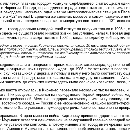
с является главным городом коммуны Сёр-Варангер, считающейся одни
 в Норвегии. Правда, справедливости ради надо отметить, что климат в
т рекордами: например, одна и та же метеорологическая станция в Пас
ле и +32° летом! В среднем же сильных морозов в самом Киркенесе не 
ельной жары: средняя январская температура составляет — 13°, июльск
с — город довольно молодой: свой статус он получил только в 1998 г., хо
 здесь не существовало никакой жизни, безусловно, нельзя. Первая цер
новая жизнь пришла сюда только в 1902 г., когда неподалёку «обнаружили
едник в окрестностях Киркенеса отступил около 10 тыс. лет назад, однак
ве с половиной тысячи лет. Следы этих древних стоянок были найдены в т
иркенесский отель «Turisthotel». Во всей коммуне насчитывается 57 подобн
I в., видно даже невооружённым глазом.
здревле знали о таящихся в горных массивах сокровищах, однако не 
чи, и открытия шахты пришлось ждать до 1906 г. На тот момент посёло
, скучковавшихся у церкви, а потому и имя у него было соответствующе
ь на мысе». Правда, местные саамы дали мысу другое название — Аккал
м занятием до открытия шахты здесь было сельское хозяйство, лесо-, 
ько шахта открылась, в Киркенес переехало несколько тысяч человек, и
ать. Пик расцвета пришёлся на период после Первой мировой войны, ко
о востребованной. Местные предприятия зачастую имели куполовидные
 восточного соседа — России с её необыкновенно изящной архитектурой
е молено было услышать чужеродную речь: Киркенес постепенно превра
азразилась Вторая мировая война. Киркенесу пришлось дорого заплатить
 Мурманск оказался единственной не замерзавшей гаванью западной ча
я не установила контроль, а потому именно этот город имел чрезвычайн
ов. Именно в Мурманск доставлялось всё необходимое для поддержани