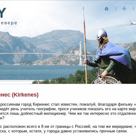
нес (Kirkenes)
россиянам город Киркенес стал известен, пожалуй, благодаря фильму 
ведёт речь учитель географии, прося учеников показать его на карте ми
ется лишь доблестный милиционер. Чем же так интересно это отдалённ
и?
с расположен всего в 8 км от границы с Россией, на том же меридиане, ч
ка, с которым, кстати, у города давно установились прочные связи.