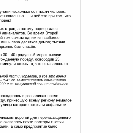
учали несколько сот тысяч человек,
еннопленных — и всё это при том, что
ловек!
ых стран, а потому подвергался
0 авианалётов. Во время Второй
ий тем самым одним из наиболее
 лишь пара десятков домов; тысячи
ркенес был спасён.
а в 30—40-градусный мороз тысячи
гожданную победу, освободив 25
реминули сжечь то, что оставалось от
ной части Норвегии, и всё это время
4—1945 гг. заместителем коменданта
990-е гг. получивший звание почётного
 находилась в развалинах после
уду, принёсшую всему региону немалое
 улицы которого покрыли асфальтом.
а слишком дорогой для перенасыщенного
де оказалось почти полторы тысячи
крыли, а само предприятие было
.