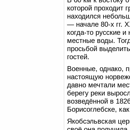
которой проходит 
находился небольшо
— начале 80-х гг. 
когда-то русские и
местные воды. Тог
просьбой выделить
гостей.
Военные, однако, 
настоящую норвежс
давно мечтали мест
берегу реки вырос
возведённой в 1826
Борисоглебске, как
Якобсэльвская церк
своё она получила 