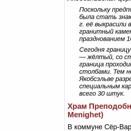
Поскольку предп
была стать знак
г. её выкрасили
гранитный камен
празднованием 1
Сегодня границу
— жёлтый, со с
граница проходи
столбами. Тем н
Якобсэльве разр
специальным ка
всего 30 штук.
Храм Преподобно
Menighet)
В коммуне Сёр-Вар