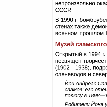
непроизвольно ока
СССР.
В 1990 г. бомбоубе
стенах также демо
военном прошлом 
Музей саамского
Открытый в 1994 г
посвящен творчест
(1902—1938), подр
оленеводов и севе
Йон Андреас Сав
саамов: его оте
полюсу в 1898—1
Родители Йона ум