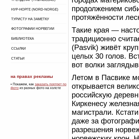
продолжением сиби
НУР-НОРГЕ (NORD-NORGE)
протяжённости лес
ТУРИСТУ НА ЗАМЕТКУ
Такие края — наст
ФОТОГРАФИИ НОРВЕГИИ
традиционно счита
БИБЛИОТЕКА
(Pasvik) живёт кр
ССЫЛКИ
целых 30 голов. Вс
СТАТЬИ
вот волки заглядыв
Летом в Пасвике мо
на правах рекламы
открывается велико
•
Покажем, как
заказать портрет по
фото
из разных фото на холсте
российскую деревн
Киркенесу железна
магистрали. Кстати
даже за фотографи
разрешения норве
норвежских крон. 