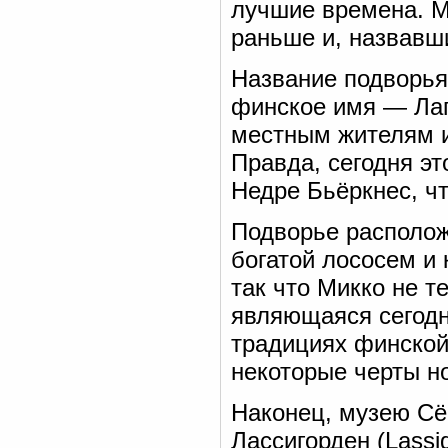
лучшие времена. М
раньше и, назвавш
Название подворья 
финское имя — Ла
местным жителям и
Правда, сегодня э
Недре Бьёркнес, ч
Подворье располож
богатой лососем и
так что Микко не т
являющаяся сегодн
традициях финской
некоторые черты н
Наконец, музею Сё
Лассигорден (Lassi