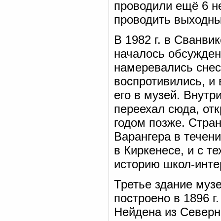
проводили ещё 6 н
проводить выходны
В 1982 г. в Сванви
началось обсужден
намеревались снес
воспротивились, и
его в музей. Внутр
переехал сюда, от
годом позже. Стра
Варангера в течени
в Киркенесе, и с 
историю школ-инте
Третье здание музе
построено в 1896 г
Нейдена из Север