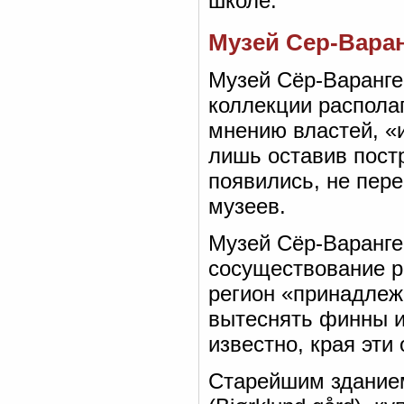
школе.
Музей Сер-Варан
Музей Сёр-Варангер
коллекции распола
мнению властей, «
лишь оставив постр
появились, не пер
музеев.
Музей Сёр-Варанге
сосуществование раз
регион «принадлеж
вытеснять финны и
известно, края эти
Старейшим зданием