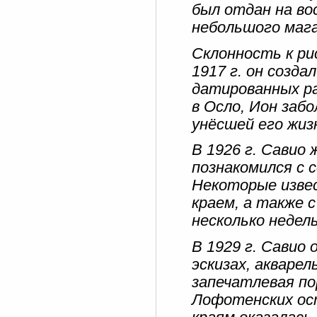
был отдан на в
небольшого мага
Склонность к ри
1917 г. он созд
датированных р
в Осло, Ион заб
унёсшей его жиз
В 1926 г. Савио 
познакомился с с
Некоторые изве
краем, а также 
несколько недель
В 1929 г. Савио
эскизах, акваре
запечатлевая по
Лофотенских ост