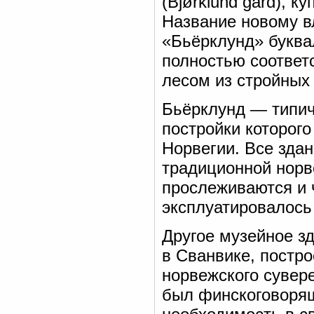
(Bjørklund gård), 
Название новому вл
«Бьёрклунд» буква
полностью соответ
лесом из стройных 
Бьёрклунд — типич
постройки которог
Норвегии. Все зда
традиционной норв
прослеживаются и 
эксплуатировалось в
Другое музейное з
в Сванвике, постро
норвежского сувере
был финскоговорящ