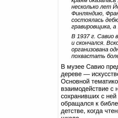
краям оказалась
несколько лет Й
Финляндию, Фран
состоялась деб
гравировщика, а
В 1937 г. Савио 
и скончался. Вс
организована од
похвастать бол
В музее Савио пре
дереве — искусство
Основной тематико
взаимодействие с 
сохранивших с ней 
обращался к библе
детстве, когда чт