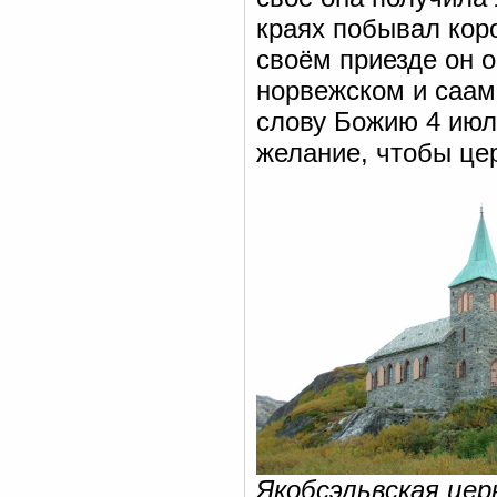
краях побывал коро
своём приезде он 
норвежском и саам
слову Божию 4 июл
желание, чтобы цер
Якобсэльвская цер