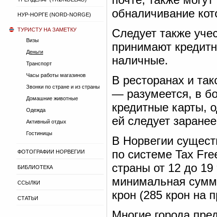
обналичивание кот
НУР-НОРГЕ (NORD-NORGE)
ТУРИСТУ НА ЗАМЕТКУ
Следует также учес
Визы
принимают кредитн
Деньги
наличные.
Транспорт
Часы работы магазинов
В ресторанах и так
Звонки по стране и из страны
— разумеется, в б
Домашние животные
кредитные карты, 
Одежда
ей следует заранее
Активный отдых
Гостиницы
В Норвегии сущест
по системе Tax Fre
ФОТОГРАФИИ НОРВЕГИИ
страны от 12 до 1
БИБЛИОТЕКА
минимальная сумма
ССЫЛКИ
крон (285 крон на 
СТАТЬИ
Многие города пре