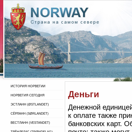
ИСТОРИЯ НОРВЕГИИ
Деньги
НОРВЕГИЯ СЕГОДНЯ
ЭСТЛАНН (ØSTLANDET)
Денежной единицей
к оплате также пр
СЁРЛАНН (SØRLANDET)
банковских карт. 
ВЕСТЛАНН (VESTANDET)
почте; также могут
ТРЁНДЕЛАГ (TRØNDELAG)