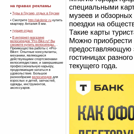
специальными кар
на правах рекламы
•
Туры в Грузию, отдых в Грузии
музеев и обзорных
• Смотрите
http://akdeniz.ru
купить
поездки на общест
квартиру Анталия 8 мм.
Такие карты турист
•
турция отдых
•
В интернет-магазине
Можно приобрести 
велосипедов "Pro-Bike.ru" Вы
сможете купить велосипеды..
.
предоставляющую з
Преимущества работы с «Pro-
Bike»: Опытные консультанты,
гостиницах разного
механики, являющиеся
действующими спортсменами-
велосипедистами, и завершившие
текущего года.
профессиональную карьеру,
продолжающие кататься в
удовольствие. Большое
разнообразие
велосипедов
для
взрослых и детей, запчастей,
одежды, инструментов,
аксессуаров.