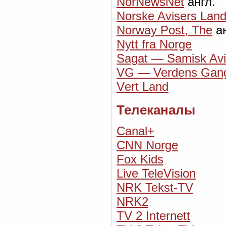
NorNewsNet
англ.
Norske Avisers Land
Norway Post, The
ан
Nytt fra Norge
Sagat — Samisk Av
VG — Verdens Gan
Vеrt Land
Телеканалы
Canal+
CNN Norge
Fox Kids
Live TeleVision
NRK Tekst-TV
NRK2
TV 2 Internett