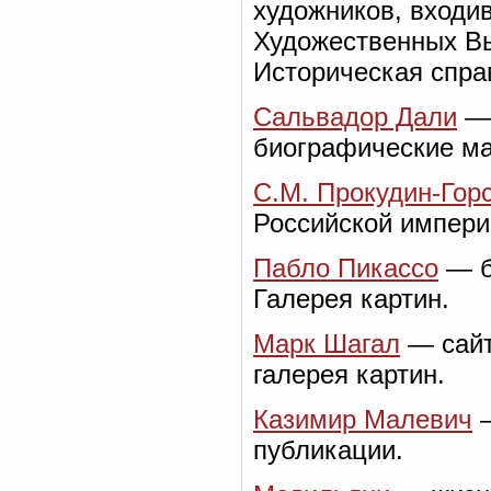
художников, входи
Художественных Вы
Историческая спра
Сальвадор Дали
— 
биографические ма
С.М. Прокудин-Гор
Российской импери
Пабло Пикассо
— б
Галерея картин.
Марк Шагал
— сайт
галерея картин.
Казимир Малевич
—
публикации.