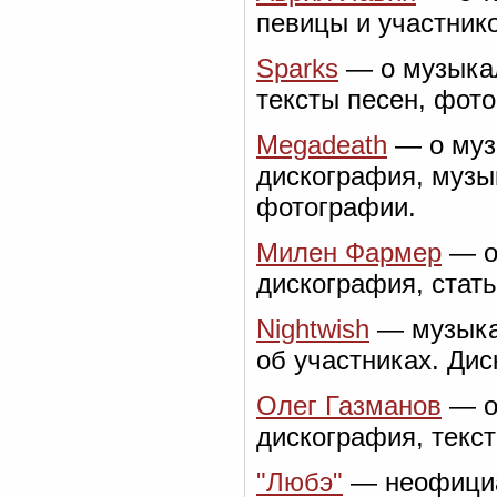
певицы и участник
Sparks
— о музыкал
тексты песен, фото
Megadeath
— о муз
дискография, музы
фотографии.
Милен Фармер
— о
дискография, стат
Nightwish
— музыка
об участниках. Дис
Олег Газманов
— о 
дискография, текс
"Любэ"
— неофициал