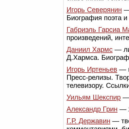
Игорь Северянин
— 
Биография поэта и
Габриэль Гарсиа М
произведений, инт
Даниил Хармс
— ли
Д.Хармса. Биограф
Игорь Иртеньев
— п
Пресс-релизы. Тво
телевизору. Ссылк
Уильям Шекспир
— 
Александр Грин
— ж
Г.Р. Державин
— тво
комментариями, б