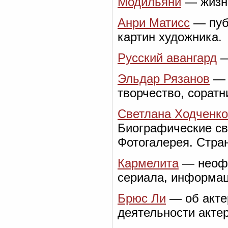
Модильяни
— жизнь
Анри Матисс
— публ
картин художника.
Русский авангард
—
Эльдар Рязанов
— 
творчество, соратн
Светлана Ходченк
Биографические св
Фотогалерея. Стра
Кармелита
— неофи
сериала, информац
Брюс Ли
— об акте
деятельности актер