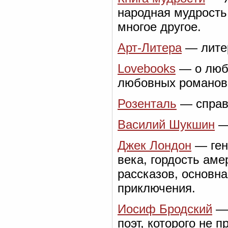
народная мудрость,
многое другое.
Арт-Литера
— литер
Lovebooks
— о люб
любовных романов,
Розенталь
— справо
Василий Шукшин
— 
Джек Лондон
— ген
века, гордость аме
рассказов, основна
приключения.
Иосиф Бродский
— 
поэт, которого не 