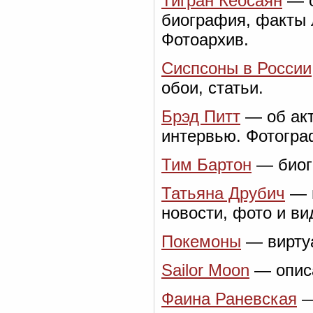
Тигран Кеосаян
— о
биография, факты 
Фотоархив.
Сиспсоны в России
обои, статьи.
Брэд Питт
— об акт
интервью. Фотогра
Тим Бартон
— биог
Татьяна Друбич
— н
новости, фото и ви
Покемоны
— виртуа
Sailor Moon
— описа
Фаина Раневская
—