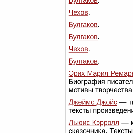
Булгаков
.
Чехов
.
Булгаков
.
Булгаков
.
Чехов
.
Булгаков
.
Эрих Мария Ремар
Биография писател
мотивы творчества
Джеймс Джойс
— тв
тексты произведени
Льюис Кэрролл
— м
сказочника. Тексты