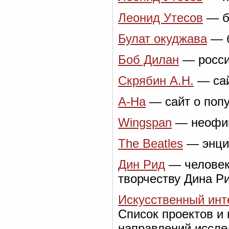
Леонид Утесов
— би
Булат окуджава
— б
Боб Дилан
— росси
Скрябин А.Н.
— сай
A-Ha
— сайт о попу
Wingspan
— неофиц
The Beatles
— энци
Дин Рид
— человек
творчеству Дина Р
Искусственный инт
Список проектов и 
направлений иссле