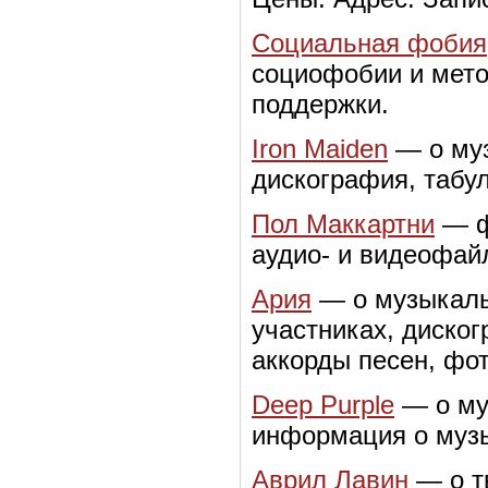
Социальная фобия
социофобии и мето
поддержки.
Iron Maiden
— о муз
дискография, табу
Пол Маккартни
— ф
аудио- и видеофай
Ария
— о музыкаль
участниках, диског
аккорды песен, фо
Deep Purple
— о му
информация о музы
Аврил Лавин
— о т