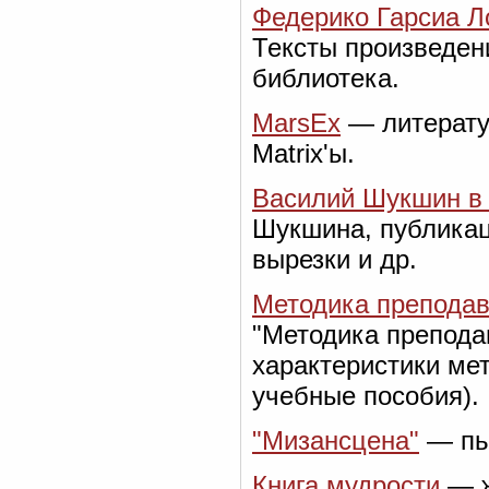
Федерико Гарсиа Л
Тексты произведен
библиотека.
MarsEx
— литерату
Matrix'ы.
Василий Шукшин в 
Шукшина, публикац
вырезки и др.
Методика преподав
"Методика препода
характеристики мет
учебные пособия).
"Мизансцена"
— пье
Книга мудрости
— ж