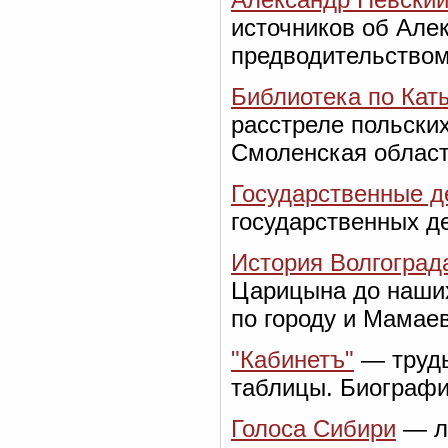
источников об Але
предводительством,
Библиотека по Кат
расстреле польских
Смоленская област
Государственные д
государственных д
История Волгоград
Царицына до наших
по городу и Мамаев
"Кабинетъ"
— труды
таблицы. Биографи
Голоса Сибири
— л