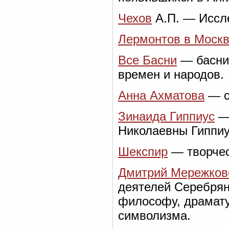
Чехов
А.П. — Иссле
Лермонтов в Моск
Все Басни
— басни 
времен и народов.
Анна Ахматова
— с
Зинаида Гиппиус
— 
Николаевны Гиппиу
Шекспир
— творчес
Дмитрий Мережков
деятелей Серебряно
философу, драматур
символизма.