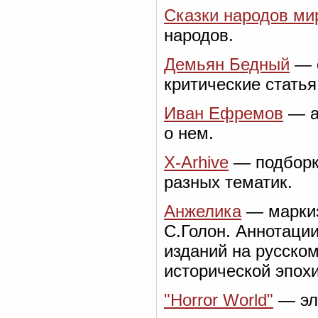
Сказки народов ми
народов.
Демьян Бедный
— с
критические стать
Иван Ефремов
— а
о нем.
X-Arhive
— подборк
разных тематик.
Анжелика
— маркиз
С.Голон. Аннотаци
изданий на русском
исторической эпохи
"Horror World"
— эл