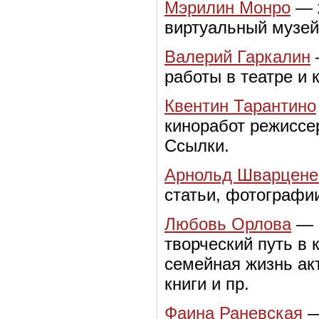
Мэрилин Монро
— ж
виртуальный музей
Валерий Гаркалин
работы в театре и 
Квентин Тарантино
киноработ режиссе
Ссылки.
Арнольд Шварцене
статьи, фотографи
Любовь Орлова
— в
творческий путь в 
семейная жизнь акт
книги и пр.
Фаина Раневская
—