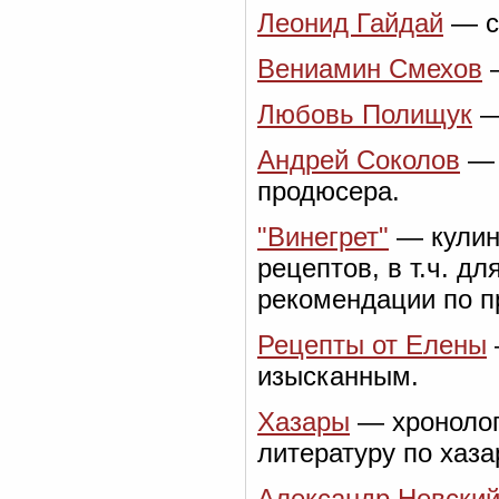
Леонид Гайдай
— са
Вениамин Смехов
—
Любовь Полищук
—
Андрей Соколов
— 
продюсера.
"Винегрет"
— кулин
рецептов, в т.ч. д
рекомендации по п
Рецепты от Елены
изысканным.
Хазары
— хронолог
литературу по хаза
Александр Невски