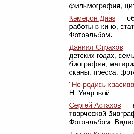
фильмография, цит
Кэмерон Диаз
— об 
работы в кино, ста
Фотоальбом.
Даниил Страхов
— 
детских годах, сем
биография, матери
сканы, пресса, фот
"Не родись красиво
Н. Уваровой.
Сергей Астахов
— н
творческой биограф
Фотоальбом. Видео