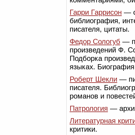
Гарри Гаррисон
— с
библиография, инт
писателя, цитаты.
Федор Сологуб
— п
произведений Ф. Со
Подборка произвед
языках. Биография
Роберт Шекли
— пи
писателя. Библиог
романов и повесте
Патрология
— архив
Литературная крит
критики.