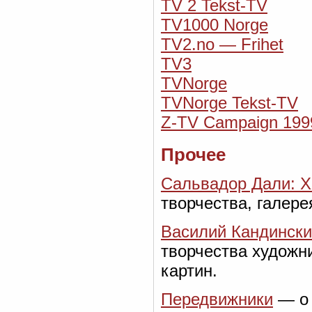
TV 2 Tekst-TV
TV1000 Norge
TV2.no — Frihet
TV3
TVNorge
TVNorge Tekst-TV
Z-TV Campaign 199
Прочее
Сальвадор Дали: X
творчества, галере
Василий Кандинск
творчества художн
картин.
Передвижники
— о 