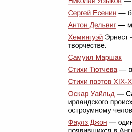
Николай Языков
— 
Сергей Есенин
— би
Антон Дельвиг
— ма
Хемингуэй
Эрнест 
творчестве.
Самуил Маршак
— 
Стихи Тютчева
— о
Стихи поэтов XIX-
Оскар Уайльд
— Са
ирландского проис
остроумному челов
Фаулз Джон
— один
появившихся в Англ