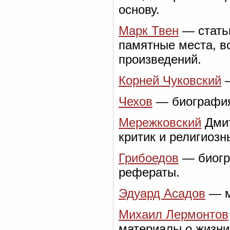
основу.
Марк Твен
— статьи
памятные места, в
произведений.
Корней Чуковский
—
Чехов
— биография,
Мережковский
Дмит
критик и религиоз
Грибоедов
— биогра
рефераты.
Эдуард Асадов
— м
Михаил Лермонтов
материалы о жизни 