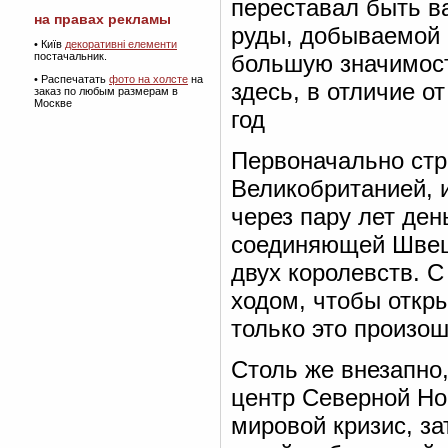
переставал быть в
на правах рекламы
руды, добываемой 
•
Київ
декоративні елементи
большую значимост
постачальник.
• Распечатать
фото на холсте
на
здесь, в отличие о
заказ по любым размерам в
Москве
год
Первоначально стр
Великобританией, и
через пару лет ден
соединяющей Швеци
двух королевств. С
ходом, чтобы откры
только это произош
Столь же внезапно
центр Северной Но
мировой кризис, за