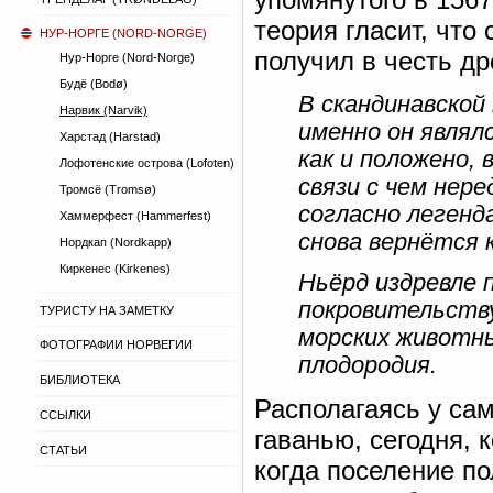
теория гласит, что
НУР-НОРГЕ (NORD-NORGE)
получил в честь др
Нур-Норге (Nord-Norge)
Будё (Bodø)
В скандинавской
Нарвик (Narvik)
именно он являл
Харстад (Harstad)
как и положено, 
Лофотенские острова (Lofoten)
связи с чем нер
Тромсё (Tromsø)
согласно легенд
Хаммерфест (Hammerfest)
снова вернётся 
Нордкап (Nordkapp)
Киркенес (Kirkenes)
Ньёрд издревле 
покровительству
ТУРИСТУ НА ЗАМЕТКУ
морских животны
ФОТОГРАФИИ НОРВЕГИИ
плодородия.
БИБЛИОТЕКА
Располагаясь у сам
ССЫЛКИ
гаванью, сегодня, 
СТАТЬИ
когда поселение по