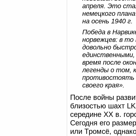
апреля. Это ст
немецкого плана
на осень 1940 г.
Победа в Нарвик
норвежцев: в то
довольно быстро
единственными, 
время после око
легенды о том, 
противостоять э
своего края».
После войны разви
близостью шахт LK
середине XX в. го
Сегодня его разме
или Тромсё, однако