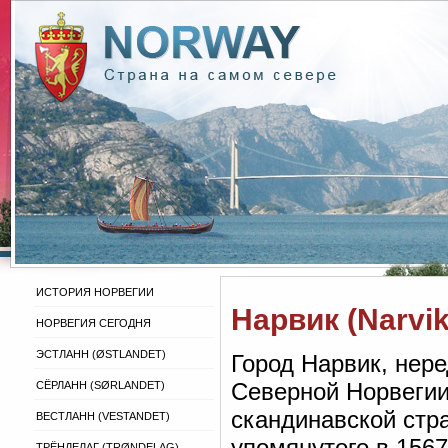
ИСТОРИЯ НОРВЕГИИ
Нарвик (Narvik
НОРВЕГИЯ СЕГОДНЯ
ЭСТЛАНН (ØSTLANDET)
Город Нарвик, нер
Северной Норвегии,
СЁРЛАНН (SØRLANDET)
скандинавской стр
ВЕСТЛАНН (VESTANDET)
упомянутого в 1567
ТРЁНДЕЛАГ (TRØNDELAG)