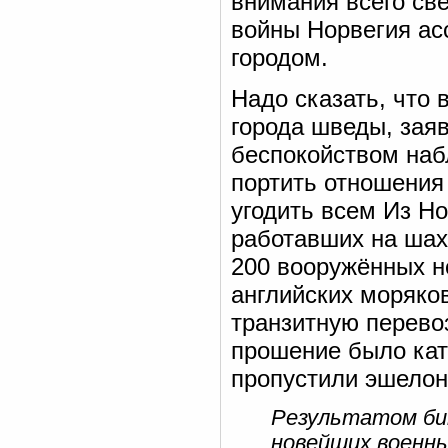
внимания всего све
войны Норвегия ас
городом.
Надо сказать, что 
города шведы, зая
беспокойством наб
портить отношения
угодить всем Из Н
работавших на шах
200 вооружённых н
английских моряко
транзитную перево
прошение было кат
пропустили эшелон
Результатом бит
новейших военны