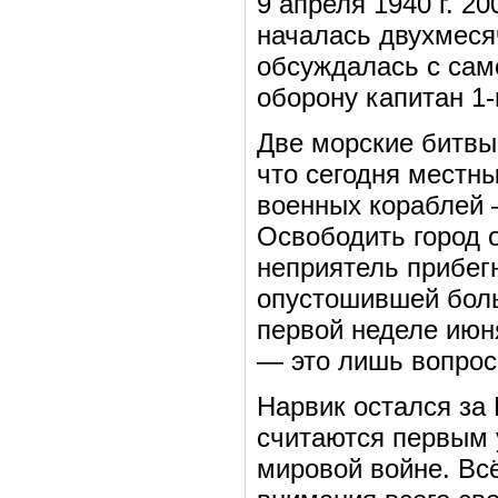
9 апреля 1940 г. 2
началась двухмесяч
обсуждалась с само
оборону капитан 1-
Две морские битвы
что сегодня мест
военных кораблей 
Освободить город о
неприятель прибегн
опустошившей боль
первой неделе июня
— это лишь вопрос
Нарвик остался за 
считаются первым 
мировой войне. Вс