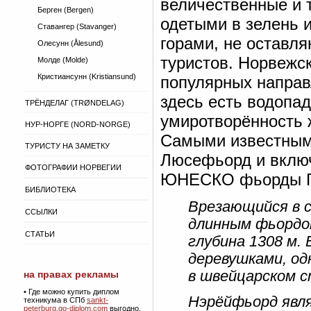
величественные и 
Берген (Bergen)
одетыми в зелень
Ставангер (Stavanger)
горами, не оставл
Олесунн (Ålesund)
туристов. Норвежс
Молде (Molde)
Кристиансунн (Kristiansund)
популярных направ
здесь есть водопа
ТРЁНДЕЛАГ (TRØNDELAG)
умиротворённость 
НУР-НОРГЕ (NORD-NORGE)
Самыми известным
ТУРИСТУ НА ЗАМЕТКУ
Люсефьорд и включ
ФОТОГРАФИИ НОРВЕГИИ
ЮНЕСКО фьорды Ге
БИБЛИОТЕКА
Врезающийся в с
ССЫЛКИ
длинным фьордом
СТАТЬИ
глубина 1308 м.
деревушками, о
в швейцарском с
на правах рекламы
•
Где можно купить диплом
Нэрёйфьорд явля
техникума в СПб
sankt-
peterburg.go-diplom.com
выгодно.