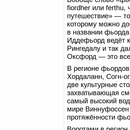
fiordher или ferthu
путешествие» — то
которому можно до
в названии фьорда
Иддефьорд ведёт к
Рингедалу и так да
Оксфорд — это все
В регионе фьордов
Хордаланн, Согн-о
две культурные ст
захватывающая смо
самый высокий вод
мире Виннуфоссен (
протяжённости фьо
Воротами в регион