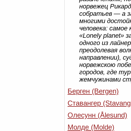
норвежец Рикард
собратьев — а з
многими достой
человека: самое
«Lonely planet» 
одного из лайне
преодолевая вол
направлении), с
норвежскою побе
городов, где т
жемчужинами ст
Берген (Bergen)
Ставангер (Stavang
Олесунн (Ålesund)
Молде (Molde)