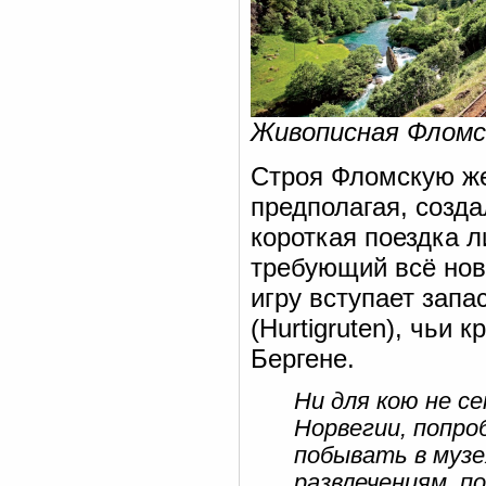
Живописная Фломс
Строя Фломскую же
предполагая, созд
короткая поездка 
требующий всё нов
игру вступает запа
(Hurtigruten), чьи
Бергене.
Ни для кою не с
Норвегии, попр
побывать в музе
развлечениям, п