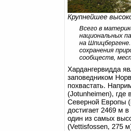
Крупнейшее высок
Всего в материк
национальных па
на Шпицбергене.
сохранения прир
сообществ, мес
Хардангервидда я
заповедником Норв
похвастать. Напри
(Jotunheimen), гд
Северной Европы 
достигает 2469 м в
один из самых выс
(Vettisfossen, 275