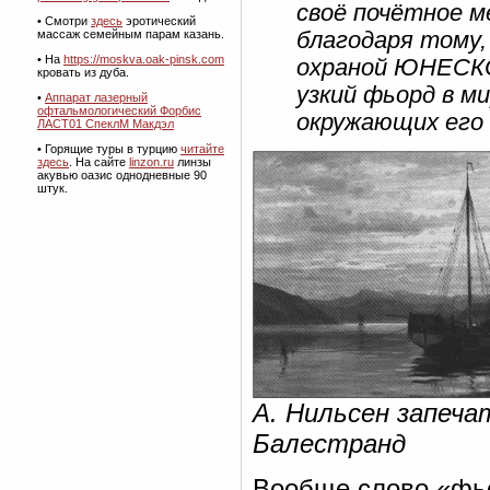
своё почётное м
• Смотри
здесь
эротический
благодаря тому
массаж семейным парам казань.
• На
https://moskva.oak-pinsk.com
охраной ЮНЕСКО,
кровать из дуба.
узкий фьорд в м
•
Аппарат лазерный
офтальмологический Форбис
окружающих его 
ЛАСТ01 СпеклМ Макдэл
• Горящие туры в турцию
читайте
здесь
.
На сайте
linzon.ru
линзы
акувью оазис однодневные 90
штук.
А. Нильсен запеча
Балестранд
Вообще слово «фьо