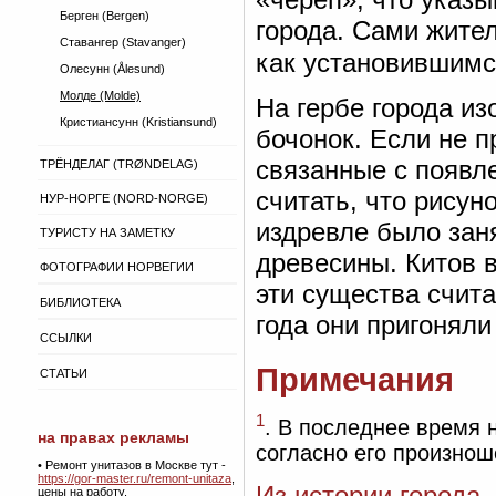
Берген (Bergen)
города. Сами жите
Ставангер (Stavanger)
как установившимс
Олесунн (Ålesund)
Молде (Molde)
На гербе города и
Кристиансунн (Kristiansund)
бочонок. Если не 
связанные с появл
ТРЁНДЕЛАГ (TRØNDELAG)
считать, что рисун
НУР-НОРГЕ (NORD-NORGE)
издревле было зан
ТУРИСТУ НА ЗАМЕТКУ
древесины. Китов в
ФОТОГРАФИИ НОРВЕГИИ
эти существа счит
БИБЛИОТЕКА
года они пригоняли
ССЫЛКИ
Примечания
СТАТЬИ
1
. В последнее время 
на правах рекламы
согласно его произно
•
Ремонт унитазов в Москве тут -
https://gor-master.ru/remont-unitaza
,
Из истории города
цены на работу.