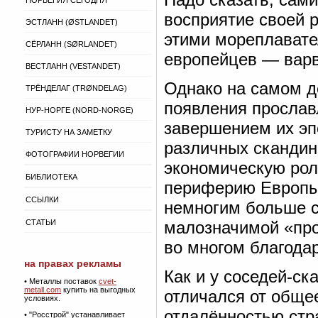
НОРВЕГИЯ СЕГОДНЯ
восприятие своей 
ЭСТЛАНН (ØSTLANDET)
этими мореплавате
СЁРЛАНН (SØRLANDET)
европейцев — вар
ВЕСТЛАНН (VESTANDET)
Однако на самом д
ТРЁНДЕЛАГ (TRØNDELAG)
появления прослав
НУР-НОРГЕ (NORD-NORGE)
завершением их эп
ТУРИСТУ НА ЗАМЕТКУ
различных скандин
ФОТОГРАФИИ НОРВЕГИИ
экономическую роль
БИБЛИОТЕКА
периферию Европы.
ССЫЛКИ
немногим больше ст
СТАТЬИ
малозначимой «пр
во многом благода
на правах рекламы
Как и у соседей-ск
•
Металлы поставок
cvet-
metall.com
купить на выгодных
отличался от общее
условиях.
отдалённостью стр
• "Росстрой" устанавливает