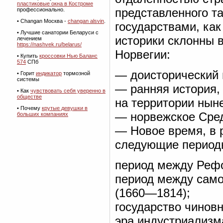
пластиковые окна в Костроме
представленного т
профессионально.
• Changan Москва -
changan alsvin
.
государствами, ка
• Лучшие санатории Беларуси с
историки склонны 
лечением
https://nashvek.ru/belarus/
Норвегии:
• Купить
кроссовки Нью Баланс
574
СПб
— доисторический 
• Горит
индикатор
тормозной
системы
— ранняя история,
• Как
чувствовать себя уверенно в
обществе
на территории нын
• Почему
крутые девушки в
— норвежское Сред
больших компаниях
— Новое время, в 
следующие период
период между Реф
период между сам
(1660—1814);
государство чинов
эра индустриализм