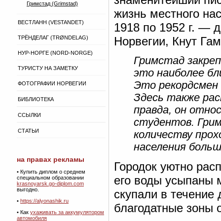
Гримстад (Grimstad)
жизнь местного нас
ВЕСТЛАНН (VESTANDET)
1918 по 1952 г. —
ТРЁНДЕЛАГ (TRØNDELAG)
Норвегии, Кнут Гам
НУР-НОРГЕ (NORD-NORGE)
Гримстад закреп
ТУРИСТУ НА ЗАМЕТКУ
это наиболее бл
Это рекордсмен 
ФОТОГРАФИИ НОРВЕГИИ
Здесь также ра
БИБЛИОТЕКА
правда, он отно
ССЫЛКИ
студентов. Грим
СТАТЬИ
количеству прохо
населения больш
на правах рекламы
Городок уютно рас
•
Купить диплом о среднем
его воды усыпаны 
специальном образовании
krasnoyarsk.go-diplom.com
выгодно.
скупали в течение 
•
https://alyonashik.ru
благодатные зоны 
• Как
ухаживать за аккумулятором
автомобиля