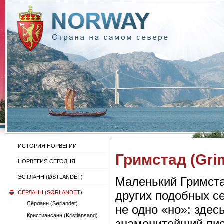
ИСТОРИЯ НОРВЕГИИ
Гримстад (Gri
НОРВЕГИЯ СЕГОДНЯ
ЭСТЛАНН (ØSTLANDET)
Маленький Гримста
других подобных с
СЁРЛАНН (SØRLANDET)
Сёрланн (Sørlandet)
не одно «но»: здесь
Кристиансанн (Kristiansand)
знаменитейший пис