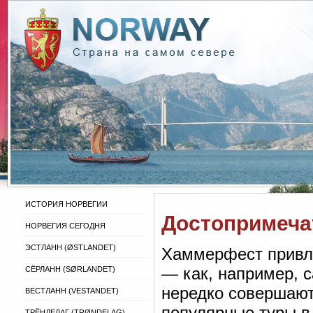
ИСТОРИЯ НОРВЕГИИ
Достопримеча
НОРВЕГИЯ СЕГОДНЯ
ЭСТЛАНН (ØSTLANDET)
Хаммерфест привле
— как, например, 
СЁРЛАНН (SØRLANDET)
нередко совершают
ВЕСТЛАНН (VESTANDET)
популярные туры в
ТРЁНДЕЛАГ (TRØNDELAG)