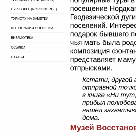
посещение Нордкап
НУР-НОРГЕ (NORD-NORGE)
Геодезической дуги
ТУРИСТУ НА ЗАМЕТКУ
поселений. Интере
ФОТОГРАФИИ НОРВЕГИИ
подарок бывшего п
БИБЛИОТЕКА
чья мать была родо
ССЫЛКИ
композиция фонтан
СТАТЬИ
представляет маму
отпрысками.
Кстати, другой 
отправной точко
в книге «Ни тут
прибыл полюбова
нашёл захватыв
дома.
Музей Восстанов