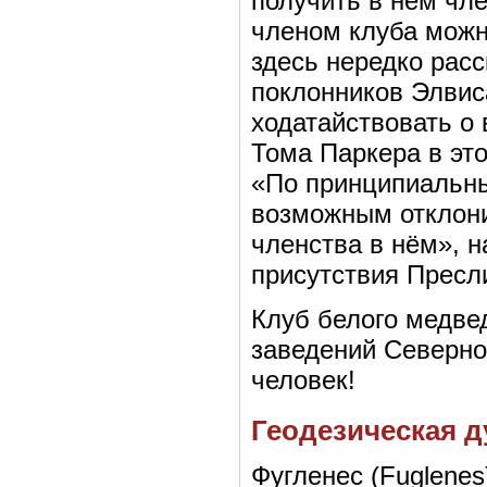
получить в нём чл
членом клуба можно
здесь нередко расс
поклонников Элвис
ходатайствовать о 
Тома Паркера в это
«По принципиальны
возможным отклони
членства в нём», н
присутствия Пресл
Клуб белого медве
заведений Северной
человек!
Геодезическая д
Фугленес (Fuglene