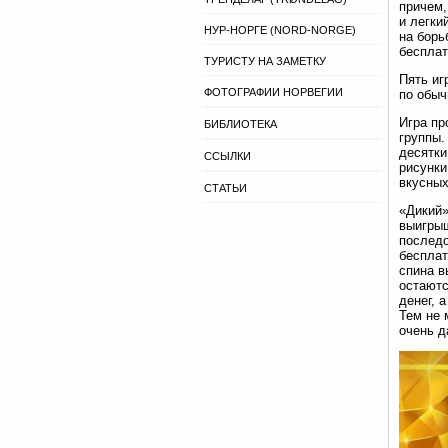
причем,
и легки
НУР-НОРГЕ (NORD-NORGE)
на борь
беспла
ТУРИСТУ НА ЗАМЕТКУ
Пять иг
ФОТОГРАФИИ НОРВЕГИИ
по обыч
Игра пр
БИБЛИОТЕКА
группы.
десятки
ССЫЛКИ
рисунки
вкусных
СТАТЬИ
«Дикий»
выигрыш
последо
бесплат
спина в
остаютс
денег, 
Тем не 
очень д