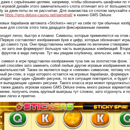
 даже с серьёзными целями, например, чтобы обозначить шкафчики по то
й игровой дизайн этого замечательного слота отличает его от большинст
бу за джек-поты он не рассчитан. Для знакомства со слотом запускайте
тно
https://gms-deluxe-casino.net/gamehall/
в казино GMS Deluxe.
ровых барабанов автомата «Stickers» несут на себе по три обычных изоб
ным для слотов этого типа двадцати фиксированным линиям.
оходит легко, быстро и плавно. Символы, которые применяются на этом 
 Первую составляют изображения букв и цифр, которые обозначают игра
 до самого туза. Они представлены небольшими по величине стикерами
, но зато они формируют большую часть выигрышных комбинаций. Втора
 фруктов в виде липучек. Тут мы увидим клубничку, апельсин, киви, а т
 символ в игре представлен изображение туза пик на золотистом фоне. 
ей способен зато заменить собой любые другие игровые изображения 
вательностей. Также он является еще и «липким» символом, потому что
ный ре-спин, в ходе которого остается на игровых барабанах, формируя
ыпадет еще один «Дикий» рисунок, то вся ситуация повторится, и будет 
я выпадающие «дикие» рисунки. Такого класса игра может продолжатьс
а также давать игрокам казино GMS Deluxe очень много разных варианто
менее, получить очень крупный выигрыш тут сложно, зато отдохнуть и п
аже легко и приятно.