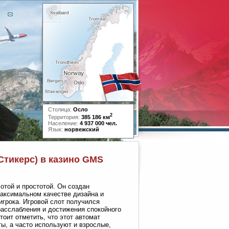
Столица:
Осло
2
Территория:
385 186 км
Население:
4 937 000 чел.
Язык:
норвежский
Стикерс) в казино GMS
сотой и простотой. Он создан
максимальном качестве дизайна и
игрока. Игровой слот получился
расслабления и достижения спокойного
оит отметить, что этот автомат
ы, а часто используют и взрослые,