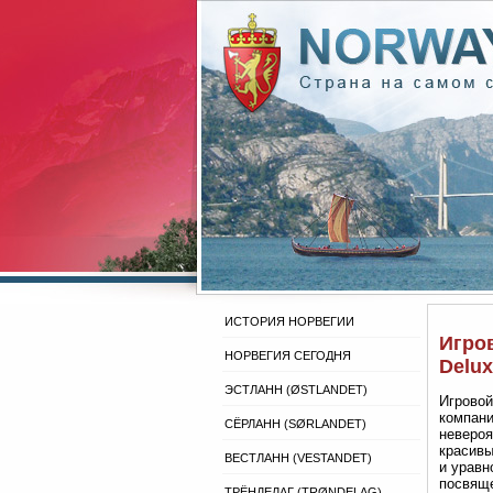
ИСТОРИЯ НОРВЕГИИ
Игров
НОРВЕГИЯ СЕГОДНЯ
Delu
ЭСТЛАНН (ØSTLANDET)
Игровой
компани
СЁРЛАНН (SØRLANDET)
невероя
красивы
ВЕСТЛАНН (VESTANDET)
и уравн
посвяще
ТРЁНДЕЛАГ (TRØNDELAG)