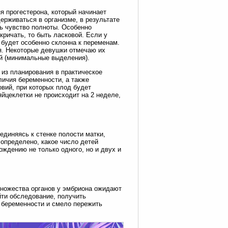
я прогестерона, который начинает
ерживаться в организме, в результате
ь чувство полноты. Особенно
кричать, то быть ласковой. Если у
будет особенно склонна к переменам.
ся. Некоторые девушки отмечаю их
ой (минимальные выделения).
из планирования в практическое
ичия беременности, а также
вий, при которых плод будет
яйцеклетки не происходит на 2 неделе,
единяясь к стенке полости матки,
 определено, какое число детей
ождению не только одного, но и двух и
множества органов у эмбриона ожидают
йти обследование, получить
 беременности и смело пережить