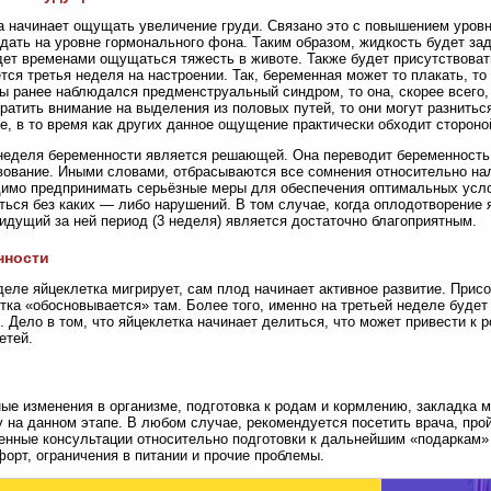
 начинает ощущать увеличение груди. Связано это с повышением уровн
дать на уровне гормонального фона. Таким образом, жидкость будет зад
дет временами ощущаться тяжесть в животе. Также будет присутствоват
тся третья неделя на настроении. Так, беременная может то плакать, то 
 ранее наблюдался предменструальный синдром, то она, скорее всего, 
ратить внимание на выделения из половых путей, то они могут разнить
е, в то время как других данное ощущение практически обходит сторон
неделя беременности является решающей. Она переводит беременность 
ование. Иными словами, отбрасываются все сомнения относительно нал
имо предпринимать серьёзные меры для обеспечения оптимальных усло
ться без каких — либо нарушений. В том случае, когда оплодотворение 
идущий за ней период (3 неделя) является достаточно благоприятным.
нности
деле яйцеклетка мигрирует, сам плод начинает активное развитие. Присо
тка «обосновывается» там. Более того, именно на третьей неделе будет
. Дело в том, что яйцеклетка начинает делиться, что может привести к р
етей.
ые изменения в организме, подготовка к родам и кормлению, закладка 
 на данном этапе. В любом случае, рекомендуется посетить врача, про
енные консультации относительно подготовки к дальнейшим «подаркам»
орт, ограничения в питании и прочие проблемы.