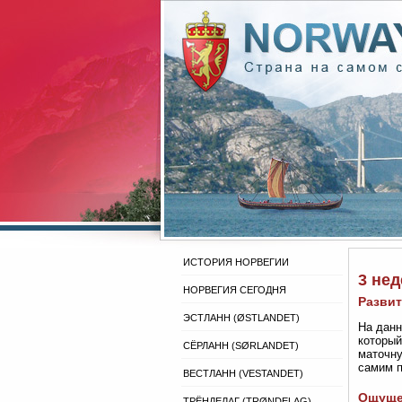
ИСТОРИЯ НОРВЕГИИ
3 не
НОРВЕГИЯ СЕГОДНЯ
Развит
ЭСТЛАНН (ØSTLANDET)
На данн
который
СЁРЛАНН (SØRLANDET)
маточну
самим 
ВЕСТЛАНН (VESTANDET)
Ощуще
ТРЁНДЕЛАГ (TRØNDELAG)