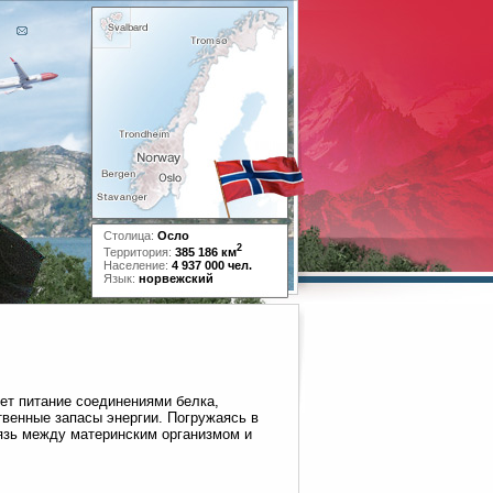
Столица:
Осло
2
Территория:
385 186 км
Население:
4 937 000 чел.
Язык:
норвежский
ет питание соединениями белка,
венные запасы энергии. Погружаясь в
вязь между материнским организмом и