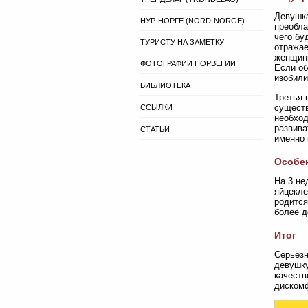
Девушка
НУР-НОРГЕ (NORD-NORGE)
преобла
чего бу
ТУРИСТУ НА ЗАМЕТКУ
отражае
женщины
ФОТОГРАФИИ НОРВЕГИИ
Если об
изобили
БИБЛИОТЕКА
Третья 
существ
ССЫЛКИ
необход
развива
СТАТЬИ
именно 
Особе
На 3 не
яйцекле
родится
более д
Итог
Серьёзн
девушку
качеств
дискомф