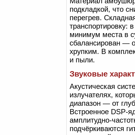
Материал амбушюр
подкладкой, что с
перегрев. Складна
транспортировку: 
минимум места в с
сбалансирован — о
хрупким. В компле
и пыли.
Звуковые характ
Акустическая сист
излучателях, кото
диапазон — от глу
Встроенное DSP-яд
амплитудно-частот
подчёркиваются ги