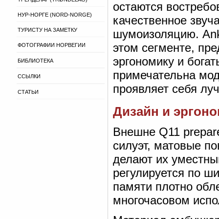
остаются востреб
НУР-НОРГЕ (NORD-NORGE)
качественное звуч
ТУРИСТУ НА ЗАМЕТКУ
шумоизоляцию. Ank
этом сегменте, пр
ФОТОГРАФИИ НОРВЕГИИ
эргономику и бога
БИБЛИОТЕКА
примечательна мод
ССЫЛКИ
проявляет себя луч
СТАТЬИ
Дизайн и эргоно
Внешне Q11 prepar
силуэт, матовые п
делают их уместным
регулируется по ш
памяти плотно обл
многочасовом испо