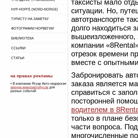
таксисты мало отд
ситуации. Но, пут
НУР-НОРГЕ (NORD-NORGE)
автотранспорте так
ТУРИСТУ НА ЗАМЕТКУ
долго находиться з
ФОТОГРАФИИ НОРВЕГИИ
вышеизложенного, 
БИБЛИОТЕКА
компании «8Rental
ССЫЛКИ
отрезок времени п
СТАТЬИ
вместе с опытными
Забронировать авт
на правах рекламы
заказа является м
•
В компании Ягуар Авто недорогая
аренда микроавтобусов
для
справиться с запо
разных событий
посторонней помощ
водителем в 8Rent
только в плане без
части вопроса. По
многочисленные п