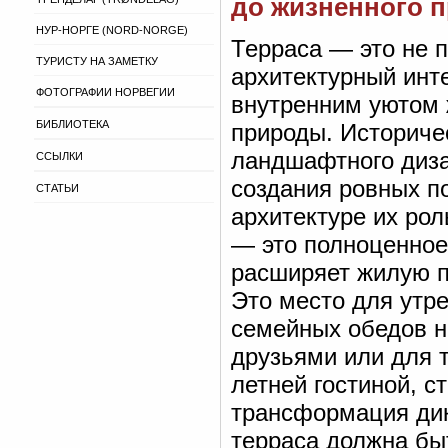
до жизненного 
НУР-НОРГЕ (NORD-NORGE)
Терраса — это не 
ТУРИСТУ НА ЗАМЕТКУ
архитектурный инт
ФОТОГРАФИИ НОРВЕГИИ
внутренним уютом 
БИБЛИОТЕКА
природы. Историче
ландшафтного диза
ССЫЛКИ
создания ровных п
СТАТЬИ
архитектуре их ро
— это полноценное
расширяет жилую п
Это место для утр
семейных обедов н
друзьями или для т
летней гостиной, с
трансформация дик
терраса должна быт