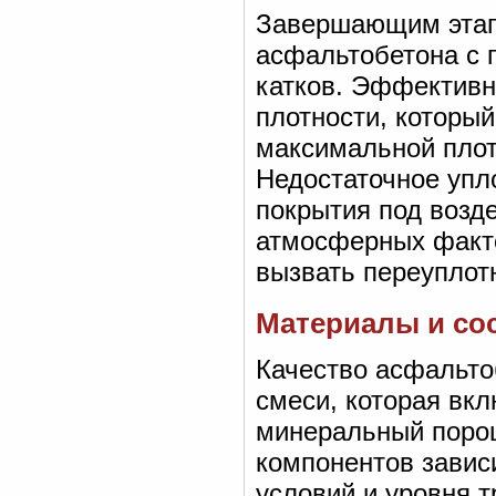
Завершающим этапо
асфальтобетона с
катков. Эффективн
плотности, которы
максимальной плот
Недостаточное упл
покрытия под возд
атмосферных факто
вызвать переуплот
Материалы и со
Качество асфальто
смеси, которая вк
минеральный поро
компонентов завис
условий и уровня т