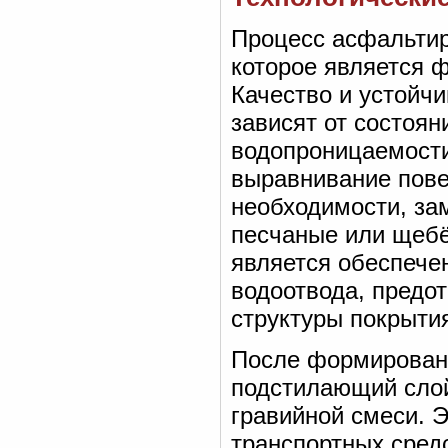
Процесс асфальтир
которое является 
Качество и устойч
зависят от состоян
водопроницаемости
выравнивание повер
необходимости, за
песчаные или щеб
является обеспече
водоотвода, предо
структуры покрыти
После формировани
подстилающий слой
гравийной смеси. Э
транспортных сред