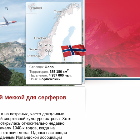
Столица:
Осло
2
Территория:
385 186 км
Население:
4 937 000 чел.
Язык:
норвежский
ой Меккой для серферов
 а на ветреных, часто дождливых
й спортивной культуре острова. Хотя
 открылась относительно недавно.
чалу 1940-х годов, когда на
я катания лежа. Однако настоящая
о данным Ирландской ассоциации