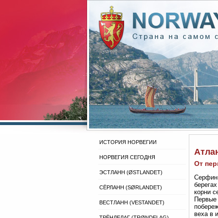
ИСТОРИЯ НОРВЕГИИ
Атла
НОРВЕГИЯ СЕГОДНЯ
От пер
ЭСТЛАНН (ØSTLANDET)
Серфинг
берегах
СЁРЛАНН (SØRLANDET)
корни с
Первые 
ВЕСТЛАНН (VESTANDET)
побереж
веха в 
ТРЁНДЕЛАГ (TRØNDELAG)