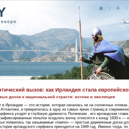
нтический вызов: как Ирландия стала европейск
вых досок к национальной страсти: истоки и эволюция
 в Ирландии — это история, которая началась не на солнечных пляжах,
 Атлантики, и превратилась в одну из самых ярких страниц в современно
ерфинга уходят в глубокую древность Полинезии , его ирландская глава
зафиксированные попытки оседлать волну относятся к концу 1930-х — на
ье появились так называемые «паипо» — простые деревянные доски дл
истории ирландского серфинга приходится на 1949 год. Именно тогда, п