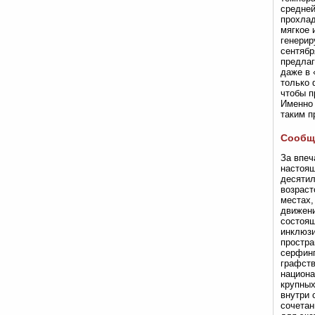
средней
прохлад
мягкое 
генерир
сентябр
предлаг
даже в 
только 
чтобы п
Именно 
таким п
Сообще
За впеч
настоящ
десятил
возраст
местах,
движени
состоящ
инклюзи
простра
серфинг
графств
национа
крупных
внутри 
сочетан