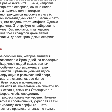
е равно ниже 22°C. Зимы, напротив,
мещаются севернее, обычно более
 а наличие волн, которые
о приходится на осень и зиму (с
ный юго-западный свелл. Весна и лето
ех, кто предпочитает комфорт. Однако
финга. Это требует от райдеров не
мов, бот, перчаток и капюшонов,
ыше 15-17 градусов даже летом.
овиям, делает ирландский серфинг
в
е сообщество, которое является
иировался с Ирландией, за последние
объединяет людей самых разных
особенно ярко выражена в таких
тичности. Организационным ядром
улирующий и развивающий спорт,
вается, становясь все более
безопасное и приветливое
являются национальные чемпионаты по
х страны, таких как Страндхилл в
феров, чтобы определить
а профессиональном уровне. Помимо
ытия и соревнования, укрепляя связи
х ирландского серфинга — это
лает его привлекательным не только