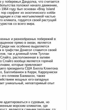
 у побережья Дандолка, что считается
юбопытства положил начало движению,
 1964 году был основан «Bray Island
 пор серфинг из экзотического хобби
радиции и став неотъемлемой частью
го климата, гордится своей растущей
уристов со всего мира.
женных и разнообразных побережий в
ащенное прямо в океан, является
 Среди них особенно выделяется
к в графстве Донегол славится своей
лов, так и длинный пляж Туллан
 Слайго, расположенная в заливе
о Слайго вообще является горячей
олнами, которые привлекают
вшего президента США Билла Клинтона
о, Баллибанион в Керри, Карроуниски
с его пляжем Банмахон, также
действием мощных юго-западных
дает уникальный, неповторимый опыт
ие адаптироваться к суровым, но
аженным морским климатом, где
вгуст, являются самыми теплыми, со