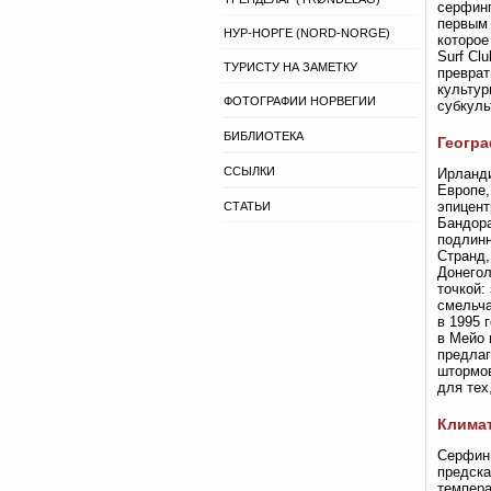
серфинг
первым 
НУР-НОРГЕ (NORD-NORGE)
которое
Surf Cl
ТУРИСТУ НА ЗАМЕТКУ
преврат
культур
ФОТОГРАФИИ НОРВЕГИИ
субкуль
БИБЛИОТЕКА
Геогра
ССЫЛКИ
Ирланди
Европе,
эпицент
СТАТЬИ
Бандора
подлинн
Странд,
Донегол
точкой:
смельча
в 1995 
в Мейо 
предлаг
штормов
для тех
Климат
Серфинг
предска
темпера