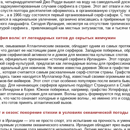
а, четырнадцатилетний Джо Родди вышел на воду на самодельной доске
задокументированным случаем серфинга в стране. Этот акт отваги и л
 спустя полтора десятилетия оформилось в организованную структуру: в
ub» , а в 1966 году состоялся первый организованный серф-сафари. С тех
ился в национальное увлечение, органично вписавшись в прибрежные т
ного ландшафта. Сегодня Ирландия, несмотря на отсутствие тропическо
турой серфинга , привлекающей как местных энтузиастов, так и тысячи т
фия волн: от легендарных хитов до скрытых жемчужин
я, омываемая Атлантическим океаном, обладает одним из самых протя
 что делает ее настоящим раем для серферов. Западное побережье, обр
ром серфинговой активности и домом для множества культовых спотов.
н, официально признанная «столицей серфинга Ирландии». Этот городо
ой серф-культурой, предлагая как легендарные волны для профессиона
 идеальный для новичков. Не менее известна деревня Эйски в графстве
, которая считается самым расхваленным серф-спотом страны. Графств
 здесь также находится Муллагмор-Хед, известный своими огромными в
ков-биг-вейверов. Этот спот стал особенно популярен после визита бы
году. Для начинающих серферов идеально подойдут Страндхилл в Слайг
и Инчидони в Корке. Южное побережье, например, графство Уотерфорд 
ает отличные условия для катания. Волны здесь формируются под воз
, что часто означает холодные и одинокие волны , но именно это и соз
, кто готов принять атлантический вызов.
 и сезон: покорение стихии в условиях океанической погоды
 в Ирландии — это не просто спорт, это испытание на прочность и умен
зуемым условиям океанического климата. Ирландия обладает ярко выр
туры в течение года меняются незначительно. Летние месяцы, июль и а