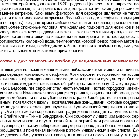
 температурой воздуха около 18-20 градусов Цельсия , что, впрочем, вс
ные и ветреные, в то время как лето, когда атлантические депрессии с
и менее ветреное. Ключевым фактором для серферов является не тепло,
уются атлантическими штормами. Лучший сезон для серфинга традиционн
я по апрель), когда штормы наиболее часты и интенсивны, принося мощ
ают более спокойные условия, что идеально подходит для новичков и т
«засушливые» месяцы дождь и ветер — частые спутники ирландского сер
физической подготовки, но и правильной экипировки: толстых гидрокостю
ротивостоять холодной воде, температура которой редко поднимается в
этот вызов стихии, необходимость быть готовым к любым погодным усл
ритягательным для искателей приключений.
ство и дух: от местных клубов до национальных чемпионато
атляющими волнами и живописными пейзажами стоит живое и сплоченно
им сердцем ирландского серфинга. Хотя серфинг исторически не ассоц
етия здесь сформировалась растущая и энергичная субкультура. Она 
ов и происхождения, связанных общей страстью к океану. Эта культура 
 как Бандоран, где серфинг стал неотъемлемой частью городской иден
я является Ирландская ассоциация серфинга, национальный орган, рег
ий из добровольцев и клубов по всей стране. Сообщество активно разви
вным: появляются школы, возглавляемые женщинами, которые создают 
нство для всех желающих научиться. Кульминацией спортивного года 
у. Эти престижные соревнования традиционно проходят на лучших спота
е Слайго или «Пик» в Бандоране. Они собирают лучших ирландских сер
льных чемпионов, и служат важной платформой для развития спорта н
 турниров, по всему побережью регулярно проводятся более мелкие соб
сообщества и привлекая внимание к этому уникальному виду спорта. Ду
ие дружелюбия, уважения к океану и готовности помочь новичку, что де