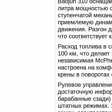
Baojun 310 оснаща
литра мощностью ок
ступенчатой механ
приемлемую динами
движения. Разгон д
что соответствует 
Расход топлива в с
100 км, что делае
независимая McPhe
настроена на комф
крены в поворотах
Рулевое управлени
достаточную инфор
барабанные сзади)
штатных режимах. 