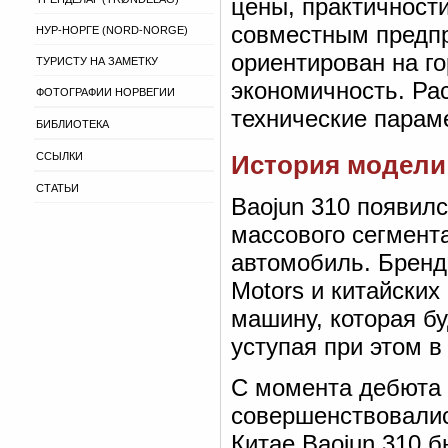
цены, практичност
совместным предпр
НУР-НОРГЕ (NORD-NORGE)
ориентирован на г
ТУРИСТУ НА ЗАМЕТКУ
экономичность. Ра
ФОТОГРАФИИ НОРВЕГИИ
технические параме
БИБЛИОТЕКА
ССЫЛКИ
История модели
СТАТЬИ
Baojun 310 появилс
массового сегмент
автомобиль. Бренд 
Motors и китайских
машину, которая бу
уступая при этом в
С момента дебюта 
совершенствовалис
Китае Baojun 310 