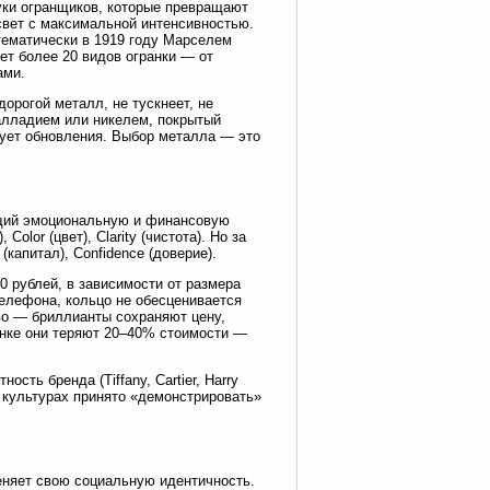
уки огранщиков, которые превращают
свет с максимальной интенсивностью.
тематически в 1919 году Марселем
ет более 20 видов огранки — от
ами.
орогой металл, не тускнеет, не
палладием или никелем, покрытый
бует обновления. Выбор металла — это
ющий эмоциональную и финансовую
Color (цвет), Clarity (чистота). Но за
(капитал), Confidence (доверие).
0 рублей, в зависимости от размера
телефона, кольцо не обесценивается
о — бриллианты сохраняют цену,
ынке они теряют 20–40% стоимости —
сть бренда (Tiffany, Cartier, Harry
х культурах принято «демонстрировать»
еняет свою социальную идентичность.