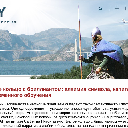
 кольцо с бриллиантом: алхимия символа, капита
еменного обручения
ии человечества немногие предметы обладают такой семантической плот
нтом. Оно одновременно — украшение, инвестиция, обет, статусный мар
альный якорь. Его ценность не измеряется только в каратах, пробах и 
начения, накопленных веками: от древнеримских обручальных ритуалов 
Р до витрин Cartier на Пятой авеню. Белое кольцо с бриллиантом — эт
лизованный нарратив о любви, обязательстве, социальном признании и 