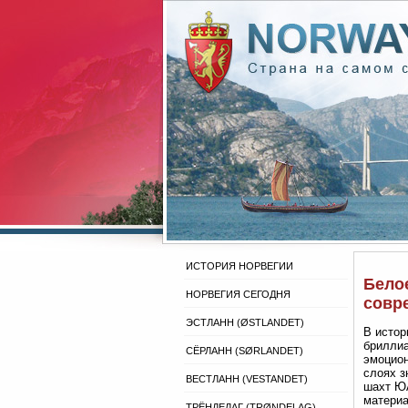
ИСТОРИЯ НОРВЕГИИ
Белое
НОРВЕГИЯ СЕГОДНЯ
совр
ЭСТЛАНН (ØSTLANDET)
В истор
бриллиа
СЁРЛАНН (SØRLANDET)
эмоцион
слоях з
ВЕСТЛАНН (VESTANDET)
шахт ЮА
материа
ТРЁНДЕЛАГ (TRØNDELAG)