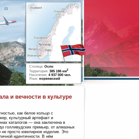
Столица:
Осло
2
Территория:
385 186 км
Население:
4 937 000 чел.
Язык:
норвежский
ла и вечности в культуре
ностью, как белое кольцо с
кер, культурный артефакт и
ценах каталогов — она заключена в
до голливудских премьер, от алмазных
о не просто ювелирное изделие. Это
личной идентичности. В нём