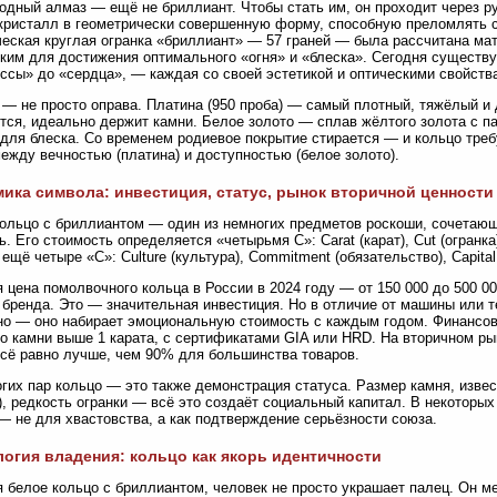
одный алмаз — ещё не бриллиант. Чтобы стать им, он проходит через р
кристалл в геометрически совершенную форму, способную преломлять 
еская круглая огранка «бриллиант» — 57 граней — была рассчитана ма
ким для достижения оптимального «огня» и «блеска». Сегодня существу
ссы» до «сердца», — каждая со своей эстетикой и оптическими свойств
— не просто оправа. Платина (950 проба) — самый плотный, тяжёлый и д
тся, идеально держит камни. Белое золото — сплав жёлтого золота с 
для блеска. Со временем родиевое покрытие стирается — и кольцо тре
ежду вечностью (платина) и доступностью (белое золото).
ика символа: инвестиция, статус, рынок вторичной ценности
ольцо с бриллиантом — один из немногих предметов роскоши, сочета
. Его стоимость определяется «четырьмя С»: Carat (карат), Cut (огранка), 
ещё четыре «С»: Culture (культура), Commitment (обязательство), Capital 
 цена помолвочного кольца в России в 2024 году — от 150 000 до 500 00
 бренда. Это — значительная инвестиция. Но в отличие от машины или 
о — оно набирает эмоциональную стоимость с каждым годом. Финансов
о камни выше 1 карата, с сертификатами GIA или HRD. На вторичном р
всё равно лучше, чем 90% для большинства товаров.
гих пар кольцо — это также демонстрация статуса. Размер камня, известно
), редкость огранки — всё это создаёт социальный капитал. В некоторы
— не для хвастовства, а как подтверждение серьёзности союза.
огия владения: кольцо как якорь идентичности
 белое кольцо с бриллиантом, человек не просто украшает палец. Он м