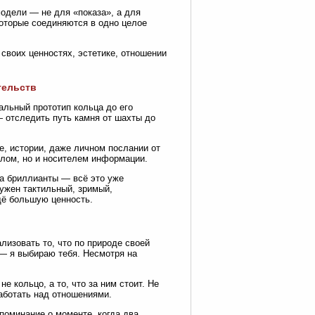
одели — не для «показа», а для
оторые соединяются в одно целое
 своих ценностях, эстетике, отношении
тельств
альный прототип кольца до его
 отследить путь камня от шахты до
, истории, даже личном послании от
олом, но и носителем информации.
а бриллианты — всё это уже
нужен тактильный, зримый,
щё большую ценность.
лизовать то, что по природе своей
 — я выбираю тебя. Несмотря на
е кольцо, а то, что за ним стоит. Не
работать над отношениями.
поминание о моменте, когда два