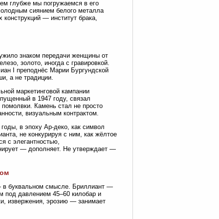
чем глубже мы погружаемся в его
 холодным сиянием белого металла
 конструкций — институт брака,
лужило знаком передачи женщины от
лезо, золото, иногда с гравировкой.
лиан I преподнёс Марии Бургундской
и, а не традиции.
льной маркетинговой кампании
апущенный в 1947 году, связал
 помолвки. Камень стал не просто
нности, визуальным контрактом.
годы, в эпоху Ар-деко, как символ
анта, не конкурируя с ним, как жёлтое
ся с элегантностью,
нирует — дополняет. Не утверждает —
ком
 — в буквальном смысле. Бриллиант —
м под давлением 45–60 килобар и
ки, извержения, эрозию — занимает