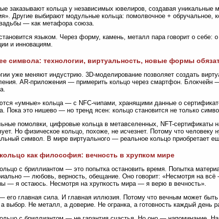
ые заказывают кольца у независимых ювелиров, создавая уникальные м
я». Другие выбирают модульные кольца: помолвочное + обручальное, к
вадьбы — как метафора союза.
становится языком. Через форму, камень, металл пара говорит о себе: о
ции и инновациям.
е символа: технологии, виртуальность, новые формы обяза
гии уже меняют индустрию. 3D-моделирование позволяет создать вирту
ления. AR-приложения — примерить кольцо через смартфон. Блокчейн —
а.
тся «умные» кольца — с NFC-чипами, хранящими данные о сертификате
а. Пока это нишево — но тренд ясен: кольцо становится не только симв
ьные помолвки, цифровые кольца в метавселенных, NFT-сертификаты н
ует. Но физическое кольцо, похоже, не исчезнет. Потому что человеку 
льный символ. В мире виртуального — реальное кольцо приобретает е
кольцо как философия: вечность в хрупком мире
ольцо с бриллиантом — это попытка остановить время. Попытка материа
иально — любовь, верность, обещание. Оно говорит: «Несмотря на всё
ы — я остаюсь. Несмотря на хрупкость мира — я верю в вечность».
— его главная сила. И главная иллюзия. Потому что вечным может быть н
 а выбор. Не металл, а доверие. Не огранка, а готовность каждый день 
ольцо с бриллиантом — не гарантия счастья. Но оно — напоминание. На