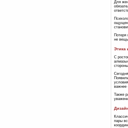
Для жен
обязате
ответст
Психоло
ощущени
станови
Потеря 
не вещь
Этика 
С росто
алмазы»
стороны
Сегодня
Появили
условия
важнее 
Также р
уважени
Дизайн
Классич
пары вс
координ