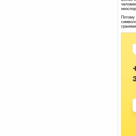
человек
неоспор
Потому 
символо
гранями