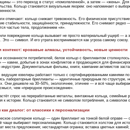
щины — это переход в статус «помолвленной», а затем — «жены». Для
льства. Кольцо становится визуальным якорем: оно напоминает о выборе
венности.
ги отмечают: кольцо снижает тревожность. Его физическое присутствие
е стабильности, защищённости, принадлежности. Его снимают редко —
тся частью тела, продолжением «я».
или повреждение кольца вызывает не просто материальный ущерб — а э
. Это — символ. И его утрата воспринимается как угроза самому союзу.
и контекст: кровавые алмазы, устойчивость, новые ценности
м осознанности потребителей, белое кольцо с бриллиантом столкнулось
 — камни, добытые в зонах конфликтов и продающиеся для финансиро
 индустрии. Документальные фильмы, книги, кампании активистов заст
 ведущие ювелиры работают только с сертифицированными камнями по 
сь лабораторные бриллианты — идентичные природным по структуре, н
х. Они дешевле на 30–50%, экологичнее, этичнее — и всё чаще выбир
смысл, чем «природное происхождение».
астёт спрос на переработанные металлы, винтажные кольца, семейные р
я к истории. Кольцо становится не символом потребления, а символом 
 как диалог: от классики к персонализации
еское солитерное кольцо — один бриллиант на тонкой белой оправе — 
ё чаще выбирают персонализацию. Кольцо становится холстом для истор
ат места предложения; нестандартная огранка; вставка цветных камней