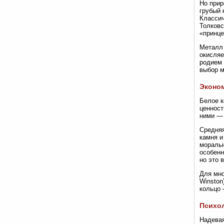
Но прир
грубый 
Классич
Толковс
«принце
Металл 
окисляе
родием 
выбор м
Эконом
Белое к
ценность
ними — 
Средняя
камня и
моральн
особенн
но это 
Для мно
Winston
кольцо 
Психол
Надевая