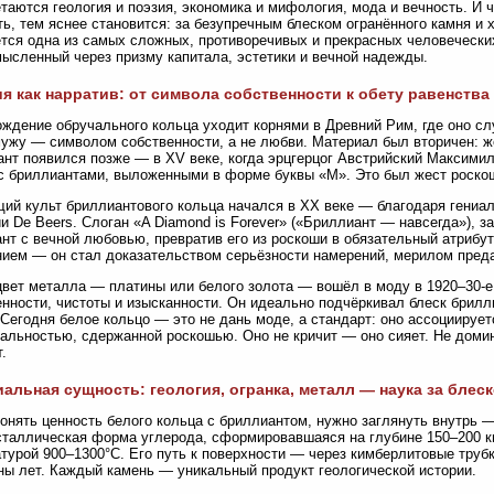
таются геология и поэзия, экономика и мифология, мода и вечность. И 
ь, тем яснее становится: за безупречным блеском огранённого камня и
тся одна из самых сложных, противоречивых и прекрасных человеческих
ысленный через призму капитала, эстетики и вечной надежды.
я как нарратив: от символа собственности к обету равенства
ждение обручального кольца уходит корнями в Древний Рим, где оно с
мужу — символом собственности, а не любви. Материал был вторичен: же
нт появился позже — в XV веке, когда эрцгерцог Австрийский Максими
с бриллиантами, выложенными в форме буквы «М». Это был жест роскош
ий культ бриллиантового кольца начался в XX веке — благодаря гениа
и De Beers. Слоган «A Diamond is Forever» («Бриллиант — навсегда»), з
нт с вечной любовью, превратив его из роскоши в обязательный атрибут
ием — он стал доказательством серьёзности намерений, мерилом преда
вет металла — платины или белого золота — вошёл в моду в 1920–30-е 
нности, чистоты и изысканности. Он идеально подчёркивал блеск брилли
 Сегодня белое кольцо — это не дань моде, а стандарт: оно ассоциирует
альностью, сдержанной роскошью. Оно не кричит — оно сияет. Не доми
.
альная сущность: геология, огранка, металл — наука за блес
онять ценность белого кольца с бриллиантом, нужно заглянуть внутрь
сталлическая форма углерода, сформировавшаяся на глубине 150–200 к
турой 900–1300°C. Его путь к поверхности — через кимберлитовые труб
ы лет. Каждый камень — уникальный продукт геологической истории.