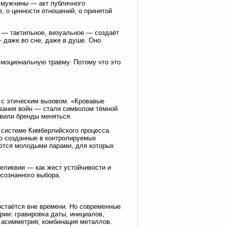
 мужчины — акт публичного
, о ценности отношений, о принятой
 — тактильное, визуальное — создаёт
 даже во сне, даже в душе. Оно
моциональную травму. Потому что это
 с этическим вызовом. «Кровавые
вания войн — стали символом тёмной
авили бренды меняться.
системе Кимберлийского процесса.
о созданные в контролируемых
аются молодыми парами, для которых
еликвии — как жест устойчивости и
осознанного выбора.
остаётся вне времени. Но современные
ии: гравировка даты, инициалов,
; асимметрия; комбинация металлов.