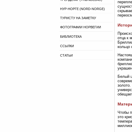
перепле
сущност
НУР-НОРГЕ (NORD-NORGE)
скрывае
переосм
ТУРИСТУ НА ЗАМЕТКУ
Истори
ФОТОГРАФИИ НОРВЕГИИ
Происхо
БИБЛИОТЕКА
отца к 
Бриллиа
ССЫЛКИ
кольцо 
Настоящ
СТАТЬИ
компани
бриллиа
украшен
Белый ц
совреме
золото.
универс
обещает
Матери
Чтобы п
это кри
темпера
миллион