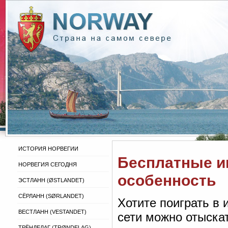
ИСТОРИЯ НОРВЕГИИ
Бесплатные и
НОРВЕГИЯ СЕГОДНЯ
особенность
ЭСТЛАНН (ØSTLANDET)
СЁРЛАНН (SØRLANDET)
Хотите поиграть в 
ВЕСТЛАНН (VESTANDET)
сети можно отыска
ТРЁНДЕЛАГ (TRØNDELAG)