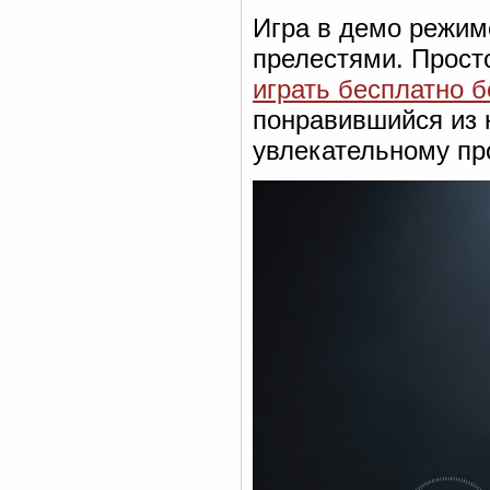
Игра в демо режим
прелестями. Прост
играть бесплатно б
понравившийся из н
увлекательному пр