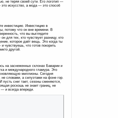
ю, не теряя своей сути. Его логотип —
 это искусство, а мода — это способ
те инвестицию. Инвестицию в
ы, потому что он вне времени. В
веренность, что вы выглядите
он для тех, кто чувствует разницу, кто
ение, которое даёт вещь. Это когда ты
и чувствуешь, что готов покорить
икто другой.
ось на заснеженных склонах Баварии и
уха и международного гламура. Это
вдохновляющую миллионы. Сегодня
 не словами, а силуэтами на фоне гор.
И пусть снег тает, сезоны сменяются,
ящая роскошь не знает границ, не
 — и всегда впереди.