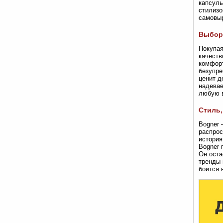
капсуль
стилизо
самовыр
Выбор 
Покупая
качеств
комфорт
безупре
ценит д
надевае
любую в
Стиль,
Bogner 
распрос
история
Bogner 
Он оста
тренды 
боится 