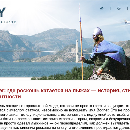
r: где роскошь катается на лыжах — история, ст
антности
ечь заходит о горнолыжной моде, которая не просто греет и защищает от 
тся символом статуса, невозможно не вспомнить имя Bogner. Это не пр
кого шика, где функциональность встречается с подиумной эстетикой, а 
 ботинка рассказывает историю страсти к горам, скорости и безупречно
не просто одевал лыжников — он переопределил, как должен выглядеть
 звучит как синоним роскоши на снегу, и его влияние простирается дал