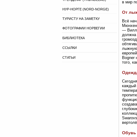
в мир п
НУР-НОРГЕ (NORD-NORGE)
От лыж
ТУРИСТУ НА ЗАМЕТКУ
Всё нач
Мюнхене
ФОТОГРАФИИ НОРВЕГИИ
— Вилли
должна 
БИБЛИОТЕКА
громозд
обтягив
ССЫЛКИ
лыжную 
европей
Bogner 
СТАТЬИ
того, к
Одежда
Сегодня
каждый 
темпера
пропитк
функцио
создава
глубоки
коллекц
Swarovs
вертолё
Обувь 