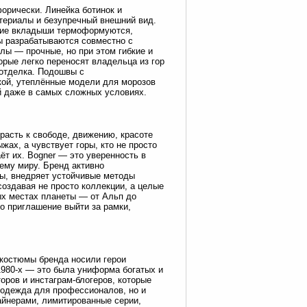
орически. Линейка ботинок и
териалы и безупречный внешний вид.
ние вкладыши термоформуются,
ы разрабатываются совместно с
лы — прочные, но при этом гибкие и
орые легко переносят владельца из гор
 отделка. Подошвы с
ой, утеплённые модели для морозов
ой даже в самых сложных условиях.
расть к свободе, движению, красоте
жах, а чувствует горы, кто не просто
ёт их. Bogner — это уверенность в
ему миру. Бренд активно
ы, внедряет устойчивые методы
оздавая не просто коллекции, а целые
х местах планеты — от Альп до
о приглашение выйти за рамки,
 костюмы бренда носили герои
980-х — это была униформа богатых и
оров и инстаграм-блогеров, которые
о одежда для профессионалов, но и
зайнерами, лимитированные серии,