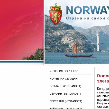
ИСТОРИЯ НОРВЕГИИ
Bogne
НОРВЕГИЯ СЕГОДНЯ
элег
ЭСТЛАНН (ØSTLANDET)
Когда р
станови
СЁРЛАНН (SØRLANDET)
альпийс
подошвы
ВЕСТЛАНН (VESTANDET)
Bogner 
это имя
ТРЁНДЕЛАГ (TRØNDELAG)