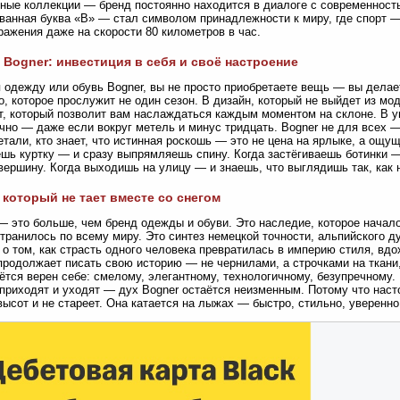
ные коллекции — бренд постоянно находится в диалоге с современность
ванная буква «B» — стал символом принадлежности к миру, где спорт —
ажения даже на скорости 80 километров в час.
Bogner: инвестиция в себя и своё настроение
 одежду или обувь Bogner, вы не просто приобретаете вещь — вы делае
о, которое прослужит не один сезон. В дизайн, который не выйдет из мод
, который позволит вам наслаждаться каждым моментом на склоне. В у
чно — даже если вокруг метель и минус тридцать. Bogner не для всех — 
етали, кто знает, что истинная роскошь — это не цена на ярлыке, а ощущ
шь куртку — и сразу выпрямляешь спину. Когда застёгиваешь ботинки — 
ершину. Когда выходишь на улицу — и знаешь, что выглядишь так, как н
 который не тает вместе со снегом
— это больше, чем бренд одежды и обуви. Это наследие, которое начал
транилось по всему миру. Это синтез немецкой точности, альпийского д
 о том, как страсть одного человека превратилась в империю стиля, 
продолжает писать свою историю — не чернилами, а строчками на ткани,
ётся верен себе: смелому, элегантному, технологичному, безупречному. 
приходят и уходят — дух Bogner остаётся неизменным. Потому что насто
высот и не стареет. Она катается на лыжах — быстро, стильно, уверенно