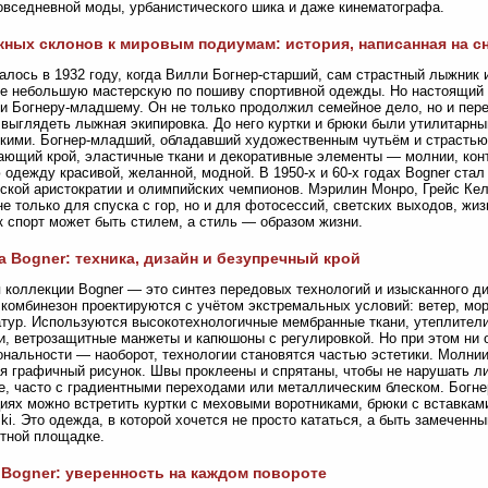
овседневной моды, урбанистического шика и даже кинематографа.
ных склонов к мировым подиумам: история, написанная на с
алось в 1932 году, когда Вилли Богнер-старший, сам страстный лыжник 
 небольшую мастерскую по пошиву спортивной одежды. Но настоящий 
 Богнеру-младшему. Он не только продолжил семейное дело, но и пере
выглядеть лыжная экипировка. До него куртки и брюки были утилитарны
кими. Богнер-младший, обладавший художественным чутьём и страстью 
ающий крой, эластичные ткани и декоративные элементы — молнии, кон
одежду красивой, желанной, модной. В 1950-х и 60-х годах Bogner ста
ской аристократии и олимпийских чемпионов. Мэрилин Монро, Грейс Ке
не только для спуска с гор, но и для фотосессий, светских выходов, жи
ак спорт может быть стилем, а стиль — образом жизни.
 Bogner: техника, дизайн и безупречный крой
 коллекции Bogner — это синтез передовых технологий и изысканного ди
комбинезон проектируются с учётом экстремальных условий: ветер, мор
тур. Используются высокотехнологичные мембранные ткани, утеплител
и, ветрозащитные манжеты и капюшоны с регулировкой. Но при этом ни 
нальности — наоборот, технологии становятся частью эстетики. Молни
я графичный рисунок. Швы проклеены и спрятаны, чтобы не нарушать 
е, часто с градиентными переходами или металлическим блеском. Богнер
иях можно встретить куртки с меховыми воротниками, брюки с вставкам
ki. Это одежда, в которой хочется не просто кататься, а быть замеченны
тной площадке.
Bogner: уверенность на каждом повороте