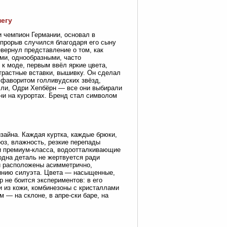
негу
и чемпион Германии, основал в
прорыв случился благодаря его сыну
вернул представление о том, как
ми, однообразными, часто
к моде, первым ввёл яркие цвета,
трастные вставки, вышивку. Он сделал
л фаворитом голливудских звёзд,
лли, Одри Хепбёрн — все они выбирали
зни на курортах. Бренд стал символом
зайна. Каждая куртка, каждые брюки,
оз, влажность, резкие перепады
и премиум-класса, водоотталкивающие
одна деталь не жертвуется ради
и расположены асимметрично,
линию силуэта. Цвета — насыщенные,
 не боится экспериментов: в его
и из кожи, комбинезоны с кристаллами
м — на склоне, в апре-ски баре, на