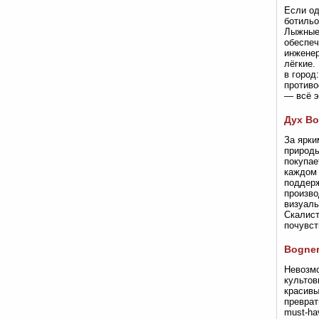
Если од
ботильо
Лыжные
обеспеч
инженер
лёгкие.
в город
противо
— всё э
Дух Bo
За ярки
природы
покупае
каждом 
поддерж
произво
визуаль
Скалист
почувст
Bogner
Невозмо
культов
красивы
преврат
must-ha