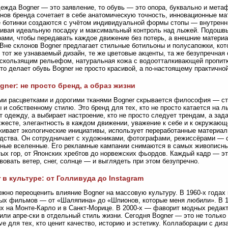
ежда Bogner — это заявление, то обувь — это опора, буквально и метаф
нов бренда сочетает в себе анатомическую точность, инновационные ма
 ботинки создаются с учётом индивидуальной формы стопы — внутрен
ивая идеальную посадку и максимальный контроль над лыжей. Подошв
ами, чтобы передавать каждое движение без потерь, а внешние материа
 Вне склонов Bogner предлагает стильные ботильоны и полусапожки, кот
: тот же узнаваемый дизайн, те же цветовые акценты, та же безупречная
скользящим рельефом, натуральная кожа с водоотталкивающей пропитк
то делает обувь Bogner не просто красивой, а по-настоящему практичн
gner: не просто бренд, а образ жизни
ми расцветками и дорогими тканями Bogner скрывается философия — ст
 и собственному стилю. Это бренд для тех, кто не просто катается на лы
т одежду, а выбирает настроение, кто не просто следует трендам, а зада
жесте, элегантность в каждом движении, уважение к себе и к окружающ
ивает экологические инициативы, использует переработанные материал
дства. Он сотрудничает с художниками, фотографами, режиссёрами — с
ные вселенные. Его рекламные кампании снимаются в самых живописны
ых гор, от Японских хребтов до норвежских фьордов. Каждый кадр — эт
вовать ветер, снег, солнце — и выглядеть при этом безупречно.
 в культуре: от Голливуда до Instagram
жно переоценить влияние Bogner на массовую культуру. В 1960-х годах
ых фильмов — от «Шаляпина» до «Шпионов, которые меня любили». В 1
х на Монте-Карло и в Санкт-Морице. В 2000-х — фаворит модных редакт
или апре-ски в отдельный стиль жизни. Сегодня Bogner — это не тольк
ve для тех, кто ценит качество, историю и эстетику. Коллаборации с ди