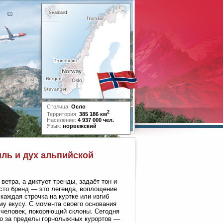
Столица:
Осло
2
Территория:
385 186 км
Население:
4 937 000 чел.
Язык:
норвежский
иль и дух альпийской
ветра, а диктует тренды, задаёт тон и
осто бренд — это легенда, воплощение
каждая строчка на куртке или изгиб
му вкусу. С момента своего основания
 человек, покоряющий склоны. Сегодня
еко за пределы горнолыжных курортов —