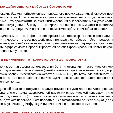
зм действия: как работает ботулотоксин
оксин, будучи нейротоксином природного происхождения, блокирует пер
ной клетке. В терапевтических дозах он временно парализует мимичес
ние. Это происходит за счёт ингибирования высвобождения ацетилхоли
е возбуждение. В результате обработанная зона «замирает» в расслабл
иванию морщин или снижению патологической мышечной активности.
одчеркнуть, что эффект носит временный характер: нервные окончания 
, а через 3—6 месяцев действие препарата ослабевает. Этот процесс 
т её кровоснабжение — он лишь приостанавливает передачу сигнала на
ях эффект может пролонгироваться за счёт формирования новых нейро
рованные участки.
и применения: от косметологии до неврологии
е известная сфера использования ботулинотерапии — эстетическая кор
ют: динамические морщины (межбровные складки, «гусиные лапки», гори
рию бровей, гипертрофию жевательных мышц, избыточную активность 
я естественного омоложения без радикальных вмешательств, сохраняя 
енных зонах.
инской практике ботулинотерапию применяют для лечения блефароспазм
иального спазма, цервикальной дистонии (спастической кривошеи), гип
к, ладоней, стоп). В неврологии она помогает при посттравматических 
а, детском церебральном параличе. В стоматологии её используют для
и бруксизме и дисфункции височно-нижнечелюстного сустава.
оходит процедура: этапы и нюансы