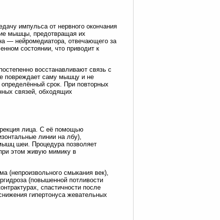
едачу импульса от нервного окончания
кие мышцы, предотвращая их
на — нейромедиатора, отвечающего за
енном состоянии, что приводит к
постепенно восстанавливают связь с
не повреждает саму мышцу и не
 определённый срок. При повторных
нных связей, обходящих
рекция лица. С её помощью
зонтальные линии на лбу),
мышц шеи. Процедура позволяет
при этом живую мимику в
а (непроизвольного смыкания век),
ергидроза (повышенной потливости
контрактурах, спастичности после
 снижения гипертонуса жевательных