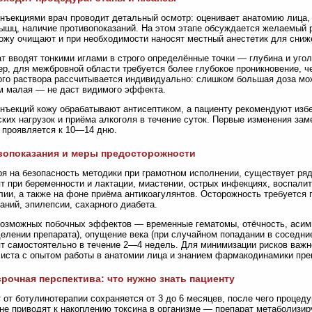
нъекциями врач проводит детальный осмотр: оценивает анатомию лица,
ышц, наличие противопоказаний. На этом этапе обсуждается желаемый 
ожу очищают и при необходимости наносят местный анестетик для сниж
т вводят тонкими иглами в строго определённые точки — глубина и угол
р, для межбровной области требуется более глубокое проникновение, 
го раствора рассчитывается индивидуально: слишком большая доза мож
 малая — не даст видимого эффекта.
нъекций кожу обрабатывают антисептиком, а пациенту рекомендуют избе
ких нагрузок и приёма алкоголя в течение суток. Первые изменения за
проявляется к 10—14 дню.
вопоказания и меры предосторожности
я на безопасность методики при грамотном исполнении, существует ря
т при беременности и лактации, миастении, острых инфекциях, воспалит
ии, а также на фоне приёма антикоагулянтов. Осторожность требуется 
аний, эпилепсии, сахарного диабета.
озможных побочных эффектов — временные гематомы, отёчность, асим
елении препарата), опущение века (при случайном попадании в соседни
т самостоятельно в течение 2—4 недель. Для минимизации рисков важ
иста с опытом работы в анатомии лица и знанием фармакодинамики пре
рочная перспектива: что нужно знать пациенту
от ботулинотерапии сохраняется от 3 до 6 месяцев, после чего процед
не приводят к накоплению токсина в организме — препарат метаболизи