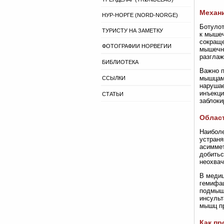
Механи
НУР-НОРГЕ (NORD-NORGE)
Ботулот
ТУРИСТУ НА ЗАМЕТКУ
к мышеч
сокраще
ФОТОГРАФИИ НОРВЕГИИ
мышечно
разглаж
БИБЛИОТЕКА
Важно п
мышцами
ССЫЛКИ
нарушае
инъекци
СТАТЬИ
заблоки
Област
Наиболе
устраня
асиммет
добитьс
неохвач
В медиц
гемифац
подмыше
инсульт
мышц пр
Как пр