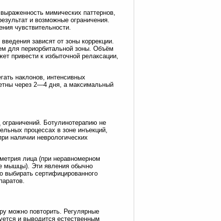
 выраженность мимических паттернов,
результат и возможные ограничения.
ения чувствительности.
 введения зависят от зоны коррекции.
чем для периорбитальной зоны. Объём
ет привести к избыточной релаксации,
гать наклонов, интенсивных
метны через 2—4 дня, а максимальный
д ограничений. Ботулинотерапию не
ельных процессах в зоне инъекций,
при наличии неврологических
метрия лица (при неравномерном
е мышцы). Эти явления обычно
но выбирать сертифицированного
паратов.
уру можно повторить. Регулярные
руется и выводится естественным