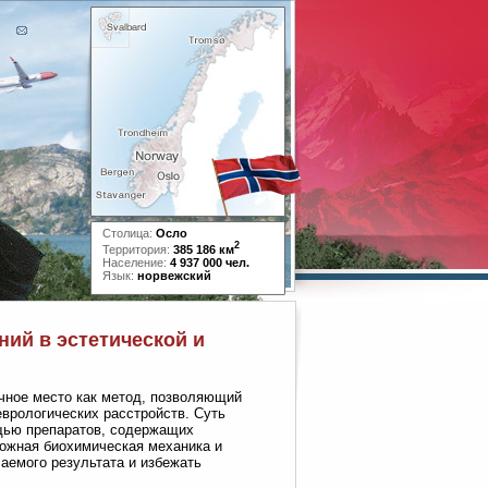
Столица:
Осло
2
Территория:
385 186 км
Население:
4 937 000 чел.
Язык:
норвежский
ий в эстетической и
чное место как метод, позволяющий
еврологических расстройств. Суть
щью препаратов, содержащих
ложная биохимическая механика и
аемого результата и избежать