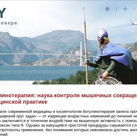
линотерапия: наука контроля мышечных сокращен
цинской практике
але современной медицины и косметологии ботулинотерапия заняла про
широкий круг задач — от коррекции возрастных изменений до лечения н
 заключается в точечном воздействии на мышечную активность с помо
оксин типа А. Однако за кажущейся простотой процедуры скрывается с
 протоколы применения, без понимания которых невозможно достичь жел
ний.