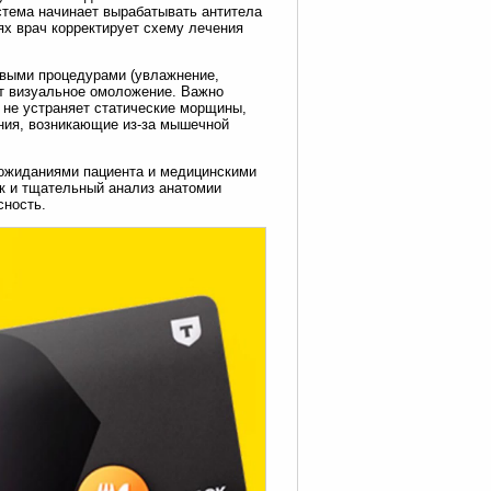
стема начинает вырабатывать антитела
ях врач корректирует схему лечения
овыми процедурами (увлажнение,
т визуальное омоложение. Важно
 не устраняет статические морщины,
ния, возникающие из-за мышечной
 ожиданиями пациента и медицинскими
к и тщательный анализ анатомии
сность.