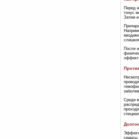
Перед и
тонус м
Затем к
Препара
Наприме
вводимо
слишком
После и
физичес
эффект 
Проти
Несмотр
проводя
гемофил
заболев
Среди в
распред
проходя
специал
Долгос
Эффект 
сеансы 