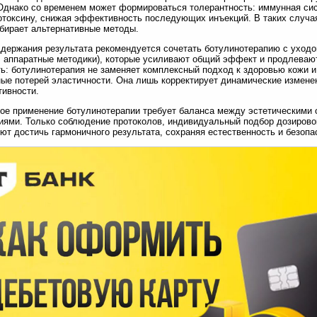
Однако со временем может формироваться толерантность: иммунная си
отоксину, снижая эффективность последующих инъекций. В таких случа
бирает альтернативные методы.
держания результата рекомендуется сочетать ботулинотерапию с уход
 аппаратные методики), которые усиливают общий эффект и продлеваю
ь: ботулинотерапия не заменяет комплексный подход к здоровью кожи и
ые потерей эластичности. Она лишь корректирует динамические измене
тивности.
ое применение ботулинотерапии требует баланса между эстетическими
иями. Только соблюдение протоколов, индивидуальный подбор дозирово
ют достичь гармоничного результата, сохраняя естественность и безопа