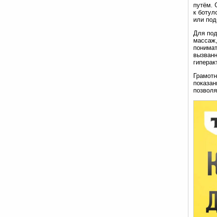
путём. 
к ботул
или под
Для под
массаж,
понимат
вызванн
гиперак
Грамотн
показан
позволя