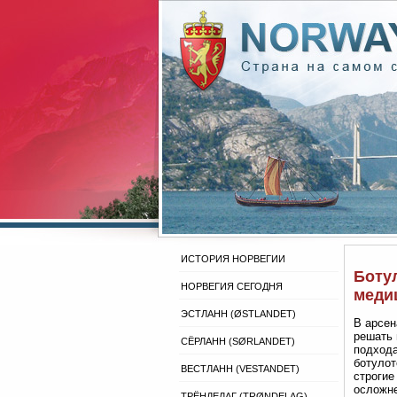
ИСТОРИЯ НОРВЕГИИ
Боту
НОРВЕГИЯ СЕГОДНЯ
меди
ЭСТЛАНН (ØSTLANDET)
В арсен
решать 
СЁРЛАНН (SØRLANDET)
подхода
ботулот
ВЕСТЛАНН (VESTANDET)
строгие
осложне
ТРЁНДЕЛАГ (TRØNDELAG)