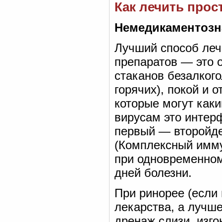
Как лечить прос
Немедикаментозн
Лучший способ леч
препаратов — это о
стаканов безалког
горячих), покой и 
которые могут как
вирусам это интер
первый — второйде
(Комплексный имм
при одновременном
дней болезни.
При ринорее (если 
лекарства, а лучше
дренаж слизи, изг