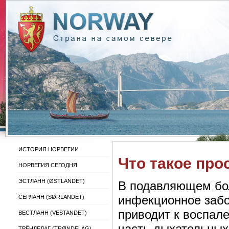
ИСТОРИЯ НОРВЕГИИ
Что такое про
НОРВЕГИЯ СЕГОДНЯ
ЭСТЛАНН (ØSTLANDET)
В подавляющем бол
инфекционное забо
СЁРЛАНН (SØRLANDET)
приводит к воспал
ВЕСТЛАНН (VESTANDET)
часть дыхательны
ТРЁНДЕЛАГ (TRØNDELAG)