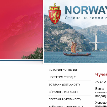
ИСТОРИЯ НОРВЕГИИ
Чучел
НОРВЕГИЯ СЕГОДНЯ
25.12.2
ЭСТЛАНН (ØSTLANDET)
Весна -
СЁРЛАНН (SØRLANDET)
специал
подсадн
ВЕСТЛАНН (VESTANDET)
Хорошо 
времени
ТРЁНДЕЛАГ (TRØNDELAG)