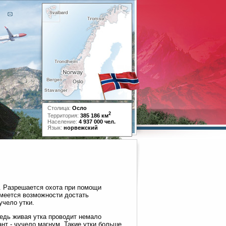
Столица:
Осло
2
Территория:
385 186 км
Население:
4 937 000 чел.
Язык:
норвежский
ок. Разрешается охота при помощи
имеется возможности достать
учело утки.
едь живая утка проводит немало
нт - чучело магнум. Такие утки больше