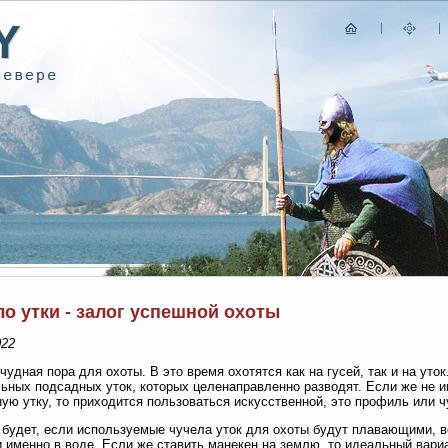
о утки - залог успешной охоты
022
 чудная пора для охоты. В это время охотятся как на гусей, так и на ут
ьных подсадных уток, которых целенаправленно разводят. Если же не 
ую утку, то приходится пользоваться искусственной, это профиль или ч
будет, если используемые чучела уток для охоты будут плавающими, в
 именно в воде. Если же ставить манекен на землю, то идеальный вариа