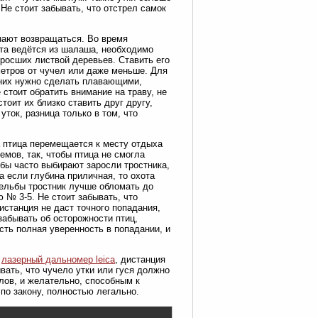
 Не стоит забывать, что отстрел самок
инают возвращаться. Во время
хота ведётся из шалаша, необходимо
бросших листвой деревьев. Ставить его
 метров от чучел или даже меньше. Для
дних нужно сделать плавающими,
стоит обратить внимание на траву, не
оит их близко ставить друг другу,
уток, разница только в том, что
а птица перемещается к месту отдыха
мов, так, чтобы птица не смогла
ьбы часто выбирают заросли тростника,
а если глубина приличная, то охота
ельбы тростник лучше обломать до
 № 3-5. Не стоит забывать, что
истанция не даст точного попадания,
 забывать об осторожности птиц,
есть полная уверенность в попадании, и
,
лазерный дальномер leica
, дистанция
вать, что чучело утки или гуся должно
ов, и желательно, способным к
по закону, полностью легально.