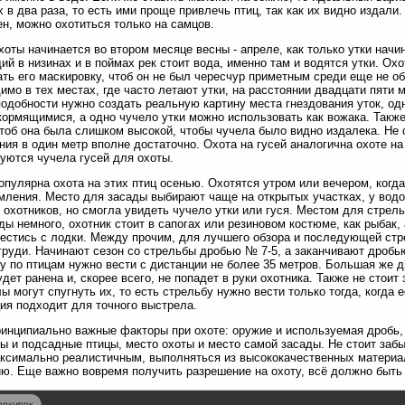
 в два раза, то есть ими проще привлечь птиц, так как их видно издали.
н, можно охотиться только на самцов.
хоты начинается во втором месяце весны - апреле, как только утки нач
ий в низинах и в поймах рек стоит вода, именно там и водятся утки. О
ть его маскировку, чтоб он не был чересчур приметным среди еще не о
имо в тех местах, где часто летают утки, на расстоянии двадцати пяти
одобности нужно создать реальную картину места гнездования уток, о
кормящимися, а одно чучело утки можно использовать как вожака. Также 
тоб она была слишком высокой, чтобы чучела было видно издалека. Не ст
ния в один метр вполне достаточно. Охота на гусей аналогична охоте на 
уются чучела гусей для охоты.
опулярна охота на этих птиц осенью. Охотятся утром или вечером, когд
мления. Место для засады выбирают чаще на открытых участках, у водое
 охотников, но смогла увидеть чучело утки или гуся. Местом для стрел
ды немного, охотник стоит в сапогах или резиновом костюме, как рыбак, 
естись с лодки. Между прочим, для лучшего обзора и последующей стр
груди. Начинают сезон со стрельбы дробью № 7-5, а заканчивают дробью
у по птицам нужно вести с дистанции не более 35 метров. Большая же д
удет ранена и, скорее всего, не попадет в руки охотника. Также не стоит
ы могут спугнуть их, то есть стрельбу нужно вести только тогда, когда 
ия подходит для точного выстрела.
ринципиально важные факторы при охоте: оружие и используемая дробь
ы и подсадные птицы, место охоты и место самой засады. Не стоит забы
ксимально реалистичным, выполняться из высококачественных материал
ю. Еще важно вовремя получить разрешение на охоту, всё должно быть 