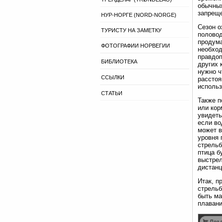
обычных
запреще
НУР-НОРГЕ (NORD-NORGE)
Сезон о
ТУРИСТУ НА ЗАМЕТКУ
половод
продума
ФОТОГРАФИИ НОРВЕГИИ
необход
правдоп
БИБЛИОТЕКА
других 
нужно ч
ССЫЛКИ
расстоя
использ
СТАТЬИ
Также п
или кор
увидеть
если во
может в
уровня 
стрельб
птица б
выстрел
дистанц
Итак, п
стрельб
быть ма
плавани