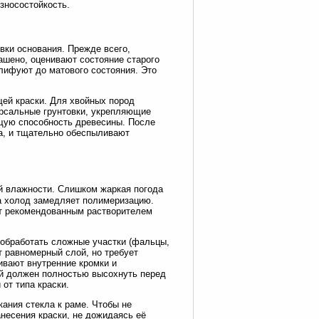
носостойкость.
вки основания. Прежде всего,
ашено, оценивают состояние старого
лифуют до матового состояния. Это
ей краски. Для хвойных пород
рсальные грунтовки, укрепляющие
ющую способность древесины. После
а, и тщательно обеспыливают
ой влажности. Слишком жаркая погода
 а холод замедляет полимеризацию.
ют рекомендованным растворителем
 обработать сложные участки (фальцы,
т равномерный слой, но требует
ивают внутренние кромки и
ой должен полностью высохнуть перед
от типа краски.
ания стекла к раме. Чтобы не
несения краски, не дожидаясь её