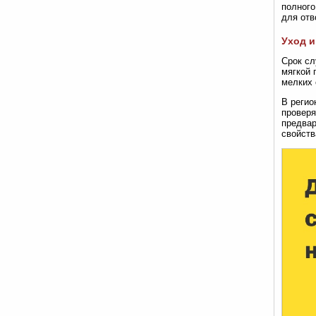
полного
для отв
Уход и
Срок сл
мягкой 
мелких 
В регио
проверя
предвар
свойств