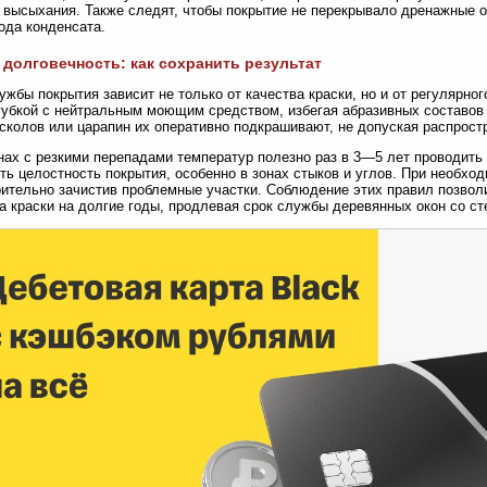
 высыхания. Также следят, чтобы покрытие не перекрывало дренажные 
ода конденсата.
 долговечность: как сохранить результат
ужбы покрытия зависит не только от качества краски, но и от регулярно
губкой с нейтральным моющим средством, избегая абразивных составов
сколов или царапин их оперативно подкрашивают, не допуская распрост
нах с резкими перепадами температур полезно раз в 3—5 лет проводит
ть целостность покрытия, особенно в зонах стыков и углов. При необх
ительно зачистив проблемные участки. Соблюдение этих правил позвол
а краски на долгие годы, продлевая срок службы деревянных окон со ст