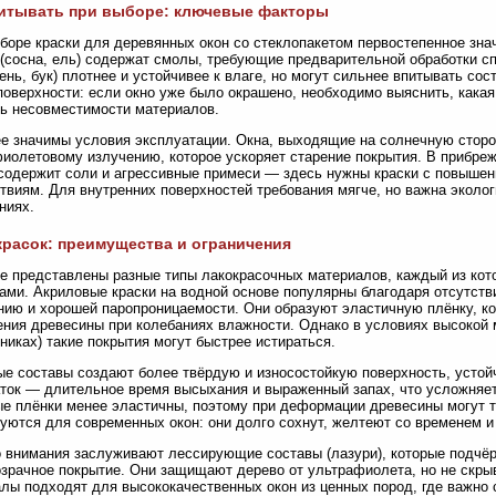
читывать при выборе: ключевые факторы
боре краски для деревянных окон со стеклопакетом первостепенное зна
(сосна, ель) содержат смолы, требующие предварительной обработки с
сень, бук) плотнее и устойчивее к влаге, но могут сильнее впитывать сос
поверхности: если окно уже было окрашено, необходимо выяснить, какая
ь несовместимости материалов.
е значимы условия эксплуатации. Окна, выходящие на солнечную сторо
иолетовому излучению, которое ускоряет старение покрытия. В прибр
содержит соли и агрессивные примеси — здесь нужны краски с повышен
твиям. Для внутренних поверхностей требования мягче, но важна эколог
ниях.
расок: преимущества и ограничения
е представлены разные типы лакокрасочных материалов, каждый из ко
ами. Акриловые краски на водной основе популярны благодаря отсутств
ию и хорошей паропроницаемости. Они образуют эластичную плёнку, 
ния древесины при колебаниях влажности. Однако в условиях высокой м
никах) такие покрытия могут быстрее истираться.
е составы создают более твёрдую и износостойкую поверхность, устойч
ток — длительное время высыхания и выраженный запах, что усложняет
е плёнки менее эластичны, поэтому при деформации древесины могут т
уются для современных окон: они долго сохнут, желтеют со временем и
 внимания заслуживают лессирующие составы (лазури), которые подчёр
зрачное покрытие. Они защищают дерево от ультрафиолета, но не скрыв
лы подходят для высококачественных окон из ценных пород, где важно 