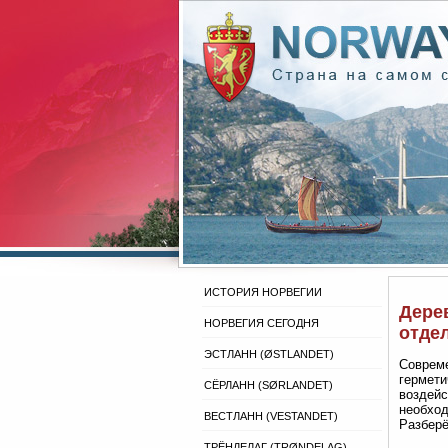
ИСТОРИЯ НОРВЕГИИ
Дерев
НОРВЕГИЯ СЕГОДНЯ
отде
ЭСТЛАНН (ØSTLANDET)
Совреме
гермети
СЁРЛАНН (SØRLANDET)
воздейс
необход
ВЕСТЛАНН (VESTANDET)
Разберё
ТРЁНДЕЛАГ (TRØNDELAG)