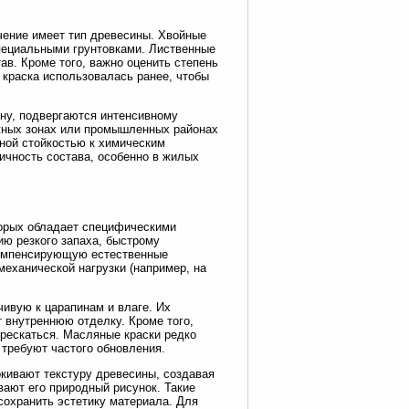
чение имеет тип древесины. Хвойные
пециальными грунтовками. Лиственные
тав. Кроме того, важно оценить степень
 краска использовалась ранее, чтобы
ну, подвергаются интенсивному
ежных зонах или промышленных районах
ной стойкостью к химическим
ичность состава, особенно в жилых
торых обладает специфическими
ию резкого запаха, быстрому
компенсирующую естественные
еханической нагрузки (например, на
ивую к царапинам и влаге. Их
 внутреннюю отделку. Кроме того,
рескаться. Масляные краски редко
 требуют частого обновления.
кивают текстуру древесины, создавая
ают его природный рисунок. Такие
сохранить эстетику материала. Для