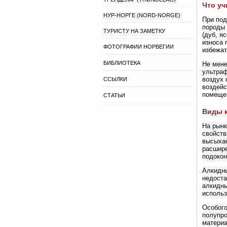
Что у
НУР-НОРГЕ (NORD-NORGE)
При под
породы 
ТУРИСТУ НА ЗАМЕТКУ
(дуб, я
износа 
ФОТОГРАФИИ НОРВЕГИИ
избежат
БИБЛИОТЕКА
Не мене
ультраф
воздух 
ССЫЛКИ
воздейс
помеще
СТАТЬИ
Виды к
На рынк
свойств
высыхан
расшире
подокон
Алкидны
недоста
алкидны
использ
Особого
полупро
материа