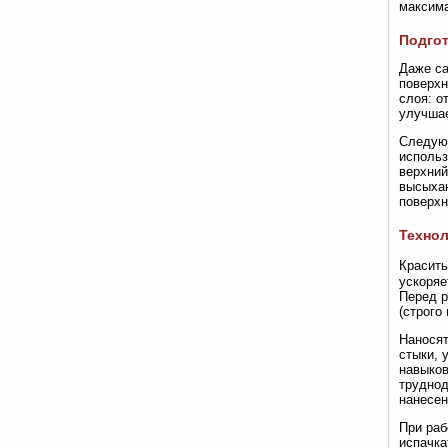
максима
Подгот
Даже са
поверхн
слоя: о
улучшае
Следующ
использ
верхний
высыхан
поверхн
Технол
Красить
ускоряе
Перед р
(строго
Наносят
стыки, 
навыков
труднод
нанесен
При раб
испачка