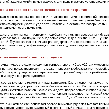
льной защиты комбинируют лазурь с финишным лаком, усиливающим из
овка поверхности: залог качественного покрытия
мая дорогая краска не обеспечит долговечности без правильной подгото
ость очищают от пыли, грязи и жирных пятен. Если окно ранее было окр
тслаивающиеся участки удаляют шпателем, а остальную поверхность ш
т адгезию нового покрытия.
им этапом наносят грунтовку, подобранную под тип древесины и будущ
уют составы, блокирующие выделение смолы; для лиственных — униве
 слой. Грунтовка также снижает расход краски и выравнивает впитыва
ия грунта проводят финальную шлифовку, удаляя поднявшиеся волокн
ость.
огия нанесения: тонкости процесса
 окна лучше в сухую погоду при температуре от +5 до +25℃ и умеренн
т испарение растворителя, что может привести к образованию пузырей,
аботой краску тщательно перемешивают, при необходимости разбавля
 по инструкции производителя).
 состав кистью, валиком или распылителем. Кисть позволяет аккуратно
углы), а валик ускоряет покрытие больших плоскостей. Распылитель даё
 для избежания потеков. Важно соблюдать направление: сначала окраш
оступные зоны, затем переходят к основным поверхностям. Каждый сл
ием следующего — обычно это занимает от 4 до 24 часов в зависимости 
оте с окнами со стеклопакетом особое внимание уделяют местам примык
ть стекло, используют малярный скотч, который снимают сразу после на