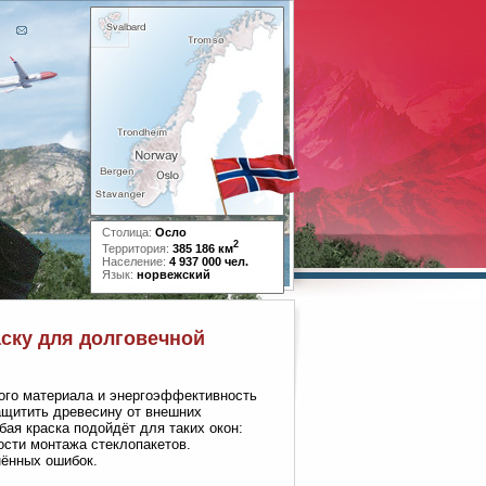
Столица:
Осло
2
Территория:
385 186 км
Население:
4 937 000 чел.
Язык:
норвежский
аску для долговечной
ого материала и энергоэффективность
ащитить древесину от внешних
бая краска подойдёт для таких окон:
ости монтажа стеклопакетов.
нённых ошибок.