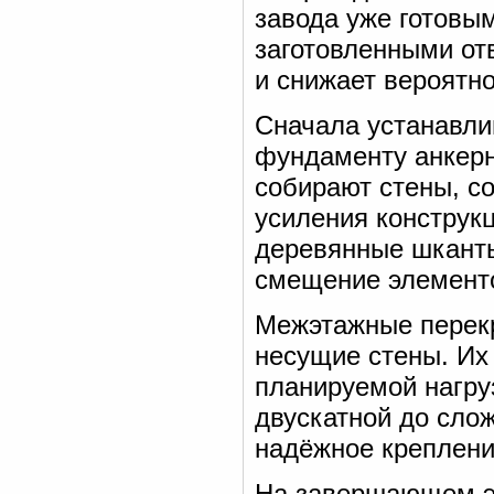
завода уже готовы
заготовленными от
и снижает вероятн
Сначала устанавли
фундаменту анкерн
собирают стены, с
усиления конструк
деревянные шканты
смещение элемент
Межэтажные перекр
несущие стены. Их
планируемой нагру
двускатной до сло
надёжное креплени
На завершающем эт