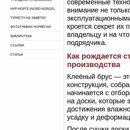
современные техно
внимание не тольк
НУР-НОРГЕ (NORD-NORGE)
эксплуатационными
ТУРИСТУ НА ЗАМЕТКУ
кроется секрет их 
ФОТОГРАФИИ НОРВЕГИИ
владельцу и на чт
БИБЛИОТЕКА
подрядчика.
ССЫЛКИ
Как рождается с
СТАТЬИ
производства
Клеёный брус — эт
конструкция, собр
начинается с отбо
на доски, которые 
достижения влажн
усадку и деформац
После сушки доски