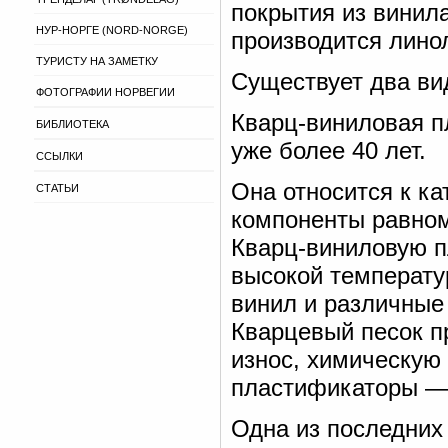
покрытия из винила
НУР-НОРГЕ (NORD-NORGE)
производится лино
ТУРИСТУ НА ЗАМЕТКУ
Существует два ви
ФОТОГРАФИИ НОРВЕГИИ
Кварц-виниловая п
БИБЛИОТЕКА
уже более 40 лет.
ССЫЛКИ
Она относится к ка
СТАТЬИ
компоненты равном
Кварц-виниловую п
высокой температу
винил и различные 
Кварцевый песок п
износ, химическую 
пластификаторы — 
Одна из последних