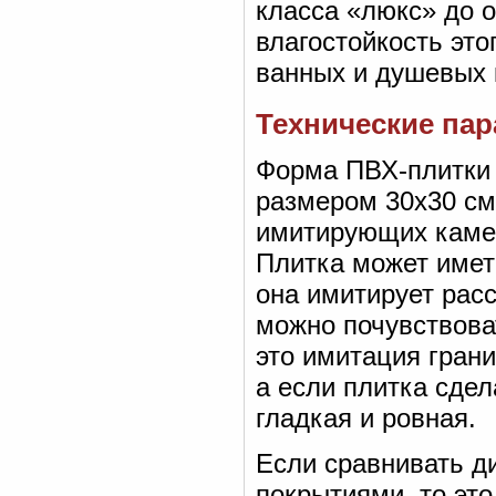
класса «люкс» до 
влагостойкость это
ванных и душевых к
Технические па
Форма ПВХ-плитки 
размером 30х30 см
имитирующих камен
Плитка может имет
она имитирует рас
можно почувствова
это имитация грани
а если плитка сдел
гладкая и ровная.
Если сравнивать д
покрытиями, то эт