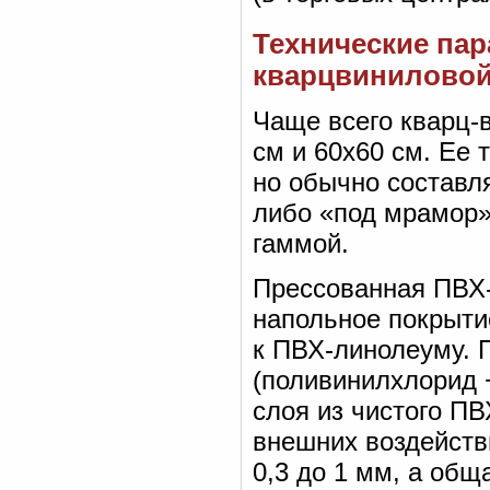
Технические па
кварцвиниловой
Чаще всего кварц-
см и 60х60 см. Ее 
но обычно составл
либо «под мрамор»,
гаммой.
Прессованная ПВХ-
напольное покрытие
к ПВХ-линолеуму. 
(поливинилхлорид +
слоя из чистого П
внешних воздейств
0,3 до 1 мм, а общ