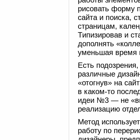
рисовать форму п
сайта и поиска, 
страницам, кален
Типизировав и ст
дополнять «колле
уменьшая время н
Есть подозрения,
различные дизай
«отогнув» на сай
в каком-то после
идеи №3 — не «вы
реализацию отде
Метод используетс
работу по перери
дизайнеры, пред