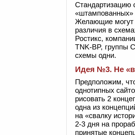
Стандартизацию с
«штампованных» р
Желающие могут 
различия в схема
Ростикс, компани
TNK-BP, группы С
схемы одни.
Идея №3. Не «
Предположим, что
однотипных сайто
рисовать 2 конце
одна из концепци
на «свалку истор
2-3 дня на прора
принятые концепц