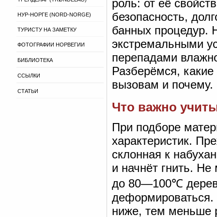
роль: от её свойст
безопасность, долг
НУР-НОРГЕ (NORD-NORGE)
банных процедур. 
ТУРИСТУ НА ЗАМЕТКУ
экстремальными у
ФОТОГРАФИИ НОРВЕГИИ
перепадами влажно
БИБЛИОТЕКА
Разберёмся, какие
ССЫЛКИ
вызовам и почему.
СТАТЬИ
Что важно учит
При подборе матер
характеристик. Пре
склонная к набуха
и начнёт гнить. Не
до 80—100℃ дерев
деформироваться. 
ниже, тем меньше 