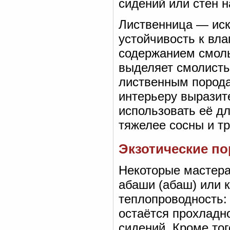
сидений или стен н
Лиственница — иск
устойчивость к вл
содержанием смолы
выделяет смолисты
лиственным порода
интерьеру выразит
использовать её д
тяжелее сосны и т
Экзотические по
Некоторые мастера
абаши (абаш) или 
теплопроводность:
остаётся прохладно
сидений. Кроме тог