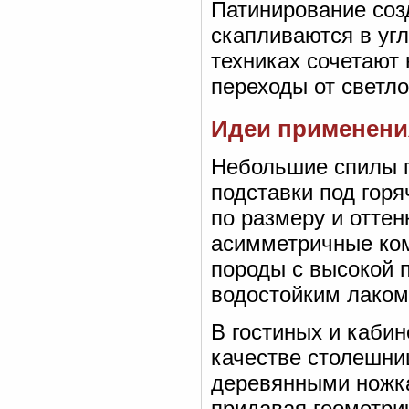
Патинирование соз
скапливаются в уг
техниках сочетают 
переходы от светло
Идеи применения
Небольшие спилы 
подставки под горя
по размеру и отте
асимметричные ком
породы с высокой п
водостойким лаком
В гостиных и каби
качестве столешни
деревянными ножка
придавая геометри