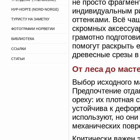
не просто фрагмент
индивидуальным ри
НУР-НОРГЕ (NORD-NORGE)
оттенками. Всё чащ
ТУРИСТУ НА ЗАМЕТКУ
скромных аксессуа
ФОТОГРАФИИ НОРВЕГИИ
грамотно подготов
БИБЛИОТЕКА
помогут раскрыть е
ССЫЛКИ
древесные срезы в
СТАТЬИ
От леса до маст
Выбор исходного ма
Предпочтение отда
ореху: их плотная 
устойчива к дефор
используют, но они
механических повр
Критически важен 