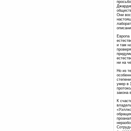
просьбо
Джардин
обществ
Они вос
настоящ
лаборат
описани
Европа 
естеств
и там н
проверя
придумы
естеств
ни на ч
Но из т
особенн
степени
умер в 
протоко
закона 
К счаст
владель
«Уэллко
обращен
проанал
неразбо
Сотрудн