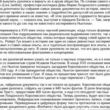
й выкупить рукописи и вернуть их в архив общества. По словам самого 
 (Lisa Jardine), профессора колледжа Девы Марии Лондонского универс
а дополнила бы собрание самых ранних документов его истории, некотор
полнят пробел в наших знаниях о подробностях дискуссий на ранних со
его времени ничего не известно. «В этих рукописях содержится бесцен
орной науки, — сказала она, выступая в передаче Би-би-си. — Там, нап
е какого-то до сих пор не известного эксперимента Ньютона».
переживала в XVII веке эпоху научной революции, когда только форми
ознания Они подразумевали как рациональное выдвижение гипотез, так 
ачали появляться общества, члены которых видели перед собой единст
ть. Роберт Гук вошел в историю как один из самых ревностных эксперим
вал и ставил новые опыты, но и тщательно воспроизводил все опыты, 
оиспытателями до него. В своих рукописях он писал, что его цель руков
ем не обоснованными фантазиями и концепциями.
ех же рукописей можно узнать не только о научных открытиях, но и о ко
о со знаменитым сэром Исааком Ньютоном. В конце XVII отношения меж
, что Ньютон прекратил посещать заседания Королевского общества, и не
1703 году. А став президентом общества, Ньютон приложил максимум уси
лов все упоминания о Гуке. И лишь по прошествии трехсот лет было док
всемирного тяготения Ньютон сделал в ходе переписки с Гуком.
ью, найденные документы так и не попали на аукцион. Королевское обще
цами рукописи, сойдясь на сумме в 940 тысяч фунтов. В роли благоро
м Траст», предоставив 469 тысяч фунтов, и еще сто пятьдесят частных
ие Лондонского Королевского общества. Теперь рукопись будет восста
изирована. Инфракрасное сканирование поможет прочитать записи, став
рчивыми. Переведенные в цифровую форму тексты протоколов со времен
икам аукционного дома «Bonhams» было досадно упустить столь выгодн