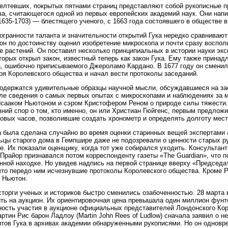
елтевших, покрытых пятнами страниц представляют собой рукописные п
а, считающегося одной из первых европейских академий наук. Они напис
1635-1703) — блестящего ученого, с 1663 года состоявшего в обществе 
огранности таланта и значительности открытий Гука нередко сравниваю
он по достоинству оценил изобретение микроскопа и почти сразу воспол
е растений. Он поставил несколько принципиальных в истории науки эк
торых открыл закон, известный теперь как закон Гука. Ему также прина
, ошибочно приписываемого Джероламо Кардано. В 1677 году он сменил
ря Королевского общества и начал вести протоколы заседаний.
одержатся удивительные образцы научной мысли, обсуждавшиеся на зас
ле сведения о самых первых опытах с микроскопами и наблюдениях за м
сааком Ньютоном и сэром Кристофером Реном о природе силы тяжести.
вний спор о том, кто именно, он или Христиан Гюйгенс, первым предлож
овых часов, позволившие создать хронометр и определять долготу мест
 была сделана случайно во время оценки старинных вещей экспертами
цы старого дома в Гемпшире даже не подозревали о ценности старых р
е. Их показали оценщику, когда тот уже собирался уходить. Консультан
Прайор признавался потом корреспонденту газеты «The Guardian», что 
нной находке. Но увидев надпись на первой странице вверху «Председа
что передо ним исчезнувшие протоколы Королевского общества. Кроме Р
 Ньютон.
сторги ученых и историков быстро сменились озабоченностью. 28 марта
ть на аукцион. Их ориентировочная цена превышала один миллион фунт
ость участия в аукционе официальных представителей Лондонского Кор
ртин Рис барон Ладлоу (Martin John Rees of Ludlow) сначала заявил о 
тов Гука в архивах академии обнаруженными рукописями. Но он одновр