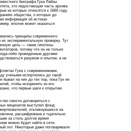
известного биографа Гука Лайзы
итета, это недостающая часть архива
ые из которых относятся к 1660 году.
браниях общества, о которых до
ная информация об истоках
ример, вполне может оказаться
ровались принципы современного
и их экспериментальную проверку. Тут
венную цель — такие гипотезы
ентаторов, потому что он не только
когда-либо проведенные другими
одствоваться разумом и опытом, а не
нфликтах Гука с современниками,
ду учеными испортились до такой
 бывал на них до тех пор, пока Гук не
лий, чтобы искоренить из его
азано, что первые шаги к открытию
ство смогло договориться с
дных меценатов выступил фонд
 жертвователей, откликнувшихся на
новлена, расшифрована и тщательно
шие за столь долгое время
ем можно будет найти в сети.
ый лот. Некоторые даже поговаривали