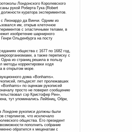
ротоколы Лондонского Королевского
аны рукой Роберта Гука (Robert
в должности куратора экспериментов.
т с Леонардо да Винчи. Одним из
ьзовался им, открыв клеточное
спериментов с эластичными телами, в
длежит изобретение шарнирного
 Генри Ольденбурга на посту
еданиях общества с 1677 по 1682 год,
икроорганизмами, а также переписку с
 Одна из страниц решила в пользу
ил методы корректировки ходя
а в открытом море.
 аукционного дома «Bonhams».
укописей, пятьдесят лет пролежавших
т «Bonhams» по оценкам рукописей
поначалу просто не поверил сообщению
тельствовал сэр Кристофер Рен»,
ена, тут упоминались Лейбниц, Обри,
 в Лондоне рукописи должны были
ов стерлингов, что исключало
олевского общества. Его президент
невозможности пополнить собрание
еменно обратился к меценатам с