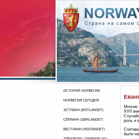
ИСТОРИЯ НОРВЕГИИ
Еванг
НОРВЕГИЯ СЕГОДНЯ
Многие 
ЭСТЛАНН (ØSTLANDET)
XVII ве
Случайн
СЁРЛАНН (SØRLANDET)
роль и 
Считавш
ВЕСТЛАНН (VESTANDET)
были на
ТРЁНДЕЛАГ (TRØNDELAG)