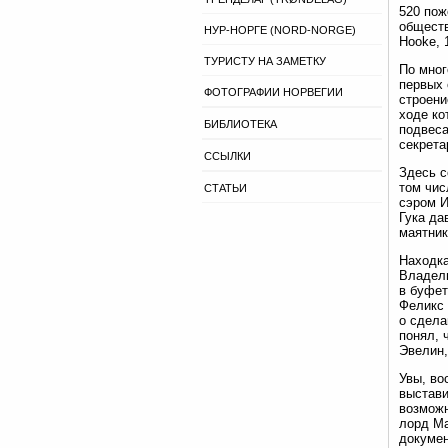
520 пож
обществ
НУР-НОРГЕ (NORD-NORGE)
Hooke, 
ТУРИСТУ НА ЗАМЕТКУ
По мног
первых 
ФОТОГРАФИИ НОРВЕГИИ
строени
ходе ко
БИБЛИОТЕКА
подвеса
секрета
ССЫЛКИ
Здесь с
том чис
СТАТЬИ
сэром И
Гука да
маятник
Находка
Владель
в буфет
Феликс 
о сдела
понял, 
Эвелин,
Увы, во
выстави
возможн
лорд Ма
докумен