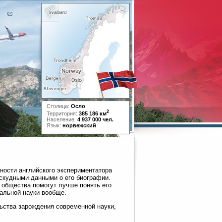
Столица:
Осло
2
Территория:
385 186 км
Население:
4 937 000 чел.
Язык:
норвежский
ности английского экспериментатора
 скудными данными о его биографии.
 общества помогут лучше понять его
альной науки вообще.
ьства зарождения современной науки,