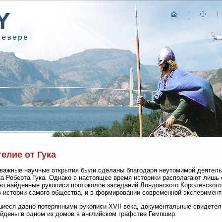
елие от Гука
важные научные открытия были сделаны благодаря неутомимой деятель
ка Роберта Гука. Однако в настоящее время историки располагают лишь
о найденные рукописи протоколов заседаний Лондонского Королевского
в истории самого общества, и в формировании современной эксперимент
иеся давно потерянными рукописи XVII века, документальные свидетел
йдены в одном из домов в английском графстве Гемпшир.