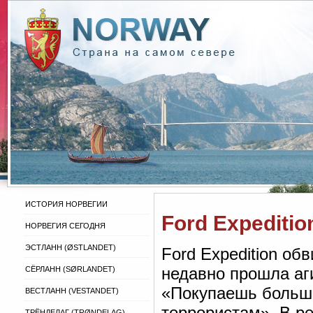
ИСТОРИЯ НОРВЕГИИ
Ford Expediti
НОРВЕГИЯ СЕГОДНЯ
ЭСТЛАНН (ØSTLANDET)
Ford Expedition об
недавно прошла аг
СЁРЛАНН (SØRLANDET)
«Покупаешь больш
ВЕСТЛАНН (VESTANDET)
террористам». В р
ТРЁНДЕЛАГ (TRØNDELAG)