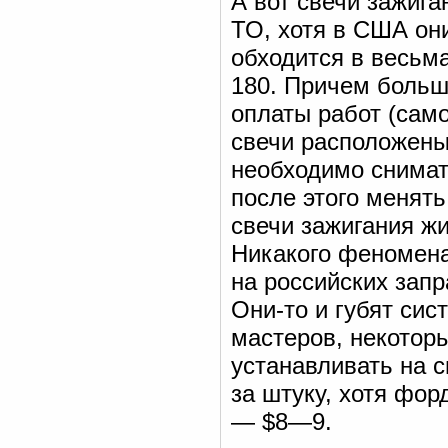
А вот свечи зажига
ТО, хотя в США они
обходится в весьм
180. Причем больша
оплаты работ (само
свечи расположены
необходимо снимат
после этого менять
свечи зажигания жи
Никакого феномена 
на российских запр
Они-то и губят си
мастеров, некотор
устанавливать на 
за штуку, хотя фо
— $8—9.