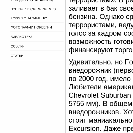
заливает в бак сво
НУР-НОРГЕ (NORD-NORGE)
бензина. Однако ср
ТУРИСТУ НА ЗАМЕТКУ
террористами, вед
ФОТОГРАФИИ НОРВЕГИИ
голос за кадром со
БИБЛИОТЕКА
возможность готови
ССЫЛКИ
финансируют торг
СТАТЬИ
Удивительно, но Fo
внедорожник (перво
по 2000 год, имело
Любители американ
Chevrolet Suburban
5755 мм). В общем,
внедорожников. Хо
стоит маниакально 
Excursion. Даже пр