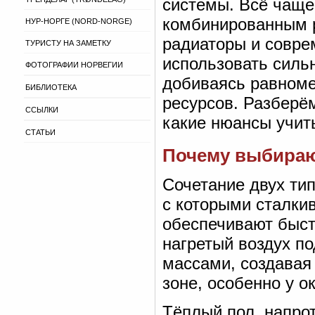
системы. Всё чаще
комбинированным 
НУР-НОРГЕ (NORD-NORGE)
радиаторы и совре
ТУРИСТУ НА ЗАМЕТКУ
использовать силь
ФОТОГРАФИИ НОРВЕГИИ
добиваясь равноме
БИБЛИОТЕКА
ресурсов. Разберём
ССЫЛКИ
какие нюансы учит
СТАТЬИ
Почему выбира
Сочетание двух ти
с которыми сталки
обеспечивают быст
нагретый воздух п
массами, создавая
зоне, особенно у о
Тёплый пол, напрот