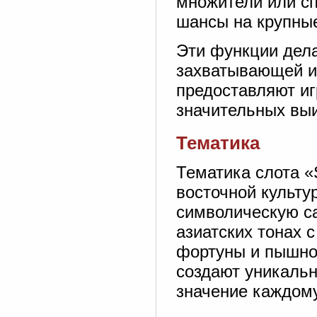
множители или сп
шансы на крупны
Эти функции дела
захватывающей и 
предоставляют и
значительных вы
Тематика
Тематика слота «
восточной культу
символическую са
азиатских тонах 
фортуны и пышно
создают уникальн
значение каждому