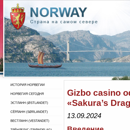
ИСТОРИЯ НОРВЕГИИ
Gizbo casino 
НОРВЕГИЯ СЕГОДНЯ
«Sakura’s Dra
ЭСТЛАНН (ØSTLANDET)
СЁРЛАНН (SØRLANDET)
13.09.2024
ВЕСТЛАНН (VESTANDET)
Введение
ТРЁНДЕЛАГ (TRØNDELAG)