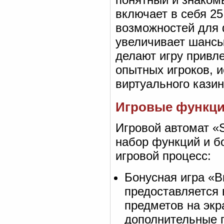
включает в себя 25
возможностей для
увеличивает шансы
делают игру привле
опытных игроков, 
виртуального казин
Игровые функци
Игровой автомат «
набор функций и б
игровой процесс:
Бонусная игра «В
предоставляется 
предметов на экр
дополнительные 