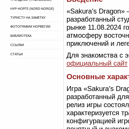
НУР-НОРГЕ (NORD-NORGE)
«Sakura’s Dragon»
разработанный сту
ТУРИСТУ НА ЗАМЕТКУ
рынке 11.08.2024 г
ФОТОГРАФИИ НОРВЕГИИ
атмосферу восточн
БИБЛИОТЕКА
приключений и лег
ССЫЛКИ
Для знакомства с 
СТАТЬИ
официальный сайт
Основные харак
Игра «Sakura’s Dra
разработанный для
релиз игры состоял
характеризуется т
конфигурацией игро
понятный и знаком