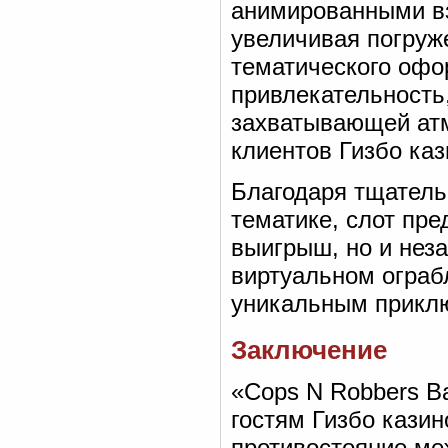
анимированными в
увеличивая погруж
тематического офо
привлекательность
захватывающей атм
клиентов Гизбо каз
Благодаря тщатель
тематике, слот пре
выигрыш, но и нез
виртуальном ограб
уникальным прикл
Заключение
«Cops N Robbers Ba
гостям Гизбо кази
противостояние ме