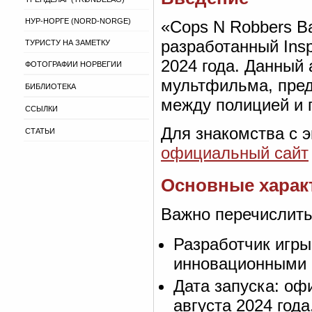
НУР-НОРГЕ (NORD-NORGE)
«Cops N Robbers B
разработанный Insp
ТУРИСТУ НА ЗАМЕТКУ
2024 года. Данный 
ФОТОГРАФИИ НОРВЕГИИ
мультфильма, пред
БИБЛИОТЕКА
между полицией и 
ССЫЛКИ
Для знакомства с 
СТАТЬИ
официальный сайт
Основные харак
Важно перечислить
Разработчик игры
инновационными 
Дата запуска: оф
августа 2024 год