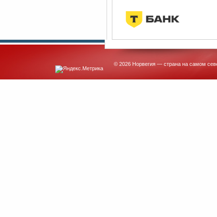
© 2026 Норвегия — страна на самом сев