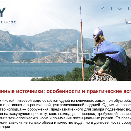
инные источники: особенности и практические ас
к чистой питьевой воде остаётся одной из ключевых задач при обустрой
о в регионах с ограниченной централизованной подачей. Одним из про
тво колодца — сооружения, предназначенного для забора подземных вод
я на кажущуюся простоту, копка колодца — процесс, требующий знания
ния технологических норм и понимания потенциальных рисков. От прави
кции зависит не только объём и качество воды, но и долговечность соор
тации.