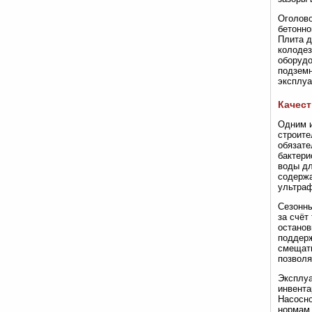
Оголово
бетонно
Плита д
колодез
оборудо
подземн
эксплуа
Качест
Одним и
строите
обязате
бактери
воды дл
содержа
ультраф
Сезонны
за счёт
останов
поддерж
смещать
позволя
Эксплуа
инвента
Насосно
нормам 