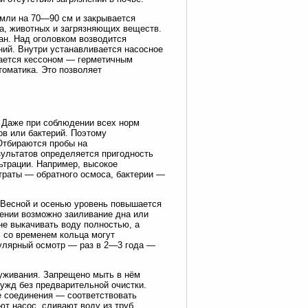
мли на 70—90 см и закрывается
а, животных и загрязняющих веществ.
ан. Над оголовком возводится
ний. Внутри устанавливается насосное
щается кессоном — герметичным
оматика. Это позволяет
. Даже при соблюдении всех норм
ов или бактерий. Поэтому
Отбираются пробы на
зультатов определяется пригодность
ьтрации. Например, высокое
траты — обратного осмоса, бактерии —
 Весной и осенью уровень повышается
жении возможно заиливание дна или
 не выкачивать воду полностью, а
 со временем кольца могут
улярный осмотр — раз в 2—3 года —
луживания. Запрещено мыть в нём
ужд без предварительной очистки.
е соединения — соответствовать
т насос, сливают воду из труб,