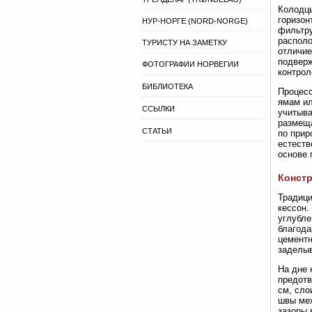
Колодцы
горизон
НУР-НОРГЕ (NORD-NORGE)
фильтру
располо
ТУРИСТУ НА ЗАМЕТКУ
отличие
подверж
ФОТОГРАФИИ НОРВЕГИИ
контрол
БИБЛИОТЕКА
Процесс
ямам ил
ССЫЛКИ
учитыва
размеща
СТАТЬИ
по прир
естеств
основе 
Констр
Традици
кессон.
углубле
благода
цементн
заделыв
На дне 
предотв
см, сло
швы меж
зазоры 