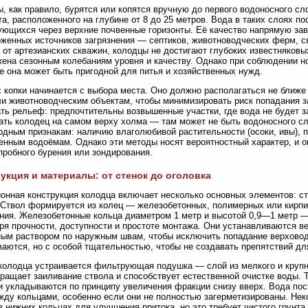
, как правило, бурятся или копятся вручную до первого водоносного сл
та, расположенного на глубине от 8 до 25 метров. Вода в таких слоях п
ющихся через верхние почвенные горизонты. Её качество напрямую зави
женных источников загрязнения — септиков, животноводческих ферм, с
 от артезианских скважин, колодцы не достигают глубоких известняковы
ена сезонным колебаниям уровня и качеству. Однако при соблюдении н
е она может быть пригодной для питья и хозяйственных нужд.
 копки начинается с выбора места. Оно должно располагаться не ближе
и животноводческим объектам, чтобы минимизировать риск попадания 
ть рельеф: предпочтительны возвышенные участки, где вода не будет за
ть колодец на самом верху холма — там может не быть водоносного с
одным признакам: наличию влаголюбивой растительности (осоки, ивы), 
енным водоёмам. Однако эти методы носят вероятностный характер, и 
пробного бурения или зондирования.
укция и материалы: от стенок до оголовка
онная конструкция колодца включает несколько основных элементов: ст
 Ствол формируется из колец — железобетонных, полимерных или кирп
ния. Железобетонные кольца диаметром 1 метр и высотой 0,9—1 метр 
ря прочности, доступности и простоте монтажа. Они устанавливаются в
ым раствором по наружным швам, чтобы исключить попадание верховод
аются, но с особой тщательностью, чтобы не создавать препятствий дл
колодца устраивается фильтрующая подушка — слой из мелкого и крупно
ращает заиливание ствола и способствует естественной очистке воды.
и укладываются по принципу увеличения фракции снизу вверх. Вода пос
ду кольцами, особенно если они не полностью загерметизированы. Не
в нижних кольцах для улучшения притока, но это требует чистого грунта 