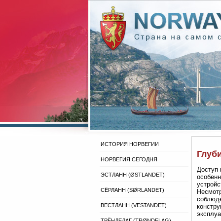
ИСТОРИЯ НОРВЕГИИ
Глуб
НОРВЕГИЯ СЕГОДНЯ
Доступ 
ЭСТЛАНН (ØSTLANDET)
особенн
устройс
СЁРЛАНН (SØRLANDET)
Несмотр
соблюде
ВЕСТЛАНН (VESTANDET)
констру
эксплуа
ТРЁНДЕЛАГ (TRØNDELAG)