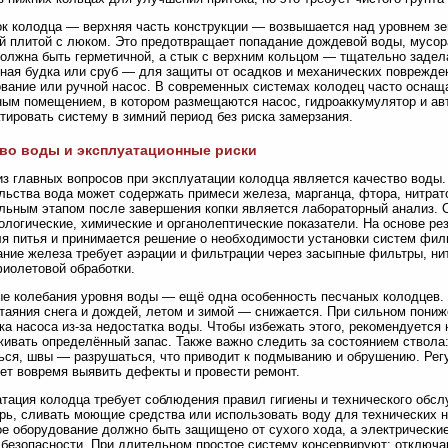
к колодца — верхняя часть конструкции — возвышается над уровнем зе
й плитой с люком. Это предотвращает попадание дождевой воды, мусор
олжна быть герметичной, а стык с верхним кольцом — тщательно задел
ная будка или сруб — для защиты от осадков и механических поврежде
вание или ручной насос. В современных системах колодец часто осна
ым помещением, в котором размещаются насос, гидроаккумулятор и авт
тировать систему в зимний период без риска замерзания.
во воды и эксплуатационные риски
з главных вопросов при эксплуатации колодца является качество воды
льства вода может содержать примеси железа, марганца, фтора, нитрат
льным этапом после завершения копки является лабораторный анализ. 
ологические, химические и органолептические показатели. На основе ре
я питья и принимается решение о необходимости установки систем фил
ние железа требует аэрации и фильтрации через засыпные фильтры, ни
иолетовой обработки.
е колебания уровня воды — ещё одна особенность песчаных колодцев.
 таяния снега и дождей, летом и зимой — снижается. При сильном пони
ка насоса из-за недостатка воды. Чтобы избежать этого, рекомендуется
ивать определённый запас. Также важно следить за состоянием ствола:
ся, швы — разрушаться, что приводит к подмыванию и обрушению. Рег
ет вовремя выявить дефекты и провести ремонт.
тация колодца требует соблюдения правил гигиены и технического обс
рь, сливать моющие средства или использовать воду для технических н
е оборудование должно быть защищено от сухого хода, а электрически
безопасности. При длительном простое систему консервируют: отключаю