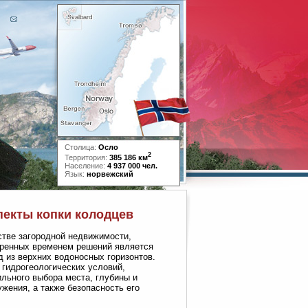
Столица:
Осло
2
Территория:
385 186 км
Население:
4 937 000 чел.
Язык:
норвежский
пекты копки колодцев
стве загородной недвижимости,
веренных временем решений является
 из верхних водоносных горизонтов.
 гидрогеологических условий,
льного выбора места, глубины и
ужения, а также безопасность его