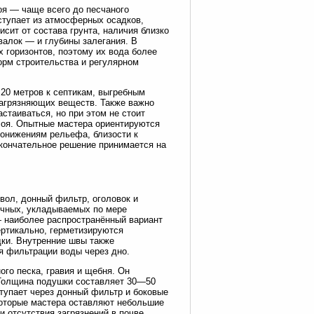
оя — чаще всего до песчаного
оступает из атмосферных осадков,
сит от состава грунта, наличия близко
валок — и глубины залегания. В
х горизонтов, поэтому их вода более
орм строительства и регулярном
 20 метров к септикам, выгребным
загрязняющих веществ. Также важно
стаиваться, но при этом не стоит
лоя. Опытные мастера ориентируются
понижениям рельефа, близости к
окончательное решение принимается на
вол, донный фильтр, оголовок и
ичных, укладываемых по мере
— наиболее распространённый вариант
ертикально, герметизируются
ки. Внутренние швы также
я фильтрации воды через дно.
го песка, гравия и щебня. Он
 Толщина подушки составляет 30—50
тупает через донный фильтр и боковые
которые мастера оставляют небольшие
и отсутствия загрязнений в почве.