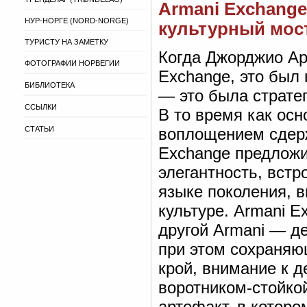
Armani Exchang
НУР-НОРГЕ (NORD-NORGE)
культурный мост 
ТУРИСТУ НА ЗАМЕТКУ
Когда Джорджио Ар
ФОТОГРАФИИ НОРВЕГИИ
Exchange, это был 
БИБЛИОТЕКА
— это была страте
ССЫЛКИ
В то время как осн
СТАТЬИ
воплощением сдерж
Exchange предложи
элегантность, встр
языке поколения, 
культуре. Armani E
другой Armani — д
при этом сохраняю
крой, внимание к д
воротником-стойкой
артефакт, в котор