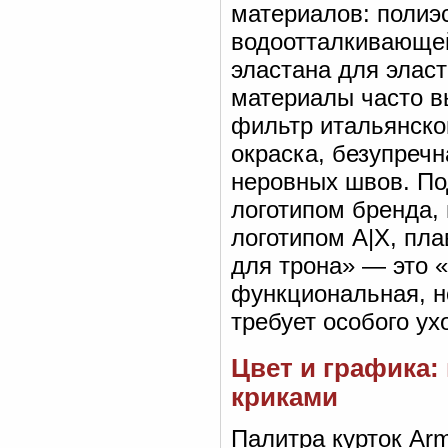
материалов: полиэ
водоотталкивающей
эластана для эласт
материалы часто в
фильтр итальянског
окраска, безупречн
неровных швов. Под
логотипом бренда,
логотипом A|X, пла
для трона» — это 
функциональная, н
требует особого ух
Цвет и графика:
криками
Палитра курток Arm