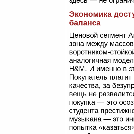
здесь — не ограни
Экономика досту
баланса
Ценовой сегмент A
зона между массов
воротником-стойко
аналогичная модель
H&M. И именно в э
Покупатель платит 
качества, за безуп
вещь не развалится
покупка — это осо
студента престижн
музыкана — это ин
попытка «казаться»