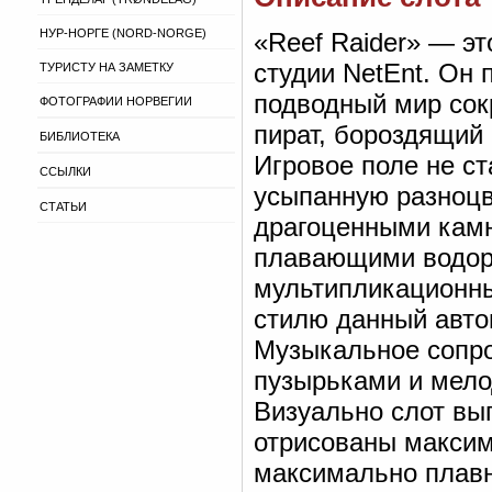
НУР-НОРГЕ (NORD-NORGE)
«Reef Raider» — э
студии NetEnt. Он 
ТУРИСТУ НА ЗАМЕТКУ
подводный мир сок
ФОТОГРАФИИ НОРВЕГИИ
пират, бороздящий 
БИБЛИОТЕКА
Игровое поле не ст
ССЫЛКИ
усыпанную разноц
СТАТЬИ
драгоценными камн
плавающими водоро
мультипликационны
стилю данный авто
Музыкальное сопро
пузырьками и мело
Визуально слот вы
отрисованы максим
максимально плавн