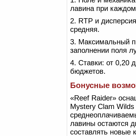
лавина при каждом
2. RTP и дисперсия
средняя.
3. Максимальный п
заполнении поля л
4. Ставки: от 0,20
бюджетов.
Бонусные возмо
«Reef Raider» осн
Mystery Clam Wild
среднеоплачиваемы
лавины остаются д
составлять новые 