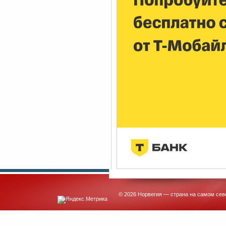
© 2026 Норвегия — страна на самом сев