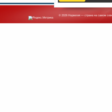
© 2026 Норвегия — страна на самом сев