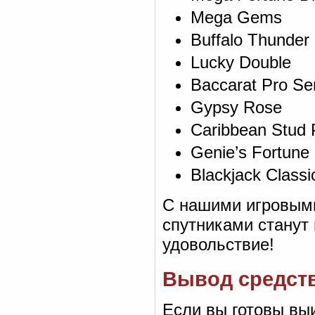
Mega Gems
Buffalo Thunder
Lucky Double
Baccarat Pro Se
Gypsy Rose
Caribbean Stud P
Genie’s Fortune
Blackjack Classi
С нашими игровым
спутниками станут 
удовольствие!
Вывод средств
Если вы готовы выи