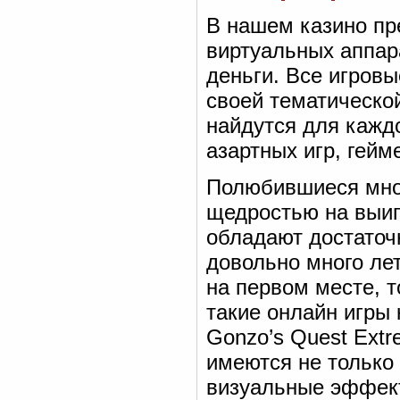
В нашем казино пр
виртуальных аппар
деньги. Все игровы
своей тематическо
найдутся для кажд
азартных игр, гейм
Полюбившиеся мног
щедростью на выиг
обладают достаточ
довольно много лет
на первом месте, т
такие онлайн игры 
Gonzo’s Quest Extr
имеются не только
визуальные эффек