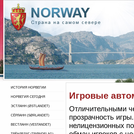
ИСТОРИЯ НОРВЕГИИ
Игровые авто
НОРВЕГИЯ СЕГОДНЯ
ЭСТЛАНН (ØSTLANDET)
Отличительными че
прозрачность игры
СЁРЛАНН (SØRLANDET)
нелицензионных по
ВЕСТЛАНН (VESTANDET)
обман игроков с ц
ТРЁНДЕЛАГ (TRØNDELAG)