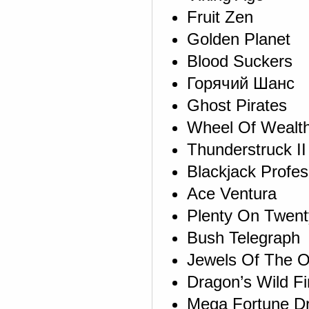
Fruit Zen
Golden Planet
Blood Suckers
Горячий Шанс
Ghost Pirates
Wheel Of Wealth
Thunderstruck II
Blackjack Profes
Ace Ventura
Plenty On Twent
Bush Telegraph
Jewels Of The O
Dragon’s Wild Fi
Mega Fortune D