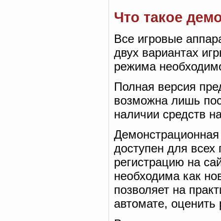
Что такое дем
Все игровые аппар
двух вариантах иг
режима необходимо
Полная версия пред
возможна лишь пос
наличии средств на
Демонстрационная 
доступен для всех 
регистрацию на сай
необходима как но
позволяет на прак
автомате, оценить