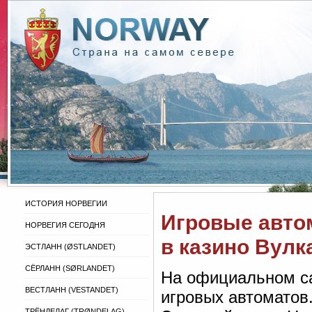
ИСТОРИЯ НОРВЕГИИ
Игровые автом
НОРВЕГИЯ СЕГОДНЯ
в казино Вулк
ЭСТЛАНН (ØSTLANDET)
СЁРЛАНН (SØRLANDET)
На официальном са
ВЕСТЛАНН (VESTANDET)
игровых автоматов
ТРЁНДЕЛАГ (TRØNDELAG)