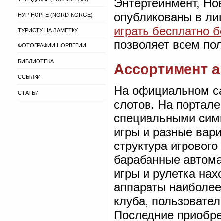
Энтертейнмент, Нов
опубликованы в ли
НУР-НОРГЕ (NORD-NORGE)
играть бесплатно б
ТУРИСТУ НА ЗАМЕТКУ
позволяет всем по
ФОТОГРАФИИ НОРВЕГИИ
БИБЛИОТЕКА
Ассортимент а
ССЫЛКИ
На официальном са
СТАТЬИ
слотов. На портале
специальными симв
игры и разные вар
структура игрового
барабанные автома
игры и рулетка нах
аппараты наиболее
клуба, пользовател
Последние приобре