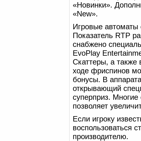
«Новинки». Дополн
«New».
Игровые автоматы 
Показатель RTP ра
снабжено специаль
EvoPlay Entertainm
Скаттеры, а также
ходе фриспинов мо
бонусы. В аппарата
открывающий специ
суперприз. Многие
позволяет увеличи
Если игроку извест
воспользоваться с
производителю.