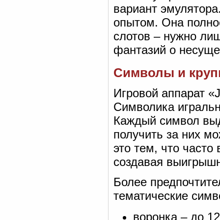
вариант эмулятора.
опытом. Она полно
слотов – нужно лиш
фантазий о несущ
Символы и кру
Игровой аппарат «J
Символика игральн
Каждый символ выд
получить за них м
это тем, что часто
создавая выигрыш
Более предпочтите
тематические симво
воронка – до 12