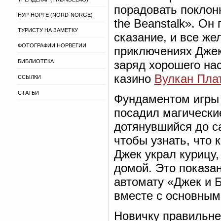
порадовать поклонн
НУР-НОРГЕ (NORD-NORGE)
the Beanstalk». Он
ТУРИСТУ НА ЗАМЕТКУ
сказание, и все ж
ФОТОГРАФИИ НОРВЕГИИ
приключениях Джек
БИБЛИОТЕКА
заряд хорошего на
казино
Вулкан Пла
ССЫЛКИ
СТАТЬИ
Фундаментом игры 
посадил магические
дотянувшийся до с
чтобы узнать, что 
Джек украл курицу
домой. Это показа
автомату «Джек и 
вместе с основным
Новичку правильне