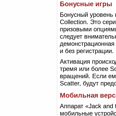
Бонусные игры
Бонусный уровень 
Collection. Это се
призовыми опциями
следует вниматель
демонстрационная 
и без регистрации.
Активация происхо
тремя или более Sc
вращений. Если ем
Scatter, будут пр
Мобильная верс
Аппарат «Jack and 
мобильные устройс