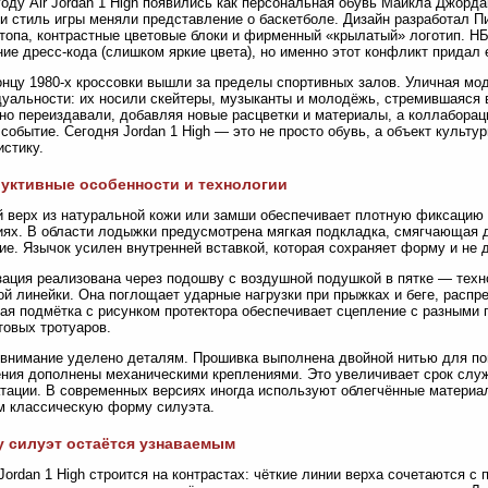
году Air Jordan 1 High появились как персональная обувь Майкла Джорд
и стиль игры меняли представление о баскетболе. Дизайн разработал П
топа, контрастные цветовые блоки и фирменный «крылатый» логотип. Н
ие дресс-кода (слишком яркие цвета), но именно этот конфликт придал 
онцу 1980-х кроссовки вышли за пределы спортивных залов. Уличная мо
уальности: их носили скейтеры, музыканты и молодёжь, стремившаяся в
но переиздавали, добавляя новые расцветки и материалы, а коллабора
 событие. Сегодня Jordan 1 High — это не просто обувь, а объект культ
истику.
уктивные особенности и технологии
 верх из натуральной кожи или замши обеспечивает плотную фиксацию с
ях. В области лодыжки предусмотрена мягкая подкладка, смягчающая
ие. Язычок усилен внутренней вставкой, которая сохраняет форму и не 
ация реализована через подошву с воздушной подушкой в пятке — техно
ой линейки. Она поглощает ударные нагрузки при прыжках и беге, распр
ая подмётка с рисунком протектора обеспечивает сцепление с разными 
овых тротуаров.
внимание уделено деталям. Прошивка выполнена двойной нитью для по
ния дополнены механическими креплениями. Это увеличивает срок слу
тации. В современных версиях иногда используют облегчённые материал
м классическую форму силуэта.
 силуэт остаётся узнаваемым
Jordan 1 High строится на контрастах: чёткие линии верха сочетаются с