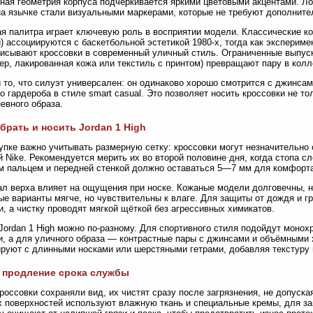
ная геометрия корпуса подчёркивается яркими цветовыми акцентами. Ло
на язычке стали визуальными маркерами, которые не требуют дополните
я палитра играет ключевую роль в восприятии модели. Классические к
) ассоциируются с баскетбольной эстетикой 1980-х, тогда как эксперим
писывают кроссовки в современный уличный стиль. Ограниченные выпус
ер, лакированная кожа или текстиль с принтом) превращают пару в кол
 то, что силуэт универсален: он одинаково хорошо смотрится с джинса
о гардероба в стиле smart casual. Это позволяет носить кроссовки не тол
евного образа.
брать и носить Jordan 1 High
упке важно учитывать размерную сетку: кроссовки могут незначительно 
 Nike. Рекомендуется мерить их во второй половине дня, когда стопа с
 пальцем и передней стенкой должно оставаться 5—7 мм для комфорта
л верха влияет на ощущения при носке. Кожаные модели долговечны, н
е варианты мягче, но чувствительны к влаге. Для защиты от дождя и 
и, а чистку проводят мягкой щёткой без агрессивных химикатов.
Jordan 1 High можно по-разному. Для спортивного стиля подойдут моно
, а для уличного образа — контрастные пары с джинсами и объёмными 
руют с длинными носками или шерстяными гетрами, добавляя текстуру 
 продление срока службы
россовки сохраняли вид, их чистят сразу после загрязнения, не допуска
 поверхностей используют влажную ткань и специальные кремы, для з