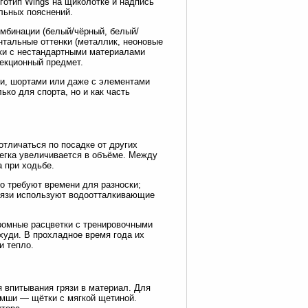
готип Wings на щиколотке и надпись
льных пояснений.
омбинации (белый/чёрный, белый/
ентальные оттенки (металлик, неоновые
ки с нестандартными материалами
лекционный предмет.
ми, шортами или даже с элементами
ько для спорта, но и как часть
отличаться по посадке от других
легка увеличивается в объёме. Между
 при ходьбе.
о требуют времени для разноски;
грязи используют водоотталкивающие
хромные расцветки с тренировочными
худи. В прохладное время года их
и тепло.
я впитывания грязи в материал. Для
амши — щётки с мягкой щетиной.