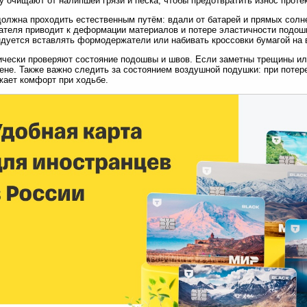
 очищают от налипшей грязи и песка, чтобы предотвратить износ протек
олжна проходить естественным путём: вдали от батарей и прямых солн
ателя приводит к деформации материалов и потере эластичности подо
дуется вставлять формодержатели или набивать кроссовки бумагой на 
чески проверяют состояние подошвы и швов. Если заметны трещины или
ене. Также важно следить за состоянием воздушной подушки: при потер
жает комфорт при ходьбе.