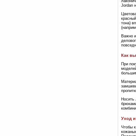
лаконич
Jordan 
Цветова
красный
тона) в
(наприм
Важно и
деловог
повседн
Как вы
При пок
моделей
большим
Материа
замшевы
пропитк
Носить 
брюками
комбини
Уход и
Чтобы к
кожаных