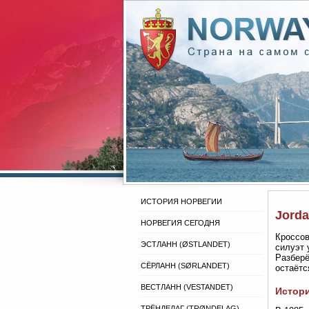
ИСТОРИЯ НОРВЕГИИ
Jorda
НОРВЕГИЯ СЕГОДНЯ
Кроссов
ЭСТЛАНН (ØSTLANDET)
силуэт 
Разберё
СЁРЛАНН (SØRLANDET)
остаётс
ВЕСТЛАНН (VESTANDET)
Истори
ТРЁНДЕЛАГ (TRØNDELAG)