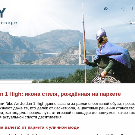
n 1 High: икона стиля, рождённая на паркете
ки Nike Air Jordan 1 High давно вышли за рамки спортивной обуви, прев
узнают даже те, кто далёк от баскетбола, а цветовые решения становят
м, как модель прошла путь от игровой площадки до подиумов, какие те
я актуальной спустя десятилетия.
я взлёта: от паркета к уличной моде