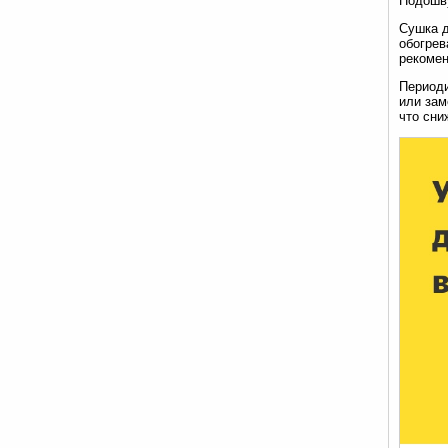
Подошву
Сушка д
обогрев
рекомен
Периоди
или зам
что сни