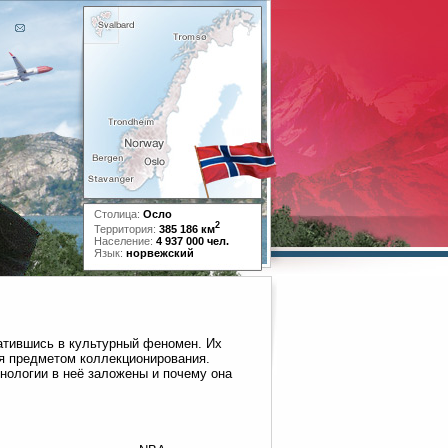
Столица:
Осло
2
Территория:
385 186 км
Население:
4 937 000 чел.
Язык:
норвежский
ратившись в культурный феномен. Их
ся предметом коллекционирования.
хнологии в неё заложены и почему она