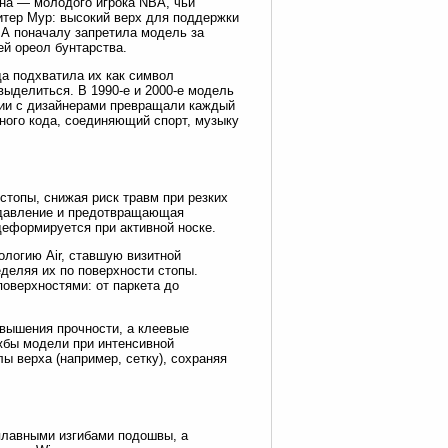
ана — молодого игрока NBA, чьи
итер Мур: высокий верх для поддержки
БА поначалу запретила модель за
ей ореол бунтарства.
да подхватила их как символ
ыделиться. В 1990-е и 2000-е модель
ции с дизайнерами превращали каждый
урного кода, соединяющий спорт, музыку
топы, снижая риск травм при резких
 давление и предотвращающая
деформируется при активной носке.
логию Air, ставшую визитной
еделяя их по поверхности стопы.
поверхностями: от паркета до
вышения прочности, а клеевые
жбы модели при интенсивной
ы верха (например, сетку), сохраняя
 плавными изгибами подошвы, а