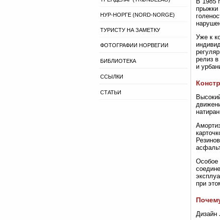
В 1985 
прыжки 
НУР-НОРГЕ (NORD-NORGE)
голенос
нарушен
ТУРИСТУ НА ЗАМЕТКУ
Уже к к
индивид
ФОТОГРАФИИ НОРВЕГИИ
регуляр
релиз в
БИБЛИОТЕКА
и урбан
ССЫЛКИ
Констр
СТАТЬИ
Высокий
движени
натиран
Амортиз
карточк
Резинов
асфальт
Особое 
соедине
эксплуа
при это
Почему
Дизайн 