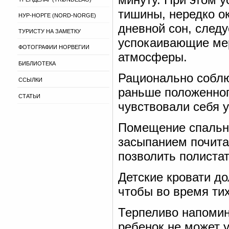
тишины, нередко о
НУР-НОРГЕ (NORD-NORGE)
дневной сон, след
ТУРИСТУ НА ЗАМЕТКУ
успокаивающие ме
ФОТОГРАФИИ НОРВЕГИИ
атмосферы.
БИБЛИОТЕКА
Рационально соблю
ССЫЛКИ
раньше положенног
СТАТЬИ
чувствовали себя 
Помещение спальни
засыпанием почита
позволить полистат
Детские кровати до
чтобы во время тих
Терпеливо напомин
ребенок не может у