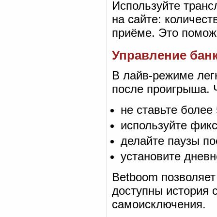
Используйте трансл
на сайте: количест
приёме. Это помож
Управление банк
В лайв-режиме лег
после проигрыша. 
не ставьте более 
используйте фикс
делайте паузы по
установите дневн
Betboom позволяет
доступны история 
самоисключения.