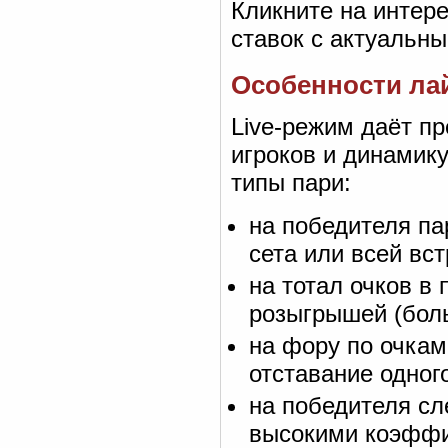
Кликните на интер
ставок с актуальн
Особенности лай
Live-режим даёт п
игроков и динамик
типы пари:
на победителя па
сета или всей вст
на тотал очков в
розыгрышей (бол
на фору по очка
отставание одного
на победителя с
высокими коэфф